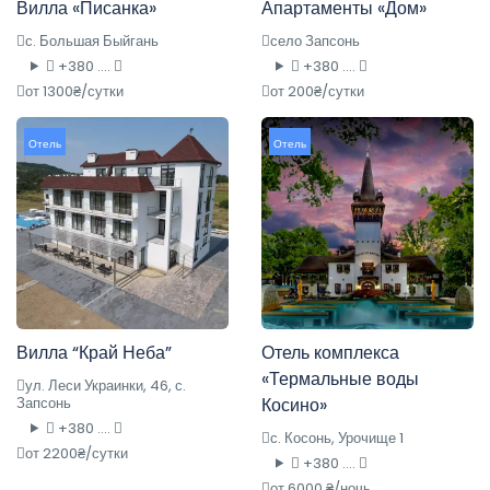
Вилла «Писанка»
Апартаменты «Дом»
с. Большая Быйгань
село Запсонь
+380 ....
+380 ....
от 1300₴/сутки
от 200₴/сутки
Отель
Отель
Вилла “Край Неба”
Отель комплекса
«Термальные воды
ул. Леси Украинки, 46, с.
Запсонь
Косино»
+380 ....
с. Косонь, Урочище 1
от 2200₴/сутки
+380 ....
от 6000 ₴/ночь