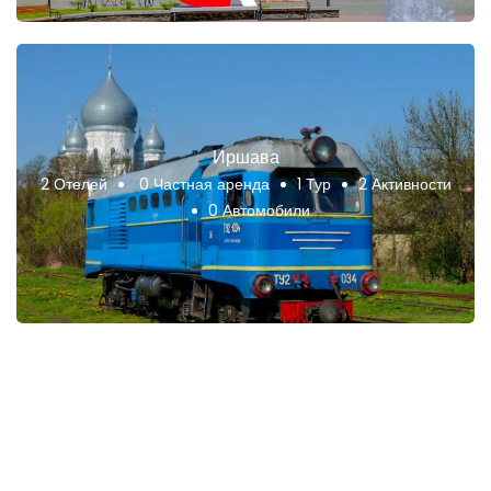
Иршава
2 Отелей
0 Частная аренда
1 Тур
2 Активности
0 Автомобили