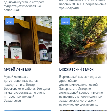
построенный в XIV в. на основе
одинокий курган, о котором
часовни XIII в. В Средневековье
существует красивая, но
храм служил
печальная
Музеї
Замки
Музей леквара
Боржавский замок
Музей леквара с
Боржавский замок - одна из
дегустационным залом
древнейших
находится в с. Ботар
достопримечательностей
Береговского района. Это одна
Закарпатья. Историю
из малоизвестных, но очень
легендарной крепости можно
интересных локаций
встретить в многочисленных
Закарпатья.
закарпатских легендах и
исторических документах.