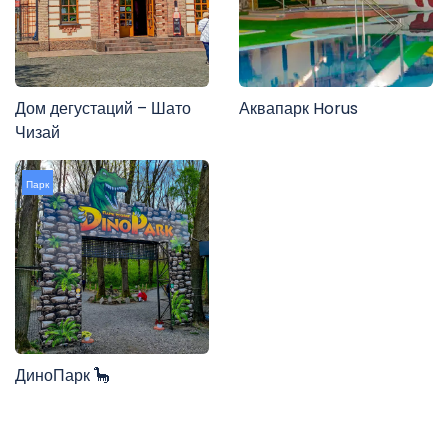
Дом дегустаций – Шато
Аквапарк Horus
Чизай
Парк
ДиноПарк 🦕