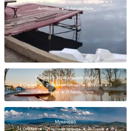
0 Отелей
0 Частная аренда
0 Туров
1
Активности
0 Автомобили
Косино – термальные воды
2 Отелей
0 Частная аренда
5 Туров
3
Активности
0 Автомобили
Мукачево
14 Отелей
0 Частная аренда
16 Туров
8