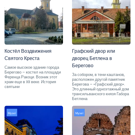
Костёл Воздвижения
Графский двор или
Святого Креста
дворец Бетлена в
Берегово
Самое высокое здание города
Берегово – костел на площади
За собором, в тени каштанов,
Ференца Ракоци. Возник этот
расположен другой памятник
храм еще в XII веке. История
Берегова – «Графский двор».
святыни
Это длинный одноэтажный дом
трансильванского князя Габора
Бетлена
Музеї
Музеї