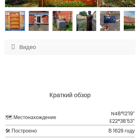
Видео
Краткий обзор
N48°12′19″
🗺 Местонахождение
E22°38′53″
🛠 Построено
В 1629 году