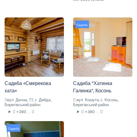
Садиба
Садиба «Смерекова
Садиба “Хатинка
хата»
Галинка”, Косонь
вул. Дачна, 77, с. Дийда ,
вул. Кошута, с. Косонь,
Берегівський район
Берегівський район
+380 ....
+380 ....
Садиба