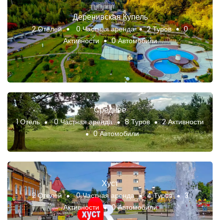
Деренивская Купель
2 Отелей
0 Частная аренда
2 Туров
0
Активности
0 Автомобили
Среднее
1 Отель
0 Частная аренда
8 Туров
2 Активности
0 Автомобили
Хуст
2 Отелей
0 Частная аренда
4 Туров
3
Активности
0 Автомобили