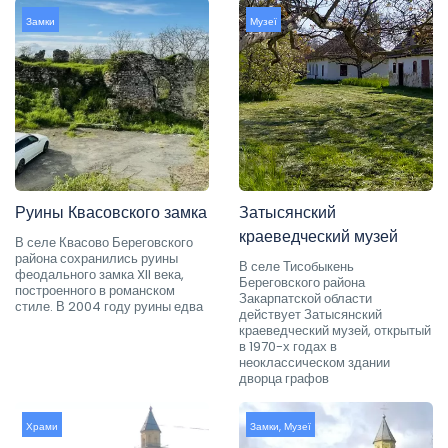
Замки
Музеї
Руины Квасовского замка
Затысянский
краеведческий музей
В селе Квасово Береговского
района сохранились руины
В селе Тисобыкень
феодального замка XII века,
Береговского района
построенного в романском
Закарпатской области
стиле. В 2004 году руины едва
действует Затысянский
краеведческий музей, открытый
в 1970-х годах в
неоклассическом здании
дворца графов
Храми
Замки
,
Музеї