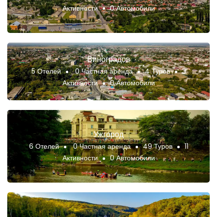
Активности
0 Автомобили
Виноградов
5 Отелей
0 Частная аренда
4 Туров
3
Активности
0 Автомобили
Ужгород
6 Отелей
0 Частная аренда
49 Туров
11
Активности
0 Автомобили