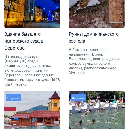
Здание бывшего
Руины доминиканского
имперского суда в
костела
Берегово
В 3 км. от г. Берегово в
направлении Вилок –
На площади Кошута
Виноградово, обогнув один из
(Вербевция) среди
холмов вулканического
симпатичных двухэтажных
нагорья, расположено село
вилл красуется памятник
Мужиево.
Берегово – огромное здание
бывшего имперского суда (1908
год). Ференц
Водойми
Водойми