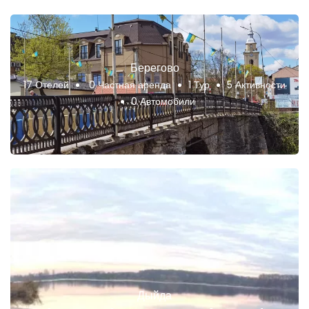
Берегово
17 Отелей
0 Частная аренда
1 Тур
5 Активности
0 Автомобили
Дыйда