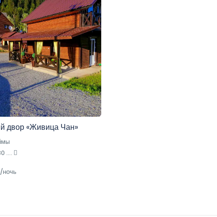
й двор «Живица Чан»
ймы
 ....
₴/ночь