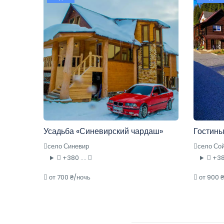
Усадьба «Синевирский чардаш»
Гостины
село Синевир
село Со
+380 ....
+380
от 700 ₴/ночь
от 900 