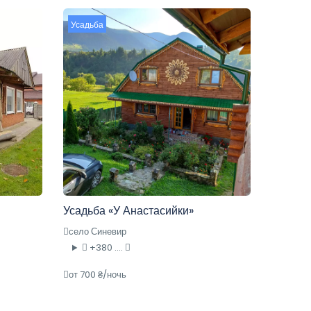
Усадьба
Усадьба «У Анастасийки»
село Синевир
+380 ....
от 700 ₴/ночь