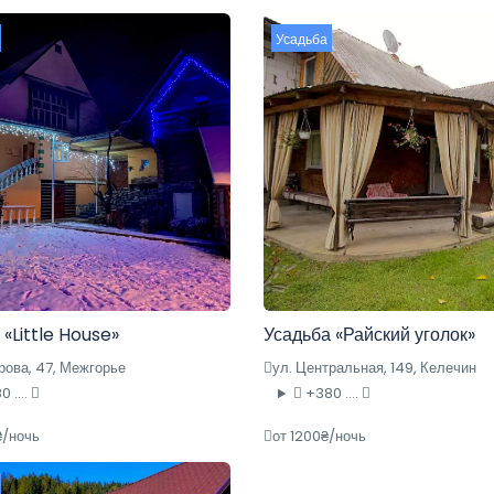
Усадьба
 «Little House»
Усадьба «Райский уголок»
рова, 47, Межгорье
ул. Центральная, 149, Келечин
 ....
+380 ....
₴/ночь
от 1200₴/ночь