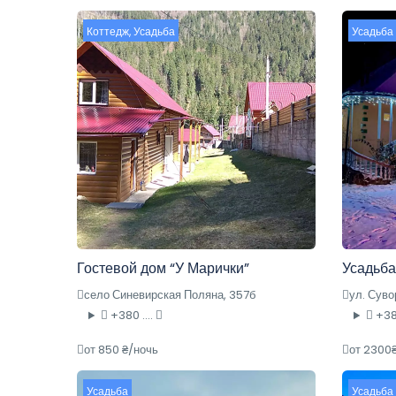
Коттедж
,
Усадьба
Усадьба
Гостевой дом “У Марички”
Усадьба
село Синевирская Поляна, 357б
ул. Суво
+380 ....
+380
от 850 ₴/ночь
от 2300
Усадьба
Усадьба