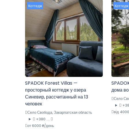
Коттедж
Коттедж
SPADOK Forest Villas —
SPADOK 
просторный коттедж у озера
дома во
Синевир, рассчитанный на 13
Село Сво
человек
+380
від 4000
Село Свобода, Закарпатская область
+380 ....
от 6000 ₴/день