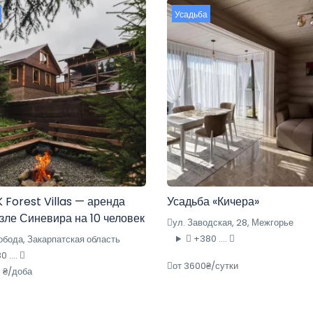
Усадьба
Forest Villas — аренда
Усадьба «Кичера»
зле Синевира на 10 человек
ул. Заводская, 28, Межгорье
+380 ....
бода, Закарпатская область
 ....
от 3600₴/сутки
 ₴/доба