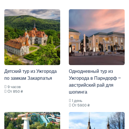
Детский тур из Ужгорода
Однодневный тур из
по замкам Закарпатья
Ужгорода в Парндорф –
австрийский рай для
9 часов
От 850 ₴
шопинга
1 день
От 5900 ₴