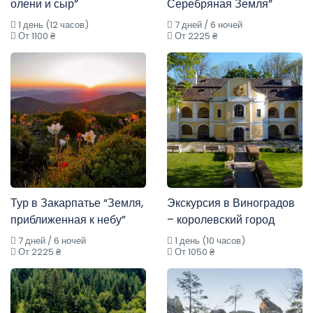
олени и сыр”
Серебряная Земля”
1 день (12 часов)
7 дней / 6 ночей
От 1100 ₴
От 2225 ₴
Тур в Закарпатье “Земля,
Экскурсия в Виноградов
приближенная к небу”
– королевский город
7 дней / 6 ночей
1 день (10 часов)
От 2225 ₴
От 1050 ₴