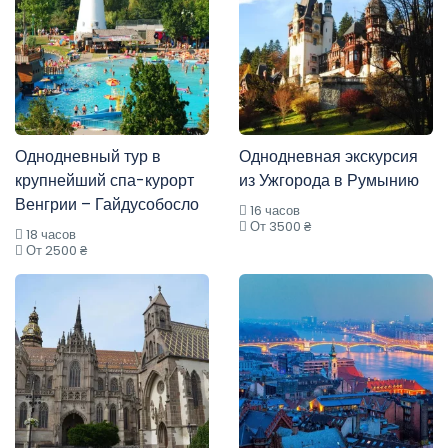
Однодневный тур в
Однодневная экскурсия
крупнейший спа-курорт
из Ужгорода в Румынию
Венгрии – Гайдусобосло
16 часов
От 3500 ₴
18 часов
От 2500 ₴