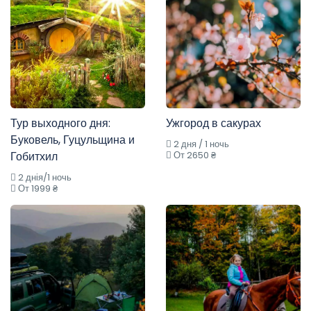
Тур выходного дня:
Ужгород в сакурах
Буковель, Гуцульщина и
2 дня / 1 ночь
Гобитхил
От 2650 ₴
2 днія/1 ночь
От 1999 ₴