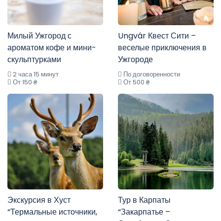
Милый Ужгород с
Ungvár Квест Сити –
ароматом кофе и мини-
веселые приключения в
скульптурками
Ужгороде
2 часа 15 минут
По договоренности
От 150 ₴
От 500 ₴
Экскурсия в Хуст
Тур в Карпаты
“Термальные источники,
“Закарпатье –