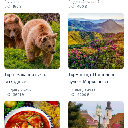
2 часа
1 день (8 часов)
От 150 ₴
От 450 ₴
Тур в Закарпатье на
Тур-поход: Цветочное
выходные
чудо – Мармароссы
3 дня / 2 ночи
4 дня /3 ночи
От 3691 ₴
От 4200 ₴