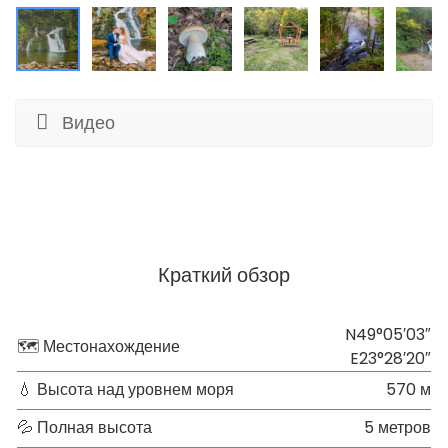
Видео
Краткий обзор
N49°05′03″
🗺 Местонахождение
E23°28′20″
💧 Высота над уровнем моря
570 м
💦 Полная высота
5 метров