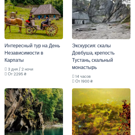
Интересный тур на День
Экскурсия: скалы
Независимости в
Довбуша, крепость
Карпаты
Тустань, скальный
монастырь
3 дня / 2 ночи
От 2295 ₴
14 часов
От 1900 ₴