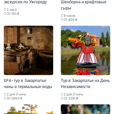
экскурсия по Ужгороду
Шенборна и крафтовые
сыры
2 часа
От 150 ₴
8 часов
От 800 ₴
SPA-тур в Закарпатье:
Тур в Закарпатье на День
чаны и термальные воды
Независимости
2 дня /1 ночь
2 дня /1 ночь
От 2550 ₴
От 2391 ₴