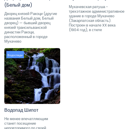
(Белый дом)
Мукачевская ратуша -
трехэтажное административное
Дворец князей Ракоци (другие
здание в городе Мукачево
названия Белый дом, Белый
(Закарпатская область).
дворец) — бывший дворец
Построен в начале XX века
князей трансильванской
(1904 год), в стиле
династии Ракоци,
расположенный в городе
Мукачево
Водоспади
Водопад Шипот
Не менее впечатляющим
станет посещение
неповторимого по своей