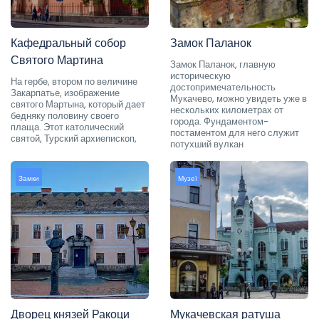
Кафедральный собор
Замок Паланок
Святого Мартина
Замок Паланок, главную
историческую
На гербе, втором по величине
достопримечательность
Закарпатье, изображение
Мукачево, можно увидеть уже в
святого Мартына, который дает
нескольких километрах от
бедняку половину своего
города. Фундаментом-
плаща. Этот католический
постаментом для него служит
святой, Турский архиепископ,
потухший вулкан
Замки
Музеї
Дворец князей Ракоци
Мукачевская ратуша