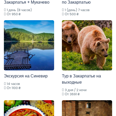
Закарпатья + Мукачево
по Закарпатью
1 день (8 часов)
1 (день) 7 часов
От 950 ₴
От 500 ₴
Экскурсия на Синевир
Тур в Закарпатье на
выходные
14 часов
От 1100 ₴
3 дня / 2 ночи
От 3691 ₴