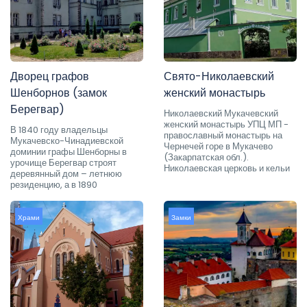
Дворец графов
Свято-Николаевский
Шенборнов (замок
женский монастырь
Берегвар)
Николаевский Мукачевский
женский монастырь УПЦ МП -
В 1840 году владельцы
православный монастырь на
Мукачевско-Чинадиевской
Чернечей горе в Мукачево
доминии графы Шенборны в
(Закарпатская обл.).
урочище Берегвар строят
Николаевская церковь и кельи
деревянный дом – летнюю
резиденцию, а в 1890
Храми
Замки