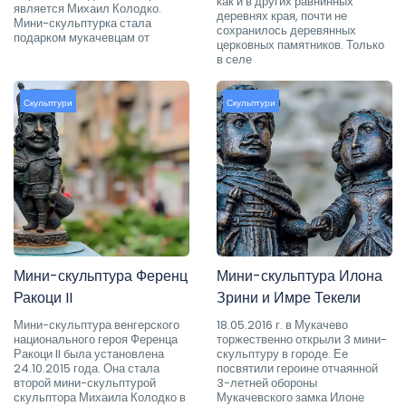
как и в других равнинных
является Михаил Колодко.
деревнях края, почти не
Мини-скульптурка стала
сохранилось деревянных
подарком мукачевцам от
церковных памятников. Только
в селе
Скульптури
Скульптури
Мини-скульптура Ференц
Мини-скульптура Илона
Ракоци II
Зрини и Имре Текели
Мини-скульптура венгерского
18.05.2016 г. в Мукачево
национального героя Ференца
торжественно открыли 3 мини-
Ракоци II была установлена
скульптуру в городе. Ее
24.10.2015 года. Она стала
посвятили героине отчаянной
второй мини-скульптурой
3-летней обороны
скульптора Михаила Колодко в
Мукачевского замка Илоне