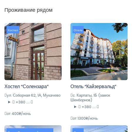
Проживание рядом
Хостел
Отель
Хостел “Солензара”
Отель “Кайзервальд”
ул. Соборная 62, 1А, Мукачево
с. Карпаты, 1Б (замок
Шенборнов)
+380 ....
+380 ....
от 400₴/ночь
от 1300₴/ночь