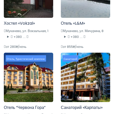
Хостел «Vokzal»
Отель «L&M»
Мукачево, ул. Вокзальная, 1
Мукачево, ул. Мичурина, 8
+380 ....
+380 ....
от 280₴/ночь
от 855₴/ночь
Отель
,
Туристический комплекс
Санаторий
Отель “Червона Гора”
Санаторий «Карпаты»