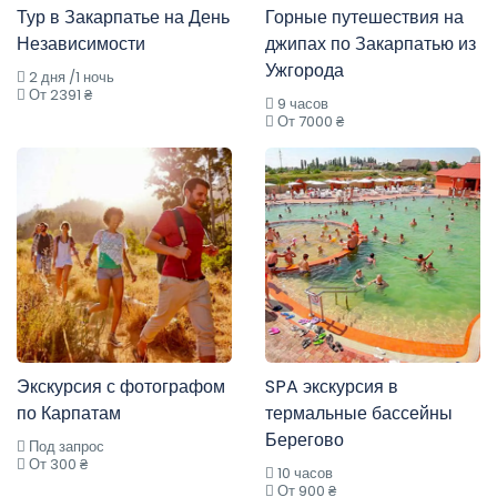
Тур в Закарпатье на День
Горные путешествия на
Независимости
джипах по Закарпатью из
Ужгорода
2 дня /1 ночь
От 2391 ₴
9 часов
От 7000 ₴
Экскурсия с фотографом
SPA экскурсия в
по Карпатам
термальные бассейны
Берегово
Под запрос
От 300 ₴
10 часов
От 900 ₴