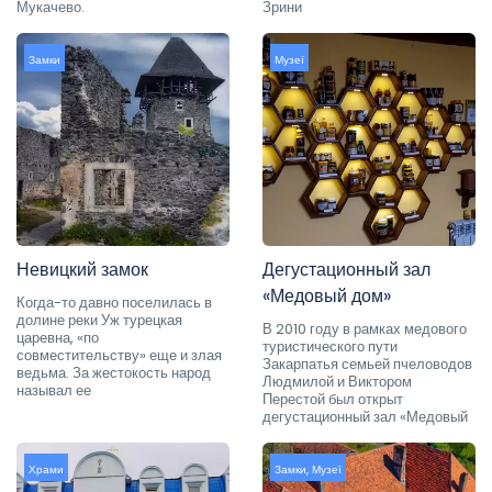
Мукачево.
Зрини
Замки
Музеї
Невицкий замок
Дегустационный зал
«Медовый дом»
Когда-то давно поселилась в
долине реки Уж турецкая
В 2010 году в рамках медового
царевна, «по
туристического пути
совместительству» еще и злая
Закарпатья семьей пчеловодов
ведьма. За жестокость народ
Людмилой и Виктором
называл ее
Перестой был открыт
дегустационный зал «Медовый
Храми
Замки
,
Музеї