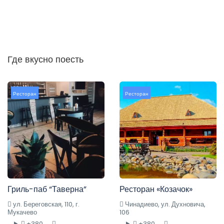
Где вкусно поесть
Ресторан
Ресторан
Гриль-паб “Таверна”
Ресторан «Козачок»
ул. Береговская, 110, г.
Чинадиево, ул. Духновича,
Мукачево
106
+380 ....
+380 ....