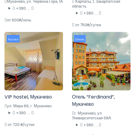
Мукачево, ул. Червона Гора, 1А
Карпаты, 1, Закарпатская
область
+380 ....
+380 ....
от 600₴/ночь
от 750₴/сутки
Хостел
Отель
VIP hostel, Мукачево
Отель “Ferdinand”,
Мукачево
ул. Мира 66, г. Мукачево
+380 ....
г. Мукачево, ул.
Университетская 58А
от 720 ₴/сутки
+380 ....