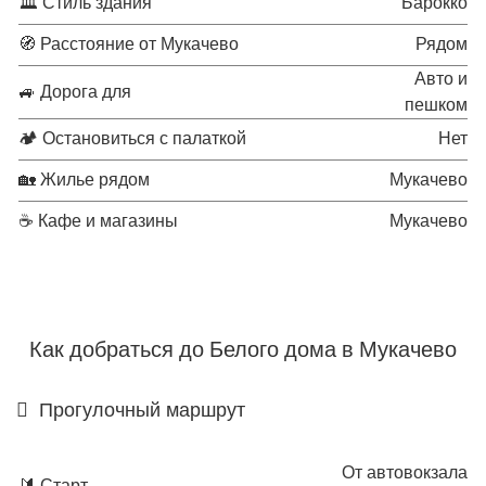
🏛 Стиль здания
Барокко
🧭 Расстояние от Мукачево
Рядом
Авто и
🚙 Дорога для
пешком
🏕 Остановиться с палаткой
Нет
🏡 Жилье рядом
Мукачево
☕ Кафе и магазины
Мукачево
Как добраться до Белого дома в Мукачево
Прогулочный маршрут
От автовокзала
🔰 Старт