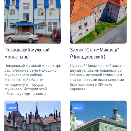
Покровский мужской
Замок “Сент-Миклош”
монастырь
(Чинадиевский)
Покровский мужской монастырь
Суровый Чинадиевский замок с
расположен в селе Ракошино
двумя угловыми башнями, со
Мукачевского района
стенами метровой толщины и
Закарпатской области
таинственными подземельями
неподалеку от города
был построен в XIV веке
Мукачево. История этой
бароном
обители уходит своими
Замки
Храми