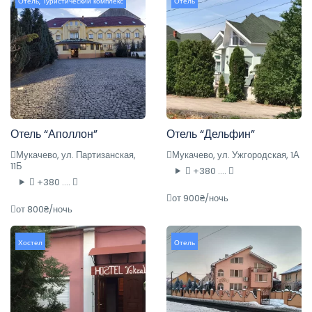
Отель
,
Туристический комплекс
Отель
Отель “Аполлон”
Отель “Дельфин”
Мукачево, ул. Партизанская,
Мукачево, ул. Ужгородская, 1А
11Б
+380 ....
+380 ....
от 900₴/ночь
от 800₴/ночь
Хостел
Отель