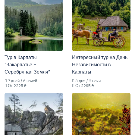
Тур в Карпаты
Интересный тур на День
“Закарпатье –
Независимости в
Серебряная Земля”
Карпаты
7 дней / 6 ночей
3 дня / 2 ночи
От 2225 ₴
От 2295 ₴