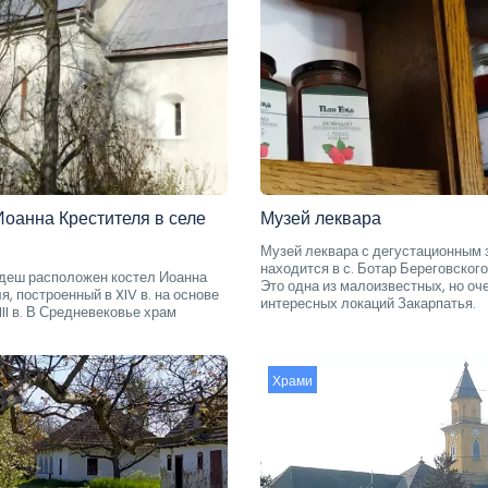
Иоанна Крестителя в селе
Музей леквара
Музей леквара с дегустационным
находится в с. Ботар Береговского
идеш расположен костел Иоанна
Это одна из малоизвестных, но оч
я, построенный в XIV в. на основе
интересных локаций Закарпатья.
III в. В Средневековье храм
Храми