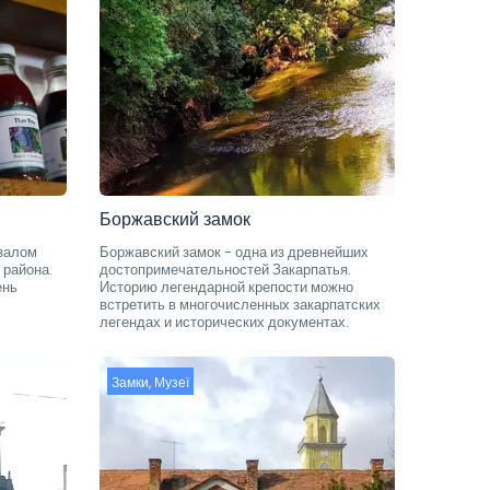
Боржавский замок
 залом
Боржавский замок - одна из древнейших
 района.
достопримечательностей Закарпатья.
ень
Историю легендарной крепости можно
встретить в многочисленных закарпатских
легендах и исторических документах.
Замки
,
Музеї