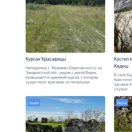
Курган Красавицы
Костел 
Кидеш
Неподалеку с. Мужиево Береговского р-на
Закарпатской обл., рядом с рекой Верке,
В селе К
возвышается одинокий курган, о котором
Крестител
существует красивая, но печальная
часовни X
служил
Замки
Музеї