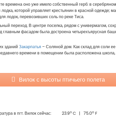
В те времена оно уже имело собственный герб: в серебряно
одка, которой управляет крестьянин в красной одежде; м
ля лодок, перевозивших соль по реке Тиса.
ный переход. В центре поселка, рядом с универмагом, сох
 над главным фасадом была достроена четырехъярусная баш
их зданий
Закарпатья
– Соляной дом. Как склад для соли ее
недавнего времени в помещении была расположена школа, 
Вилок с высоты птичьего полета
o
o
атура в пгт. Вилок сейчас:
23.9
C | 75.0
F