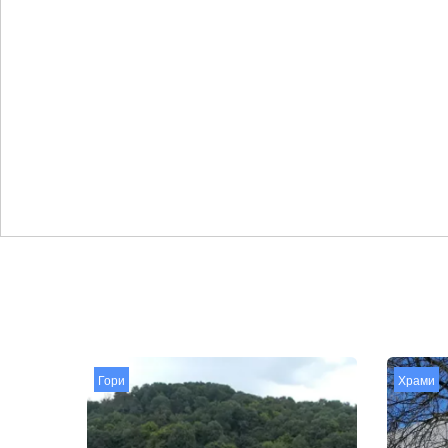
Гори
Храми