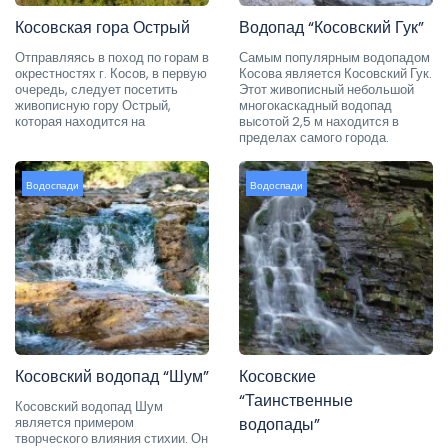
Косовская гора Острый
Водопад “Косовский Гук”
Отправляясь в поход по горам в
Самым популярным водопадом
окрестностях г. Косов, в первую
Косова является Косовский Гук.
очередь, следует посетить
Этот живописный небольшой
живописную гору Острый,
многокаскадный водопад
которая находится на
высотой 2,5 м находится в
пределах самого города.
Водоспади
Водоспади
Косовский водопад “Шум”
Косовские
“Таинственные
Косовский водопад Шум
является примером
водопады”
творческого влияния стихии. Он