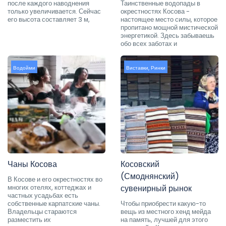
после каждого наводнения
Таинственные водопады в
только увеличивается. Сейчас
окрестностях Косова -
его высота составляет 3 м,
настоящее место силы, которое
пропитано мощной мистической
энергетикой. Здесь забываешь
обо всех заботах и
Водойми
Виставки
,
Ринки
Чаны Косова
Косовский
(Смоднянский)
В Косове и его окрестностях во
многих отелях, коттеджах и
сувенирный рынок
частных усадьбах есть
собственные карпатские чаны.
Чтобы приобрести какую-то
Владельцы стараются
вещь из местного хенд мейда
разместить их
на память, лучшей для этого