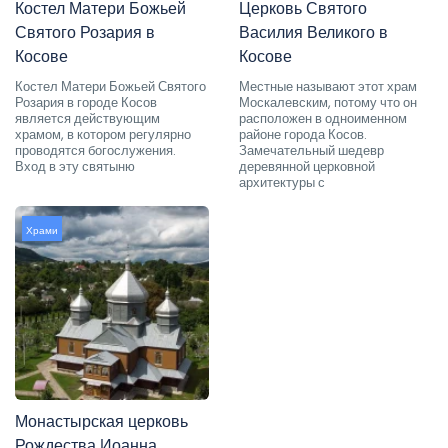
Костел Матери Божьей
Церковь Святого
Святого Розария в
Василия Великого в
Косове
Косове
Костел Матери Божьей Святого
Местные называют этот храм
Розария в городе Косов
Москалевским, потому что он
является действующим
расположен в одноименном
храмом, в котором регулярно
районе города Косов.
проводятся богослужения.
Замечательный шедевр
Вход в эту святыню
деревянной церковной
архитектуры с
Храми
Монастырская церковь
Рождества Иоанна