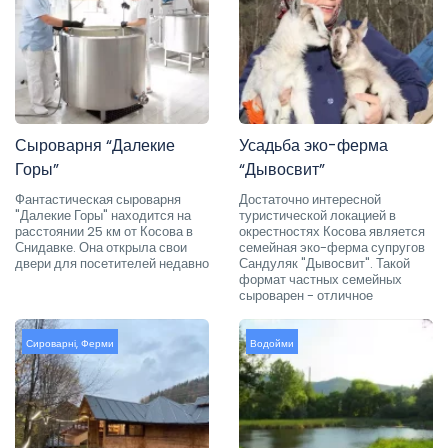
Сыроварня “Далекие
Усадьба эко-ферма
Горы”
“Дывосвит”
Фантастическая сыроварня
Достаточно интересной
"Далекие Горы" находится на
туристической локацией в
расстоянии 25 км от Косова в
окрестностях Косова является
Снидавке. Она открыла свои
семейная эко-ферма супругов
двери для посетителей недавно
Сандуляк "Дывосвит". Такой
формат частных семейных
сыроварен - отличное
Сироварні
,
Ферми
Водойми