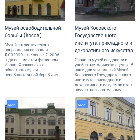
Музей освободительной
Музей Косовского
борьбы (Косов)
Государственного
института прикладного и
Музей патриотического
направления основали
декоративного искусства
11.03.1999 г. в Косове. С 2006
года он является филиалом
Сначала музей создавали в
Ивано-Франковского
учебно-методических целях. В
областного музея
наши дни уникальный Музей
освободительной борьбы им.
Косовского Государственного
института прикладного и
декоративного искусства стал
научно-познавательным
Музеї
Музеї