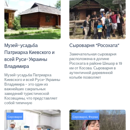
Музей-усадьба
Сыроварня “Росохата”
Патриарха Киевского и
Замечательная сыроварня
всей Руси-Украины
расположена в долине
Росохата в районе Шешор в 19
Владимира
км от Косова. Сыроварня в
аутентичной деревянной
Музей-усадьба Патриарха
колыбе позволяет
Киевского и всей Руси-Украины
Владимира - это один из
важнейших сакральных
заведений туристической
Косовщины, что представляет
собой типичную
Сироварні
Сироварні
,
Ферми