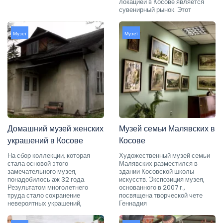
локацией в Косове является
сувенирный рынок. Этот
Музеї
Музеї
Домашний музей женских
Музей семьи Малявских в
украшений в Косове
Косове
На сбор коллекции, которая
Художественный музей семьи
стала основой этого
Малявских разместился в
замечательного музея,
здании Косовской школы
понадобилось аж 32 года.
искусств. Экспозиция музея,
Результатом многолетнего
основанного в 2007 г.,
труда стало сохранение
посвящена творческой чете
невероятных украшений,
Геннадия