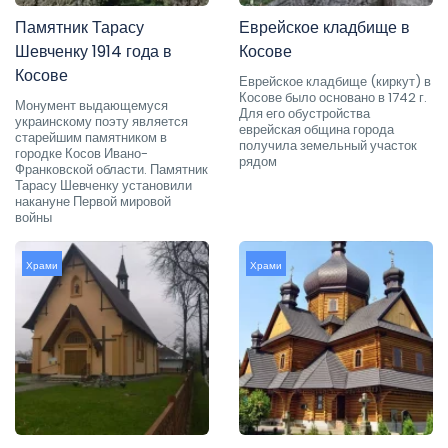
Памятник Тарасу
Еврейское кладбище в
Шевченку 1914 года в
Косове
Косове
Еврейское кладбище (киркут) в
Косове было основано в 1742 г.
Монумент выдающемуся
Для его обустройства
украинскому поэту является
еврейская община города
старейшим памятником в
получила земельный участок
городке Косов Ивано-
рядом
Франковской области. Памятник
Тарасу Шевченку установили
накануне Первой мировой
войны
Храми
Храми