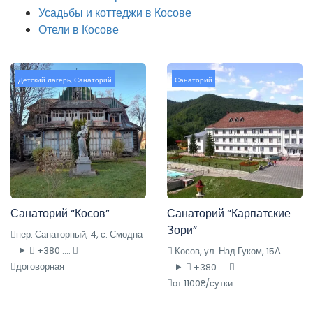
Усадьбы и коттеджи в Косове
Отели в Косове
Детский лагерь
,
Санаторий
Санаторий
Санаторий “Косов”
Санаторий “Карпатские
Зори”
пер. Санаторный, 4, с. Смодна
+380 ....
Косов, ул. Над Гуком, 15А
договорная
+380 ....
от 1100₴/сутки