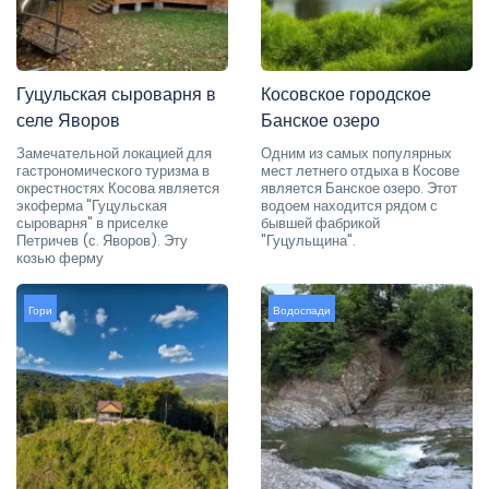
Гуцульская сыроварня в
Косовское городское
селе Яворов
Банское озеро
Замечательной локацией для
Одним из самых популярных
гастрономического туризма в
мест летнего отдыха в Косове
окрестностях Косова является
является Банское озеро. Этот
экоферма "Гуцульская
водоем находится рядом с
сыроварня" в приселке
бывшей фабрикой
Петричев (с. Яворов). Эту
"Гуцульщина".
козью ферму
Гори
Водоспади