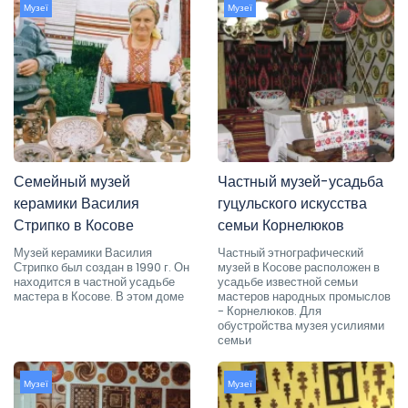
Музеї
Музеї
Семейный музей
Частный музей-усадьба
керамики Василия
гуцульского искусства
Стрипко в Косове
семьи Корнелюков
Музей керамики Василия
Частный этнографический
Стрипко был создан в 1990 г. Он
музей в Косове расположен в
находится в частной усадьбе
усадьбе известной семьи
мастера в Косове. В этом доме
мастеров народных промыслов
- Корнелюков. Для
обустройства музея усилиями
семьи
Музеї
Музеї