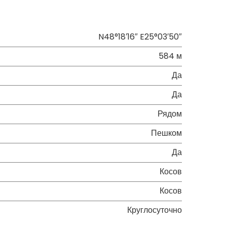
N48°18′16″ E25°03′50″
584 м
Да
Да
Рядом
Пешком
Да
Косов
Косов
Круглосуточно