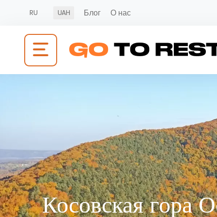
Блог
О нас
RU
UAH
Косовская гора 