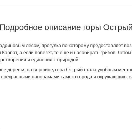
Подробное описание горы Остры
одриновым лесом, прогулка по которому предоставляет в
арпат, а если повезет, то еще и насобирать грибов. Лето
иротворения и единения с природой.
 все деревья на вершине, гора Острый стала удобным место
ся прекрасными панорамами самого города и окружающих се
;