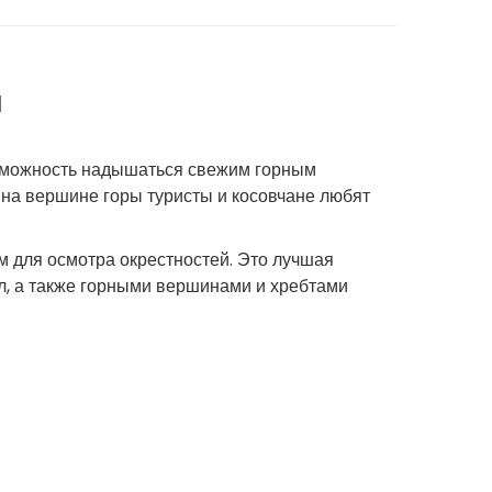
й
озможность надышаться свежим горным
м на вершине горы туристы и косовчане любят
м для осмотра окрестностей. Это лучшая
л, а также горными вершинами и хребтами