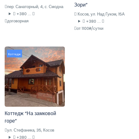
Зори”
пер. Санаторный, 4, с. Смодна
+380 ....
Косов, ул. Над Гуком, 15А
договорная
+380 ....
от 1100₴/сутки
Коттедж
Коттедж “На замковой
горе”
ул. Стефаника, 35, Косов
+380 ....