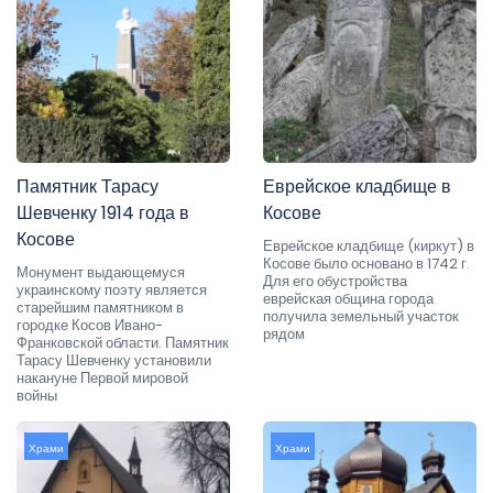
Памятник Тарасу
Еврейское кладбище в
Шевченку 1914 года в
Косове
Косове
Еврейское кладбище (киркут) в
Косове было основано в 1742 г.
Монумент выдающемуся
Для его обустройства
украинскому поэту является
еврейская община города
старейшим памятником в
получила земельный участок
городке Косов Ивано-
рядом
Франковской области. Памятник
Тарасу Шевченку установили
накануне Первой мировой
войны
Храми
Храми