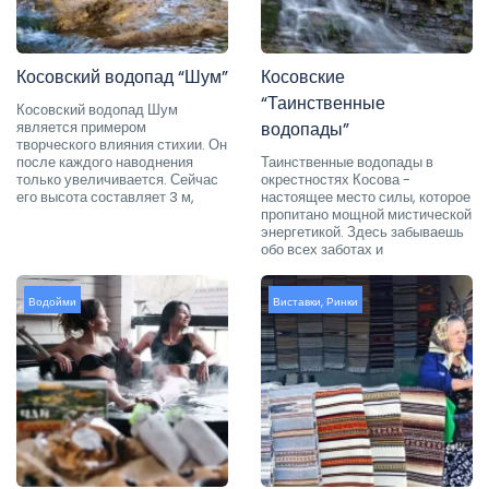
Косовский водопад “Шум”
Косовские
“Таинственные
Косовский водопад Шум
является примером
водопады”
творческого влияния стихии. Он
после каждого наводнения
Таинственные водопады в
только увеличивается. Сейчас
окрестностях Косова -
его высота составляет 3 м,
настоящее место силы, которое
пропитано мощной мистической
энергетикой. Здесь забываешь
обо всех заботах и
Водойми
Виставки
,
Ринки