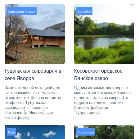
Сироварні
,
Ферми
Водойми
Гуцульская сыроварня в
Косовское городское
селе Яворов
Банское озеро
Замечательной локацией для
Одним из самых популярных
гастрономического туризма в
мест летнего отдыха в Косове
окрестностях Косова является
является Банское озеро. Этот
экоферма "Гуцульская
водоем находится рядом с
сыроварня" в приселке
бывшей фабрикой
Петричев (с. Яворов). Эту
"Гуцульщина".
козью ферму
Гори
Водоспади