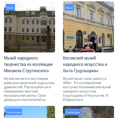
Музеї
Музеї
Музей народного
Косовский музей
творчества из коллекции
народного искусства и
Михаила Струтинского
быта Гуцульщины
Музей является настоящим
Музей начал свою работу в
раем для ценителей гуцульских
1969 г. Его основателем
древностей. Расположен он в
выступил Коломыйский музей
помещениях местной
народного искусства
музыкальной школы. Свои
Гуцульщины и Покутья им. И.
двери для посетителей он
Кобринского,
Скульптури
Скульптури