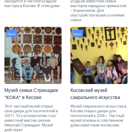
находится в частной усадьбе
усадьбе известной семьи
мастера в Косове. В этом доме
мастеров народных промыслов
- Корнелюков. Для
обустройства музея усилиями
семьи
Музеї
Музеї
Музей семьи Стринадюк
Косовский музей
“KOKA” в Косове
сакрального искусства
Этот частный музей открыл
Музей сакрального искусства в
свои двери для посетителей в
Косове открыл двери для
2017 г. Его основателем стал
посетителей в 2016 г. Частный
известный мастер-резчик
музей основан в собственном
Николай Стринадюк. Музей
доме известным косовским
действует