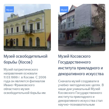
Музеї
Музеї
Музей освободительной
Музей Косовского
борьбы (Косов)
Государственного
института прикладного и
Музей патриотического
направления основали
декоративного искусства
11.03.1999 г. в Косове. С 2006
года он является филиалом
Сначала музей создавали в
Ивано-Франковского
учебно-методических целях. В
областного музея
наши дни уникальный Музей
освободительной борьбы им.
Косовского Государственного
института прикладного и
декоративного искусства стал
научно-познавательным