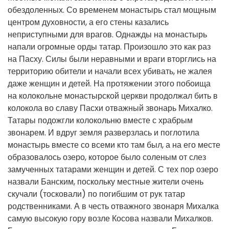
обездоленных. Со временем монастырь стал мощным
центром духовности, а его стены казались
неприступными для врагов. Однажды на монастырь
напали огромные орды татар. Произошло это как раз
на Пасху. Силы были неравными и враги вторглись на
территорию обители и начали всех убивать, не жалея
даже женщин и детей. На протяжении этого побоища
на колокольне монастырской церкви продолжал бить в
колокола во славу Пасхи отважный звонарь Михалко.
Татары подожгли колокольню вместе с храбрым
звонарем. И вдруг земля разверзлась и поглотила
монастырь вместе со всеми кто там был, а на его месте
образовалось озеро, которое было соленым от слез
замученных татарами женщин и детей. С тех пор озеро
назвали Банским, поскольку местные жители очень
скучали (тосковали) по погибшим от рук татар
родственниками. А в честь отважного звонаря Михалка
самую высокую гору возле Косова назвали Михалков.