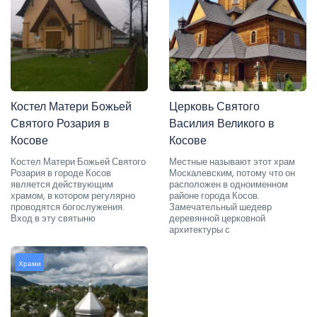
Костел Матери Божьей
Церковь Святого
Святого Розария в
Василия Великого в
Косове
Косове
Костел Матери Божьей Святого
Местные называют этот храм
Розария в городе Косов
Москалевским, потому что он
является действующим
расположен в одноименном
храмом, в котором регулярно
районе города Косов.
проводятся богослужения.
Замечательный шедевр
Вход в эту святыню
деревянной церковной
архитектуры с
Храми