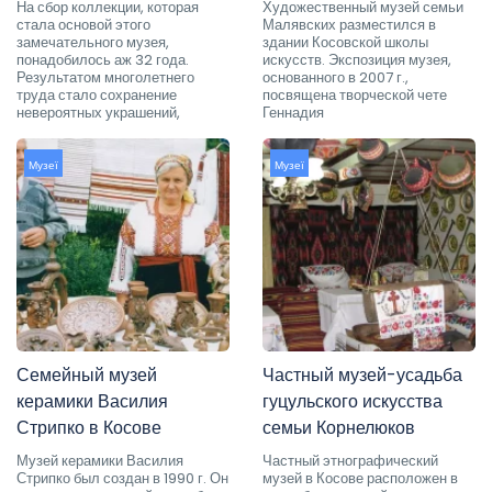
На сбор коллекции, которая
Художественный музей семьи
стала основой этого
Малявских разместился в
замечательного музея,
здании Косовской школы
понадобилось аж 32 года.
искусств. Экспозиция музея,
Результатом многолетнего
основанного в 2007 г.,
труда стало сохранение
посвящена творческой чете
невероятных украшений,
Геннадия
Музеї
Музеї
Семейный музей
Частный музей-усадьба
керамики Василия
гуцульского искусства
Стрипко в Косове
семьи Корнелюков
Музей керамики Василия
Частный этнографический
Стрипко был создан в 1990 г. Он
музей в Косове расположен в