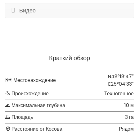
Видео
Краткий обзор
N48°18′47″
🗺 Местонахождение
E25°04′33″
💦 Происхождение
Техногенное
🌊 Максимальная глубина
10 м
🌅 Площадь
3 га
🧭 Расстояние от Косова
Рядом