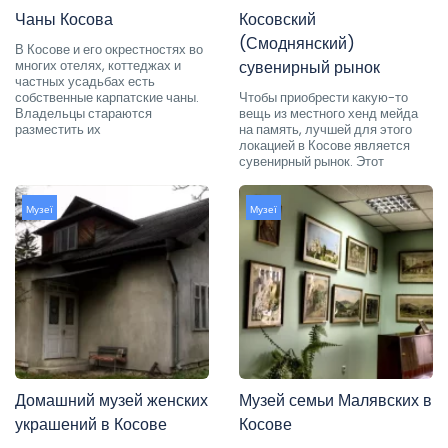
Чаны Косова
Косовский
(Смоднянский)
В Косове и его окрестностях во
многих отелях, коттеджах и
сувенирный рынок
частных усадьбах есть
собственные карпатские чаны.
Чтобы приобрести какую-то
Владельцы стараются
вещь из местного хенд мейда
разместить их
на память, лучшей для этого
локацией в Косове является
сувенирный рынок. Этот
Музеї
Музеї
Домашний музей женских
Музей семьи Малявских в
украшений в Косове
Косове