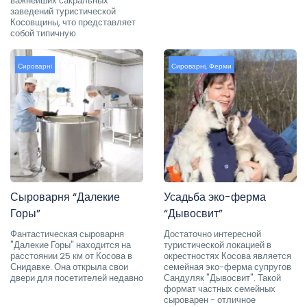
важнейших сакральных
заведений туристической
Косовщины, что представляет
собой типичную
Сироварні
Сироварні
,
Ферми
Сыроварня “Далекие
Усадьба эко-ферма
Горы”
“Дывосвит”
Фантастическая сыроварня
Достаточно интересной
"Далекие Горы" находится на
туристической локацией в
расстоянии 25 км от Косова в
окрестностях Косова является
Снидавке. Она открыла свои
семейная эко-ферма супругов
двери для посетителей недавно
Сандуляк "Дывосвит". Такой
формат частных семейных
сыроварен - отличное