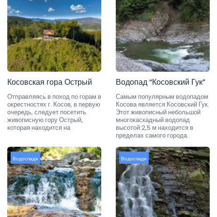
Косовская гора Острый
Водопад “Косовский Гук”
Отправляясь в поход по горам в
Самым популярным водопадом
окрестностях г. Косов, в первую
Косова является Косовский Гук.
очередь, следует посетить
Этот живописный небольшой
живописную гору Острый,
многокаскадный водопад
которая находится на
высотой 2,5 м находится в
пределах самого города.
Водоспади
Водоспади