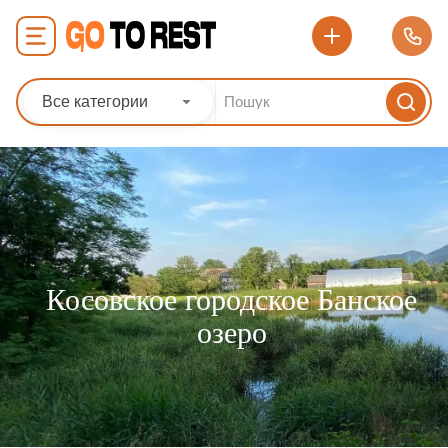
Все категории
Косовское городское Банское
озеро