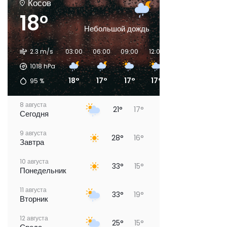
Косов
18°
Небольшой дождь
2.3 m/s
03:00
06:00
09:00
12:00
15:00
18:00
1018
hPa
18°
17°
17°
17°
19°
21°
95
%
8 августа
21°
17°
Сегодня
9 августа
28°
16°
Завтра
10 августа
33°
15°
Понедельник
11 августа
33°
19°
Вторник
12 августа
25°
15°