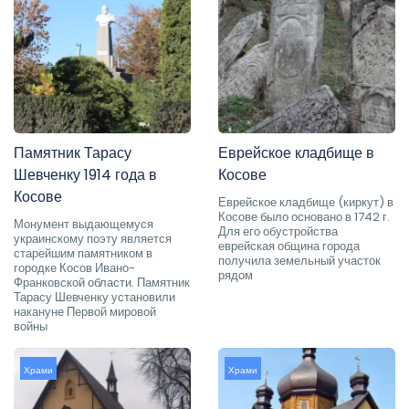
Памятник Тарасу
Еврейское кладбище в
Шевченку 1914 года в
Косове
Косове
Еврейское кладбище (киркут) в
Косове было основано в 1742 г.
Монумент выдающемуся
Для его обустройства
украинскому поэту является
еврейская община города
старейшим памятником в
получила земельный участок
городке Косов Ивано-
рядом
Франковской области. Памятник
Тарасу Шевченку установили
накануне Первой мировой
войны
Храми
Храми