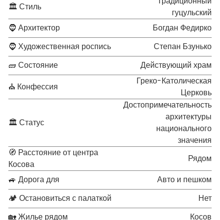
Традиционный
🏛 Стиль
гуцульский
🧔 Архитектор
Богдан Федирко
🧔 Художественная роспись
Степан Бзунько
🧱 Состояние
Действующий храм
Греко-Католическая
⛪ Конфессия
Церковь
Достопримечательность
архитектуры
🏛 Статус
национального
значения
🧭 Расстояние от центра
Рядом
Косова
🚙 Дорога для
Авто и пешком
🏕 Остановиться с палаткой
Нет
🏡 Жилье рядом
Косов