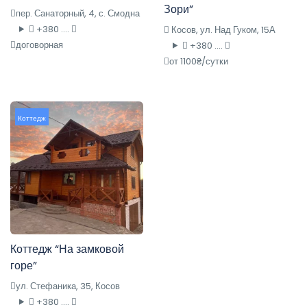
Зори”
пер. Санаторный, 4, с. Смодна
+380 ....
Косов, ул. Над Гуком, 15А
договорная
+380 ....
от 1100₴/сутки
Коттедж
Коттедж “На замковой
горе”
ул. Стефаника, 35, Косов
+380 ....