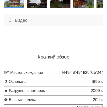
Видео
Краткий обзор
🗺 Местонахождение
N48°18′49″ E25°05′34″
🔰 Основана
1895 г.
🔥 Разрушена пожаром
2009 г.
🛠 Восстановлена
2011 г.