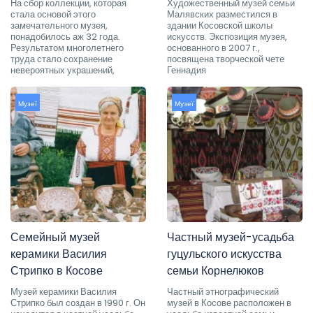
На сбор коллекции, которая
Художественный музей семьи
стала основой этого
Малявских разместился в
замечательного музея,
здании Косовской школы
понадобилось аж 32 года.
искусств. Экспозиция музея,
Результатом многолетнего
основанного в 2007 г.,
труда стало сохранение
посвящена творческой чете
невероятных украшений,
Геннадия
Музеї
Музеї
Семейный музей
Частный музей-усадьба
керамики Василия
гуцульского искусства
Стрипко в Косове
семьи Корнелюков
Музей керамики Василия
Частный этнографический
Стрипко был создан в 1990 г. Он
музей в Косове расположен в