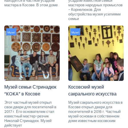
находится в частной усадьбе
усадьбе известной семьи
мастера в Косове. В этом доме
мастеров народных промыслов
- Корнелюков. Для
обустройства музея усилиями
семьи
Музеї
Музеї
Музей семьи Стринадюк
Косовский музей
“KOKA” в Косове
сакрального искусства
Этот частный музей открыл
Музей сакрального искусства в
свои двери для посетителей в
Косове открыл двери для
2017 г. Его основателем стал
посетителей в 2016 г. Частный
известный мастер-резчик
музей основан в собственном
Николай Стринадюк. Музей
доме известным косовским
действует