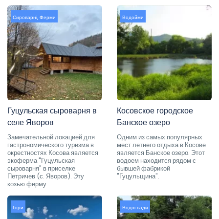
Сироварні
,
Ферми
Водойми
Гуцульская сыроварня в
Косовское городское
селе Яворов
Банское озеро
Замечательной локацией для
Одним из самых популярных
гастрономического туризма в
мест летнего отдыха в Косове
окрестностях Косова является
является Банское озеро. Этот
экоферма "Гуцульская
водоем находится рядом с
сыроварня" в приселке
бывшей фабрикой
Петричев (с. Яворов). Эту
"Гуцульщина".
козью ферму
Гори
Водоспади