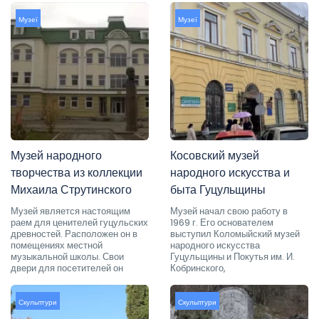
Музеї
Музеї
Музей народного
Косовский музей
творчества из коллекции
народного искусства и
Михаила Струтинского
быта Гуцульщины
Музей является настоящим
Музей начал свою работу в
раем для ценителей гуцульских
1969 г. Его основателем
древностей. Расположен он в
выступил Коломыйский музей
помещениях местной
народного искусства
музыкальной школы. Свои
Гуцульщины и Покутья им. И.
двери для посетителей он
Кобринского,
Скульптури
Скульптури