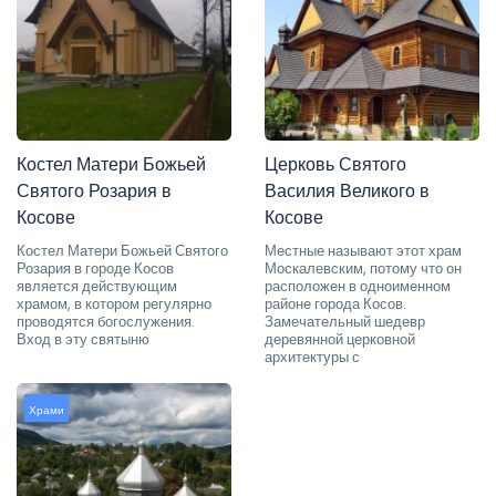
Костел Матери Божьей
Церковь Святого
Святого Розария в
Василия Великого в
Косове
Косове
Костел Матери Божьей Святого
Местные называют этот храм
Розария в городе Косов
Москалевским, потому что он
является действующим
расположен в одноименном
храмом, в котором регулярно
районе города Косов.
проводятся богослужения.
Замечательный шедевр
Вход в эту святыню
деревянной церковной
архитектуры с
Храми