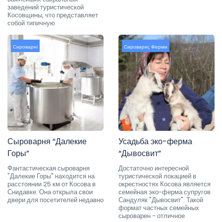
заведений туристической
Косовщины, что представляет
собой типичную
Сироварні
Сироварні
,
Ферми
Сыроварня “Далекие
Усадьба эко-ферма
Горы”
“Дывосвит”
Фантастическая сыроварня
Достаточно интересной
"Далекие Горы" находится на
туристической локацией в
расстоянии 25 км от Косова в
окрестностях Косова является
Снидавке. Она открыла свои
семейная эко-ферма супругов
двери для посетителей недавно
Сандуляк "Дывосвит". Такой
формат частных семейных
сыроварен - отличное