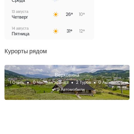
Среда
13 августа
26°
10°
Четверг
14 августа
31°
12°
Пятница
Курорты рядом
Верховина
1 Отель
0 Частная аренда
2 Туров
0 Активности
0 Автомобили