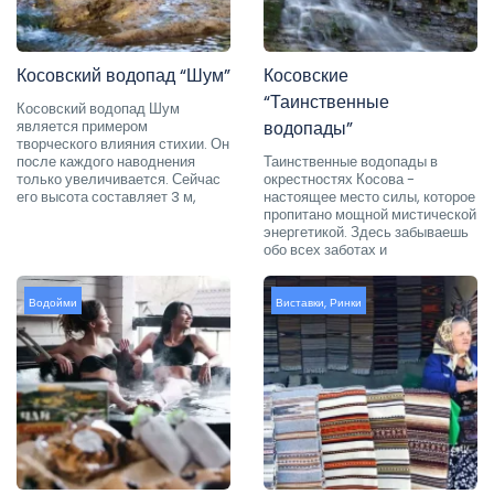
Косовский водопад “Шум”
Косовские
“Таинственные
Косовский водопад Шум
является примером
водопады”
творческого влияния стихии. Он
после каждого наводнения
Таинственные водопады в
только увеличивается. Сейчас
окрестностях Косова -
его высота составляет 3 м,
настоящее место силы, которое
пропитано мощной мистической
энергетикой. Здесь забываешь
обо всех заботах и
Водойми
Виставки
,
Ринки