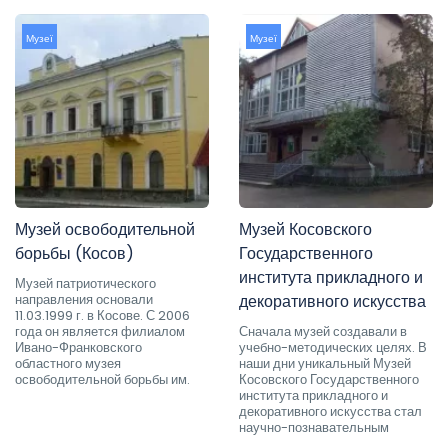
Музеї
Музеї
Музей освободительной
Музей Косовского
борьбы (Косов)
Государственного
института прикладного и
Музей патриотического
направления основали
декоративного искусства
11.03.1999 г. в Косове. С 2006
года он является филиалом
Сначала музей создавали в
Ивано-Франковского
учебно-методических целях. В
областного музея
наши дни уникальный Музей
освободительной борьбы им.
Косовского Государственного
института прикладного и
декоративного искусства стал
научно-познавательным