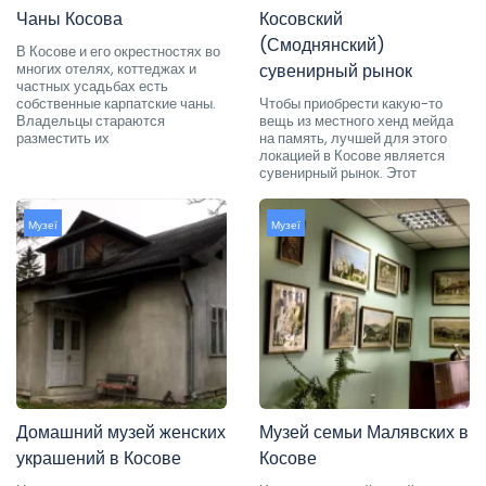
Чаны Косова
Косовский
(Смоднянский)
В Косове и его окрестностях во
многих отелях, коттеджах и
сувенирный рынок
частных усадьбах есть
собственные карпатские чаны.
Чтобы приобрести какую-то
Владельцы стараются
вещь из местного хенд мейда
разместить их
на память, лучшей для этого
локацией в Косове является
сувенирный рынок. Этот
Музеї
Музеї
Домашний музей женских
Музей семьи Малявских в
украшений в Косове
Косове