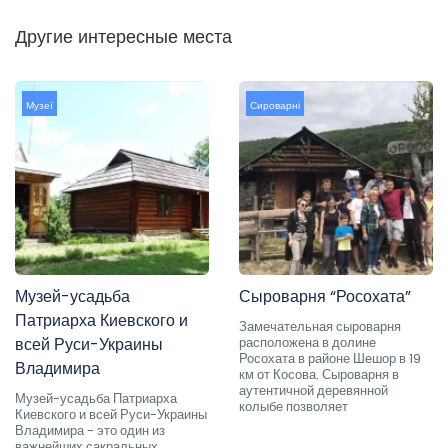
Другие интересные места
Музеї
Сироварні
Музей-усадьба
Сыроварня “Росохата”
Патриарха Киевского и
Замечательная сыроварня
всей Руси-Украины
расположена в долине
Росохата в районе Шешор в 19
Владимира
км от Косова. Сыроварня в
аутентичной деревянной
Музей-усадьба Патриарха
колыбе позволяет
Киевского и всей Руси-Украины
Владимира - это один из
важнейших сакральных