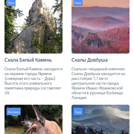
Гори
Гори
Скала Белый Камень
Скалы Довбуша
Скала Белый Камень находится
Скально-пещерный комплекс
на окраине города Яремче
Скалы Довбуша находится на
(северная его часть - Дора).
расстоянии 7,7 км от
Высота этого уникального
центральной части города
памятника природы составляет
Яремче Ивано-Франковской
29
области в урочище Бубнище.
Локация
Зоопарк
Гори