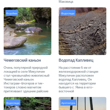
Маковица
Водойми
Водоспади
Чемеговский каньон
Водопад Капливец
Очень популярной природной
На расстоянии 5 км от
локацией в селе Микуличин
железнодорожной станции
стал чрезвычайно живописный
Микуличин расположен
Чемеговский каньон.
водопад Капливец. Он
Инстаграм-блогеров и тик-
находится на территории
токеров словно магнитом
бывшего с. Ямна в юго-
притягивают здешние райские
восточной
Водоспади
Архітектура