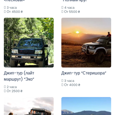
3 часа
4 часа
От 4500 ₴
От 5500 ₴
Джип-тур (лайт
Джип-тур “Стеришора”
маршрут) “Эко”
3 часа
От 4000 ₴
2 часа
От 2500 ₴