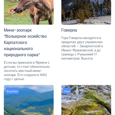
Мини-зоопарк
Говерла
“Вольерное хозяйство
Гора Говерла находится в
Карпатского
пределах двух украинских
областей – Закарпатской и
национального
Ивано-Франковской, а до
природного парка”
границы с Румынией 17
километров. Высота
Если вы приехали в Яремче с
детьми, то стоит обязательно
посетить местный мини-
зоопарк. Его создали в 1992
году с целью
Водойми
Гори