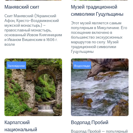
Манявский скит
Музей традиционной
символики Гуцульщины
Скит Манявский (Украинский
Афон, Кресто-Воздвиженский
Этот музей является самым
мужской монастырь) –
популярным в Микуличине. Его
православный монастырь,
посещение включено в
основанный Иовом Княгиницким
большинство экскурсионных
и Иваном Вишенским в 1606 г.
маршрутов по селу. Музей
возле
традиционной символики
Гуцульщины
Заповідники
Водоспади
Карпатский
Водопад Пробий
национальный
Водопад Пробой — популярный