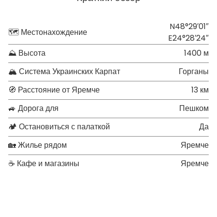
N48°29′01″
🗺 Местонахождение
E24°28′24″
⛰ Высота
1400 м
🏔 Система Украинских Карпат
Горганы
🧭 Расстояние от Яремче
13 км
🚙 Дорога для
Пешком
🏕 Остановиться с палаткой
Да
🏡 Жилье рядом
Яремче
☕ Кафе и магазины
Яремче