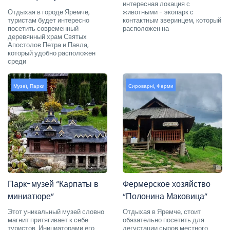
интересная локация с
Отдыхая в городе Яремче,
животными - экопарк с
туристам будет интересно
контактным зверинцем, который
посетить современный
расположен на
деревянный храм Святых
Апостолов Петра и Павла,
который удобно расположен
среди
Музеї
,
Парки
Сироварні
,
Ферми
Парк-музей “Карпаты в
Фермерское хозяйство
миниатюре”
“Полонина Маковица”
Этот уникальный музей словно
Отдыхая в Яремче, стоит
магнит притягивает к себе
обязательно посетить для
туристов. Инициаторами его
дегустации сыров местного