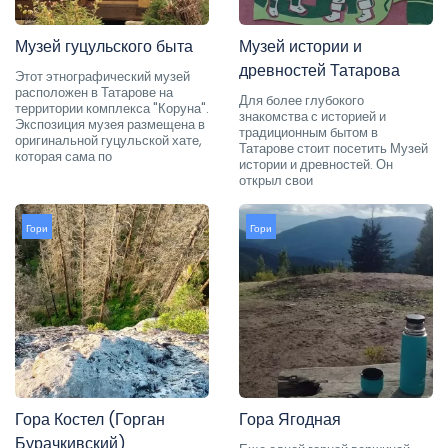
Музей гуцульского быта
Музей истории и
древностей Татарова
Этот этнографический музей
расположен в Татарове на
Для более глубокого
территории комплекса "Коруна".
знакомства с историей и
Экспозиция музея размещена в
традиционным бытом в
оригинальной гуцульской хате,
Татарове стоит посетить Музей
которая сама по
истории и древностей. Он
открыл свои
Гори
Гори
Гора Костел (Горган
Гора Ягодная
Бурачкивский)