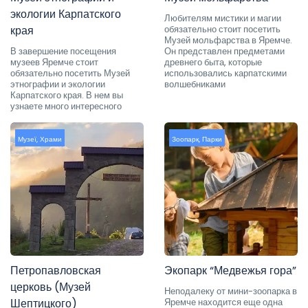
экологии Карпатского
Любителям мистики и магии
края
обязательно стоит посетить
Музей мольфарства в Яремче.
В завершение посещения
Он представлен предметами
музеев Яремче стоит
древнего быта, которые
обязательно посетить Музей
использовались карпатскими
этнографии и экологии
волшебниками
Карпатского края. В нем вы
узнаете много интересного
Музеї
,
Храми
Зоопарк
,
Парки
Петропавловская
Экопарк “Медвежья гора”
церковь (Музей
Неподалеку от мини-зоопарка в
Шептицкого)
Яремче находится еще одна