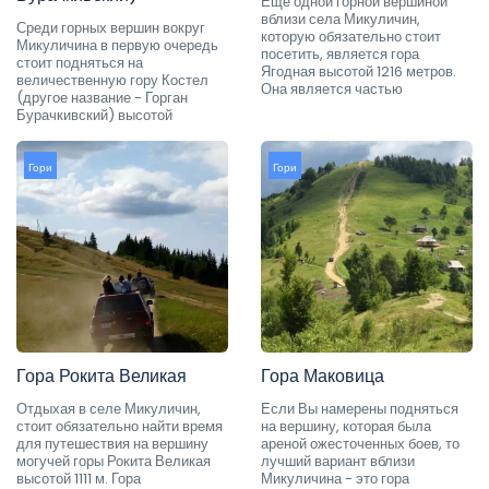
Еще одной горной вершиной
вблизи села Микуличин,
Среди горных вершин вокруг
которую обязательно стоит
Микуличина в первую очередь
посетить, является гора
стоит подняться на
Ягодная высотой 1216 метров.
величественную гору Костел
Она является частью
(другое название - Горган
Бурачкивский) высотой
Гори
Гори
Гора Рокита Великая
Гора Маковица
Отдыхая в селе Микуличин,
Если Вы намерены подняться
стоит обязательно найти время
на вершину, которая была
для путешествия на вершину
ареной ожесточенных боев, то
могучей горы Рокита Великая
лучший вариант вблизи
высотой 1111 м. Гора
Микуличина - это гора