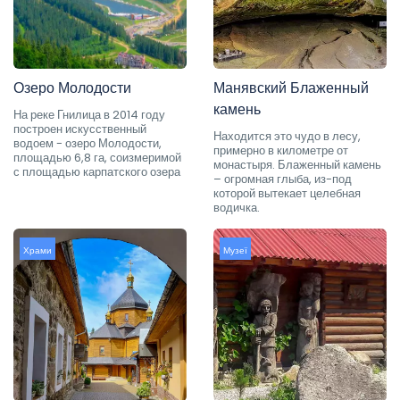
Озеро Молодости
Манявский Блаженный
камень
На реке Гнилица в 2014 году
построен искусственный
Находится это чудо в лесу,
водоем - озеро Молодости,
примерно в километре от
площадью 6,8 га, соизмеримой
монастыря. Блаженный камень
с площадью карпатского озера
– огромная глыба, из-под
которой вытекает целебная
водичка.
Храми
Музеї