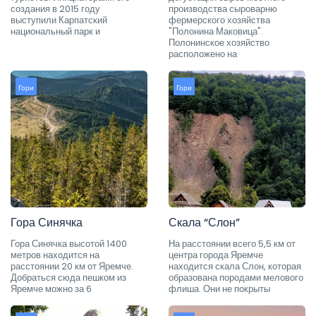
создания в 2015 году
производства сыроварню
выступили Карпатский
фермерского хозяйства
национальный парк и
"Полонина Маковица".
Полонинское хозяйство
расположено на
Гори
Гори
Гора Синячка
Скала “Слон”
Гора Синячка высотой 1400
На расстоянии всего 5,5 км от
метров находится на
центра города Яремче
расстоянии 20 км от Яремче.
находится скала Слон, которая
Добраться сюда пешком из
образована породами мелового
Яремче можно за 6
флиша. Они не покрыты