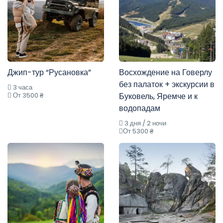
Джип-тур “Русановка”
Восхождение на Говерлу
без палаток + экскурсии в
3 часа
От 3500 ₴
Буковель, Яремче и к
водопадам
3 дня / 2 ночи
От 5300 ₴