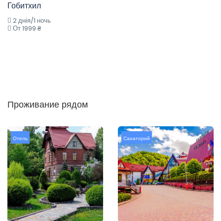
Гобитхил
2 днія/1 ночь
От 1999 ₴
Проживание рядом
Отель
Санаторий