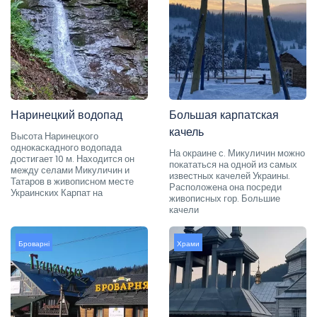
Наринецкий водопад
Большая карпатская
качель
Высота Наринецкого
однокаскадного водопада
На окраине с. Микуличин можно
достигает 10 м. Находится он
покататься на одной из самых
между селами Микуличин и
известных качелей Украины.
Татаров в живописном месте
Расположена она посреди
Украинских Карпат на
живописных гор. Большие
качели
Броварні
Храми