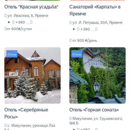
Отель “Красная усадьба”
Санаторий «Карпаты» в
Яремче
ул. Ивасюка, 6, Яремче
+380 ....
ул. И. Петраша, 30А, Яремче
от 900₴/сутки
+380 ....
от 900 ₴/день
Отель
Отель
Отель «Серебряные
Отель «Горная соната»
Росы»
Микуличин, ул. Грушевского,
188 Б
с. Микуличин, урочище Лаз
+380 ....