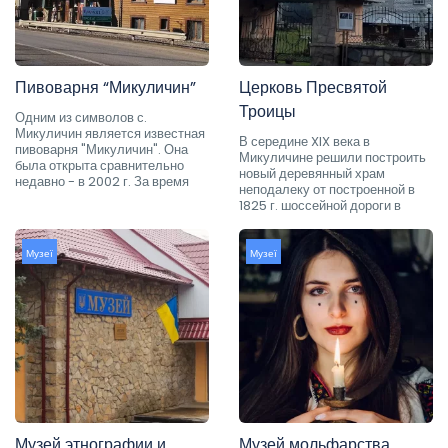
Пивоварня “Микуличин”
Церковь Пресвятой
Троицы
Одним из символов с.
Микуличин является известная
В середине XIX века в
пивоварня "Микуличин". Она
Микуличине решили построить
была открыта сравнительно
новый деревянный храм
недавно - в 2002 г. За время
неподалеку от построенной в
1825 г. шоссейной дороги в
Музеї
Музеї
Музей этнографии и
Музей мольфарства