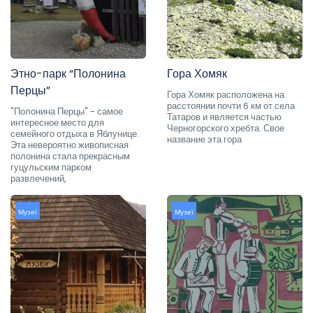
Этно-парк “Полонина
Гора Хомяк
Перцы”
Гора Хомяк расположена на
расстоянии почти 6 км от села
"Полонина Перцы" - самое
Татаров и является частью
интересное место для
Черногорского хребта. Свое
семейного отдыха в Яблунице.
название эта гора
Эта невероятно живописная
полонина стала прекрасным
гуцульским парком
развлечений,
Музеї
Музеї