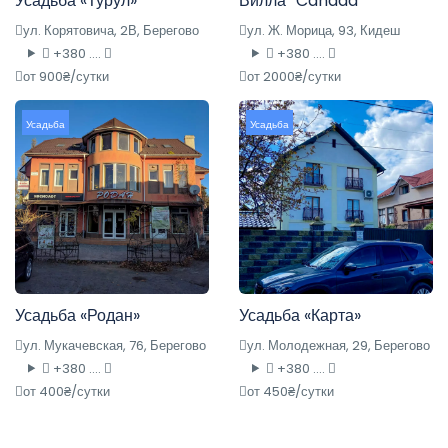
Усадьба «Турул»
Вилла “Canada”
ул. Корятовича, 2В, Берегово
ул. Ж. Морица, 93, Кидеш
+380 ....
+380 ....
от 900₴/сутки
от 2000₴/сутки
Усадьба
Усадьба
Усадьба «Родан»
Усадьба «Карта»
ул. Мукачевская, 76, Берегово
ул. Молодежная, 29, Берегово
+380 ....
+380 ....
от 400₴/сутки
от 450₴/сутки