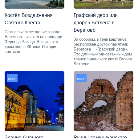
Костёл Воздвижения
Графский двор или
Святого Креста
дворец Бетлена в
Берегово
Самое высокое здание города
Берегово – костел на площади
За собором, в тени каштанов,
Ференца Ракоци. Возник этот
расположен другой памятник
храм еще в XII веке. История
Берегова – «Графский двор».
святыни
Это длинный одноэтажный дом
трансильванского князя Габора
Бетлена
Музеї
Музеї
Здание бывшего
Руины доминиканского