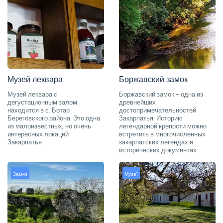
Музей леквара
Боржавский замок
Музей леквара с
Боржавский замок - одна из
дегустационным залом
древнейших
находится в с. Ботар
достопримечательностей
Береговского района. Это одна
Закарпатья. Историю
из малоизвестных, но очень
легендарной крепости можно
интересных локаций
встретить в многочисленных
Закарпатья.
закарпатских легендах и
исторических документах.
Замки
Музеї