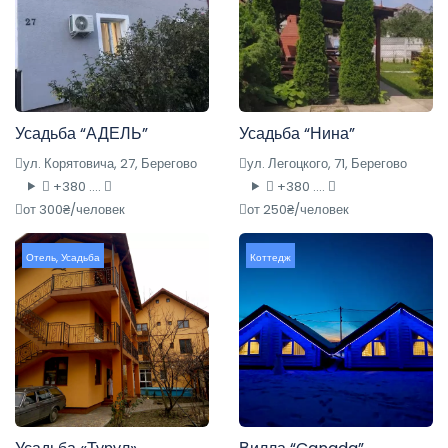
Усадьба “АДЕЛЬ”
Усадьба “Нина”
ул. Корятовича, 27, Берегово
ул. Легоцкого, 71, Берегово
+380 ....
+380 ....
от 300₴/человек
от 250₴/человек
Отель
,
Усадьба
Коттедж