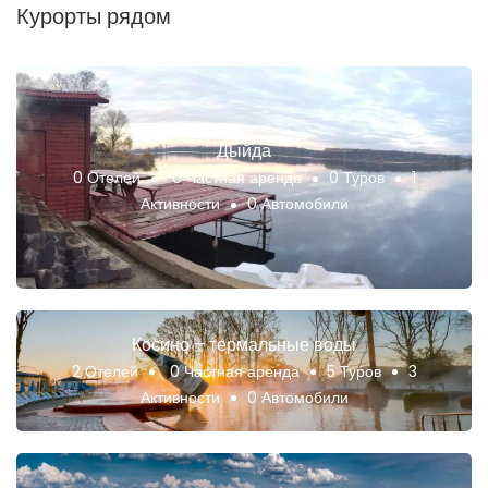
Курорты рядом
Дыйда
0 Отелей
0 Частная аренда
0 Туров
1
Активности
0 Автомобили
Косино – термальные воды
2 Отелей
0 Частная аренда
5 Туров
3
Активности
0 Автомобили