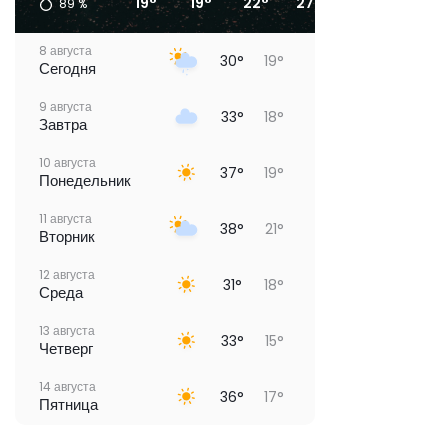
19°
19°
22°
27°
30°
26°
89
%
8 августа
30°
19°
Сегодня
9 августа
33°
18°
Завтра
10 августа
37°
19°
Понедельник
11 августа
38°
21°
Вторник
12 августа
31°
18°
Среда
13 августа
33°
15°
Четверг
14 августа
36°
17°
Пятница