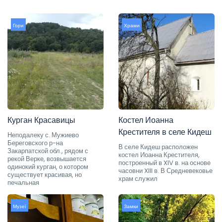
Гори
Храми
Курган Красавицы
Костел Иоанна
Крестителя в селе Кидеш
Неподалеку с. Мужиево
Береговского р-на
В селе Кидеш расположен
Закарпатской обл., рядом с
костел Иоанна Крестителя,
рекой Верке, возвышается
построенный в XIV в. на основе
одинокий курган, о котором
часовни XIII в. В Средневековье
существует красивая, но
храм служил
печальная
Музеї
Замки