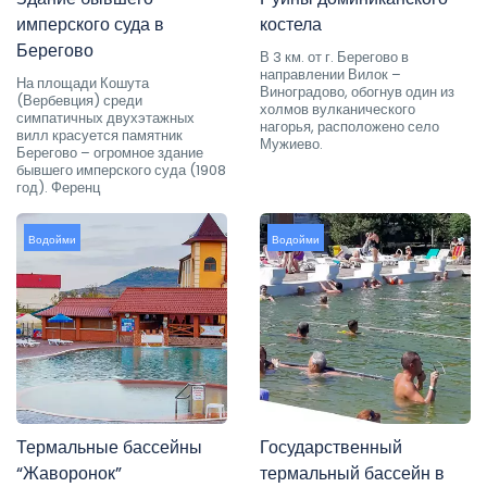
имперского суда в
костела
Берегово
В 3 км. от г. Берегово в
направлении Вилок –
На площади Кошута
Виноградово, обогнув один из
(Вербевция) среди
холмов вулканического
симпатичных двухэтажных
нагорья, расположено село
вилл красуется памятник
Мужиево.
Берегово – огромное здание
бывшего имперского суда (1908
год). Ференц
Водойми
Водойми
Термальные бассейны
Государственный
“Жаворонок”
термальный бассейн в