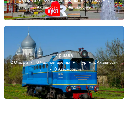
2 Отелей
0 Частная аренда
4 Туров
3
Активности
0 Автомобили
Иршава
2 Отелей
0 Частная аренда
1 Тур
2 Активности
0 Автомобили