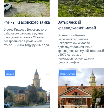
Руины Квасовского замка
Затысянский
краеведческий музей
В селе Квасово Береговского
района сохранились руины
В селе Тисобыкень
феодального замка XII века,
Береговского района
построенного в романском
Закарпатской области
стиле. В 2004 году руины едва
действует Затысянский
краеведческий музей, открытый
в 1970-х годах в
неоклассическом здании
дворца графов
Храми
Замки
,
Музеї