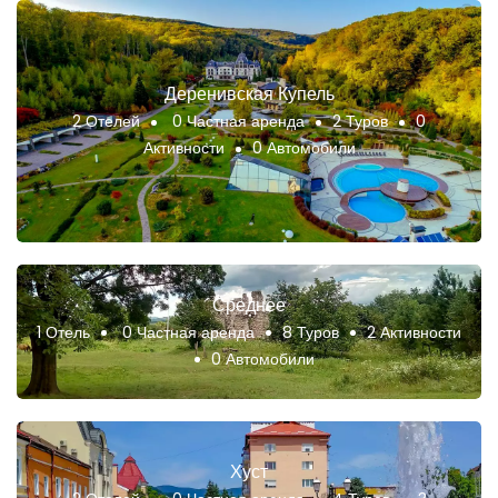
Деренивская Купель
2 Отелей
0 Частная аренда
2 Туров
0
Активности
0 Автомобили
Среднее
1 Отель
0 Частная аренда
8 Туров
2 Активности
0 Автомобили
Хуст