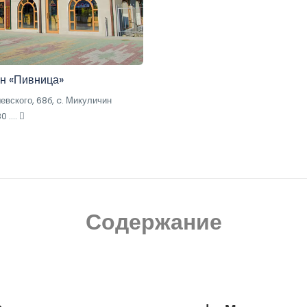
н «Пивница»
евского, 68б, c. Микуличин
 ....
Содержание