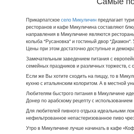
Самые по
Прикарпатское
село Микуличин
предлагает тур
ресторанов и кафе Микуличина составляют блю
направления в Микуличине являются рестораны
колыба “Русановка” и гостиный двор “Диамон”. 
Цены при этом достаточно доступные и демокр
Замечательным заведением питания с европейс
семейных праздников и различных торжеств, с
Если же Вы хотите сходить на пиццу, то в Мику
кухню с итальянским колоритом. А в местной ун
Любителям быстрого питания в Микуличине иде
Донер по арабскому рецепту с использованием 
Для любителей пивного отдыха идеальными лок
нефильтрованное непастеризованное пиво чрез
Утро в Микуличине лучше начинать в кафе «Ко