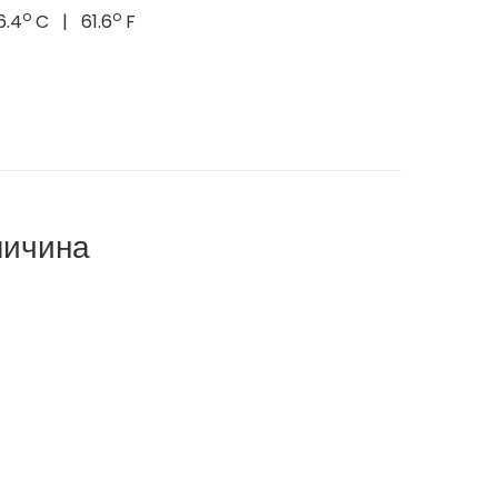
o
o
6.4
C | 61.6
F
личина