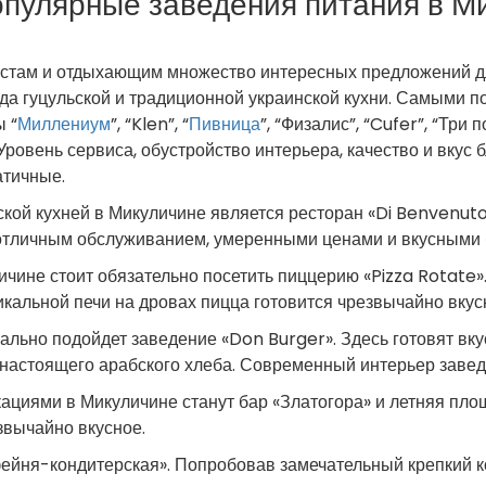
пулярные заведения питания в М
истам и отдыхающим множество интересных предложений дл
да гуцульской и традиционной украинской кухни. Самыми 
 “
Миллениум
”, “Klen”, “
Пивница
”, “Физалис”, “Cufer”, “Три
Уровень сервиса, обустройство интерьера, качество и вкус
атичные.
кой кухней в Микуличине является ресторан «Di Benvenuto
 отличным обслуживанием, умеренными ценами и вкусными
личине стоит обязательно посетить пиццерию «Pizza Rotate
икальной печи на дровах пицца готовится чрезвычайно вкус
ально подойдет заведение «Don Burger». Здесь готовят вк
настоящего арабского хлеба. Современный интерьер завед
ациями в Микуличине станут бар «Златогора» и летняя пло
вычайно вкусное.
фейня-кондитерская». Попробовав замечательный крепкий 