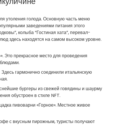
икуличине
я утоления голода. Основную часть меню
популярными заведениями питания этого
 подковы”, колыба “Гостиная хата”, перевал-
 блюд здесь находятся на самом высоком уровне.
». Это прекрасное место для проведения
 блюдами.
». Здесь гармонично соединили итальянскую
ная.
уснейшие бургеры из свежей говядины и шаурму
ения обустроен в стиле NFT.
щадка пивоварни «Горное». Местное живое
кофе с вкусным пирожным, туристы получают