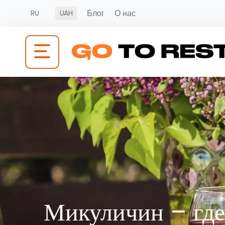
Блог
О нас
RU
UAH
Микуличин – где