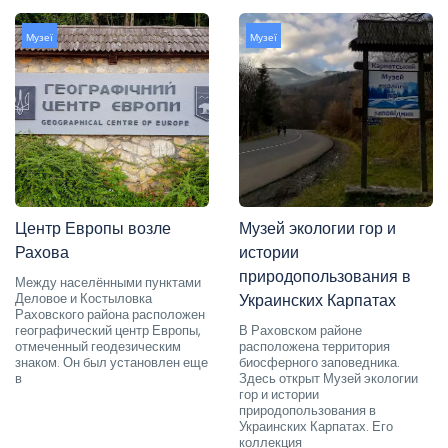
Музеї
Музеї
Центр Европы возле
Музей экологии гор и
Рахова
истории
природопользования в
Между населёнными пунктами
Деловое и Костыловка
Украинских Карпатах
Раховского района расположен
географический центр Европы,
В Раховском районе
отмеченный геодезическим
расположена территория
знаком. Он был установлен еще
биосферного заповедника.
в
Здесь открыт Музей экологии
гор и истории
природопользования в
Украинских Карпатах. Его
коллекция