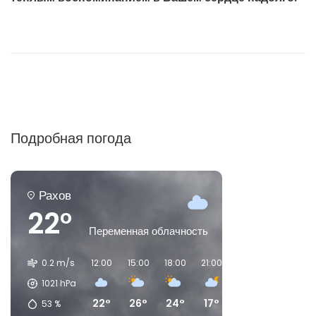
Подробная погода
Рахов
22°
Переменная облачность
0.2 m/s
12:00
15:00
18:00
21:00
00:00
03:00
1021
hPa
22°
26°
24°
17°
14°
14°
53
%