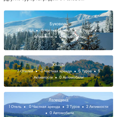
Буковель
14 Отелей
0 Частная аренда
7 Туров
0
Активности
0 Автомобили
Квасы
7 Отелей
0 Частная аренда
6 Туров
5
Активности
0 Автомобили
Лазещина
1 Отель
0 Частная аренда
3 Туров
2 Активности
0 Автомобили