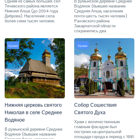
Одним из самых больших сел
В румынской деревне Среднее
Тячевского района является
Водяное (бывшее название
Нижняя Апша (до 2004 года
Средняя Апша, население
Диброва). Население села
почти шесть тысяч человек)
более семи тысяч человек.
Раховского района
Закарпатской области
сохранились два
Храми
Храми
Нижняя церковь святого
Собор Сошествия
Николая в селе Среднее
Святого Духа
Водяное
Храм с величественным
главным фасадом был
В румынской деревне Среднее
построен на центральной
Водяное (бывшее название
площади города в период с 1991