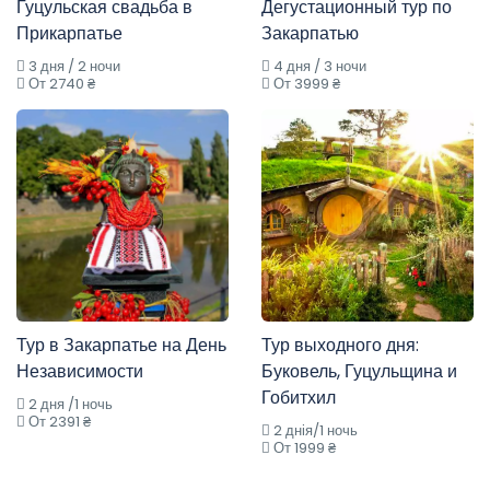
Гуцульская свадьба в
Дегустационный тур по
Прикарпатье
Закарпатью
3 дня / 2 ночи
4 дня / 3 ночи
От 2740 ₴
От 3999 ₴
Тур в Закарпатье на День
Тур выходного дня:
Независимости
Буковель, Гуцульщина и
Гобитхил
2 дня /1 ночь
От 2391 ₴
2 днія/1 ночь
От 1999 ₴