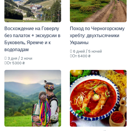
Восхождение на Говерлу
Поход по Черногорскому
без палаток + экскурсии в
хребту: двухтысячники
Буковель, Яремче и к
Украины
водопадам
6 дней / 5 ночей
От 6400 ₴
3 дня / 2 ночи
От 5300 ₴