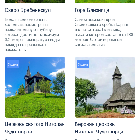
Озеро Бребенескул
Гора Близница
Вода в водоеме очень
Самой высокой горой
холодная, несмотря на
Свидовецкого хребта Карпат
незначительную глубину,
является гора Близница,
которая достигает максимум
высота которой составляет 1881
3,2 метра. Температура воды
метров. С этой вершиной
никогда не превышает
связана одна из
показатель
Храми
Храми
Церковь святого Николая
Верхняя церковь
Чудотворца
Николая Чудотворца