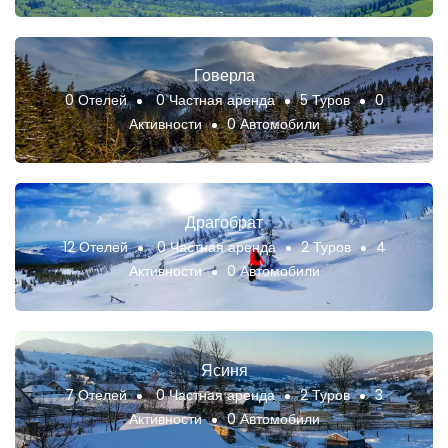
Говерла
0 Отелей
0 Частная аренда
5 Туров
0
Активности
0 Автомобили
Драгобрат
12 Отелей
0 Частная аренда
2 Туров
4
Активности
0 Автомобили
Ясиня
7 Отелей
0 Частная аренда
2 Туров
3
Активности
0 Автомобили