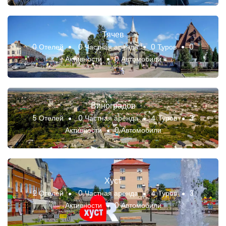
Тячев
0 Отелей
0 Частная аренда
0 Туров
0
Активности
0 Автомобили
Виноградов
5 Отелей
0 Частная аренда
4 Туров
3
Активности
0 Автомобили
Хуст
2 Отелей
0 Частная аренда
4 Туров
3
Активности
0 Автомобили