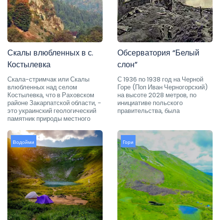
Скалы влюбленных в с.
Обсерватория “Белый
Костылевка
слон”
Скала-стримчак или Скалы
С 1936 по 1938 год на Черной
влюбленных над селом
Горе (Поп Иван Черногорский)
Костылевка, что в Раховском
на высоте 2028 метров, по
районе Закарпатской области, -
инициативе польского
это украинский геологический
правительства, была
памятник природы местного
Водойми
Гори