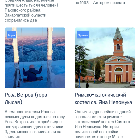
Средняя Апша, население
по 1993 г. Автором проекта
почти шесть тысяч человек)
Раховского района
Закарпатской области
сохранились два
Гори
Храми
Роза Ветров (гора
Римско-католический
Лысая)
костел св. Яна Непомука
Всем посетителям Рахова
Одним из древнейших зданий
рекомендуем подняться на гору
города является римско-
Роза Ветров, из которой видны
католический костел Святого
все украинские двухтысячники.
Яна Непомука. История
Здесь можно покачиваться на
религиозной постройки
качелях
начинается в конце 18 в. с