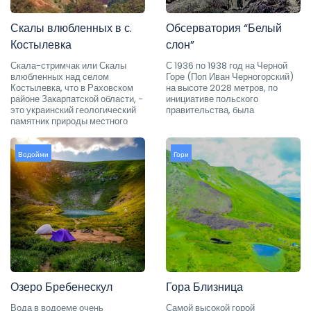
Скалы влюбленных в с.
Обсерватория “Белый
Костылевка
слон”
Скала-стримчак или Скалы
С 1936 по 1938 год на Черной
влюбленных над селом
Горе (Поп Иван Черногорский)
Костылевка, что в Раховском
на высоте 2028 метров, по
районе Закарпатской области, -
инициативе польского
это украинский геологический
правительства, была
памятник природы местного
Водойми
Гори
Озеро Бребенескул
Гора Близница
Вода в водоеме очень
Самой высокой горой