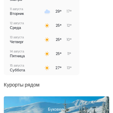
11 августа
29°
17°
Вторник
12 августа
25°
12°
Среда
13 августа
25°
10°
Четверг
14 августа
25°
11°
Пятница
15 августа
27°
13°
Суббота
Курорты рядом
Буковель