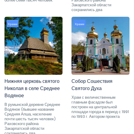
более семи тысяч человек.
Раховского района
Закарпатской области
сохранились два
Храми
Храми
Нижняя церковь святого
Собор Сошествия
Николая в селе Среднее
Святого Духа
Водяное
Храм с величественным
главным фасадом был
В румынской деревне Среднее
построен на центральной
Водяное (бывшее название
площади города в период с 1991
Средняя Апша, население
по 1993 г. Автором проекта
почти шесть тысяч человек)
Раховского района
Закарпатской области
сохранились два