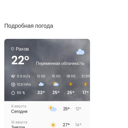
Подробная погода
Рахов
22°
Переменная облачность
0.3 m/s
12:00
15:00
18:00
21:00
00:00
03:00
1021
hPa
22°
25°
25°
17°
15°
14°
55
%
9 августа
25°
12°
Сегодня
10 августа
27°
14°
Завтра