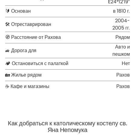
E24°12′19″
🔰 Основан
в 1810 г.
2004-
🛠 Отреставрирован
2005 гг.
🧭 Расстояние от Рахова
Рядом
Авто и
🚙 Дорога для
пешком
🏕 Остановиться с палаткой
Нет
🏡 Жилье рядом
Рахов
☕ Кафе и магазины
Рахов
Как добраться к католическому костелу св.
Яна Непомука