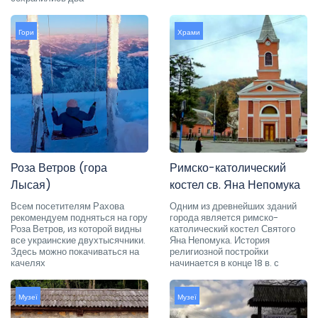
Гори
Храми
Роза Ветров (гора
Римско-католический
Лысая)
костел св. Яна Непомука
Всем посетителям Рахова
Одним из древнейших зданий
рекомендуем подняться на гору
города является римско-
Роза Ветров, из которой видны
католический костел Святого
все украинские двухтысячники.
Яна Непомука. История
Здесь можно покачиваться на
религиозной постройки
качелях
начинается в конце 18 в. с
Музеї
Музеї