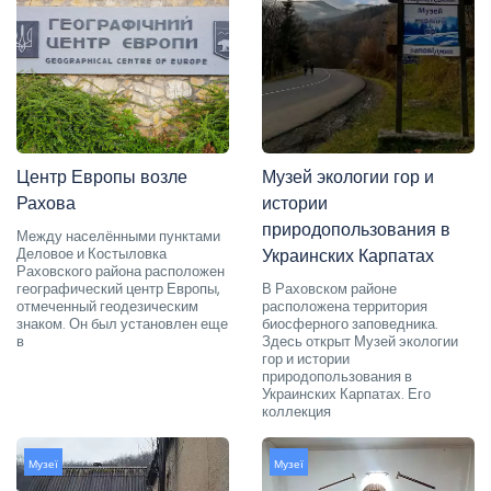
Центр Европы возле
Музей экологии гор и
Рахова
истории
природопользования в
Между населёнными пунктами
Деловое и Костыловка
Украинских Карпатах
Раховского района расположен
географический центр Европы,
В Раховском районе
отмеченный геодезическим
расположена территория
знаком. Он был установлен еще
биосферного заповедника.
в
Здесь открыт Музей экологии
гор и истории
природопользования в
Украинских Карпатах. Его
коллекция
Музеї
Музеї