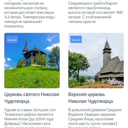
холодная, несмотря на
Свидовецкого хребта Карпат
незначительную глубину,
является гора Близница,
которая достигает максимум
высота которой составляет 1881
3,2 метра. Температура воды
метров. С этой вершиной
никогда не превышает
связана одна из
показатель
Храми
Храми
Церковь святого Николая
Верхняя церковь
Чудотворца
Николая Чудотворца
Одним из самых больших сел
В румынской деревне Среднее
Тячевского района является
Водяное (бывшее название
Нижняя Апша (до 2004 года
Средняя Апша, население
Диброва). Население села
почти шесть тысяч человек)