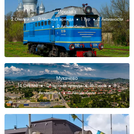
Иршава
2 Отелей
0 Частная аренда
1 Тур
2 Активности
0 Автомобили
Мукачево
14 Отелей
0 Частная аренда
16 Туров
8
Активности
0 Автомобили