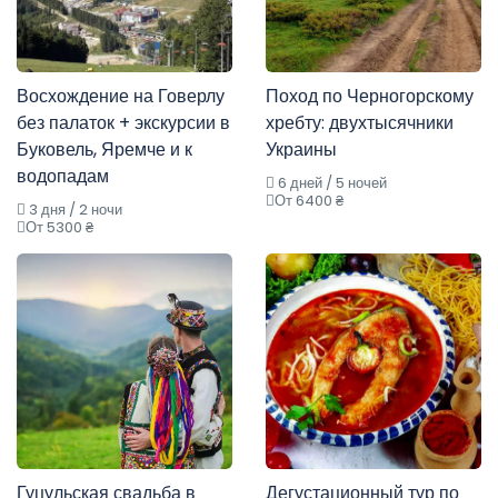
Восхождение на Говерлу
Поход по Черногорскому
без палаток + экскурсии в
хребту: двухтысячники
Буковель, Яремче и к
Украины
водопадам
6 дней / 5 ночей
От 6400 ₴
3 дня / 2 ночи
От 5300 ₴
Гуцульская свадьба в
Дегустационный тур по