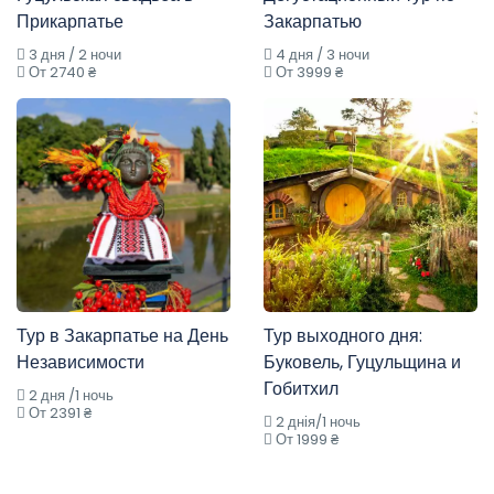
Прикарпатье
Закарпатью
3 дня / 2 ночи
4 дня / 3 ночи
От 2740 ₴
От 3999 ₴
Тур в Закарпатье на День
Тур выходного дня:
Независимости
Буковель, Гуцульщина и
Гобитхил
2 дня /1 ночь
От 2391 ₴
2 днія/1 ночь
От 1999 ₴