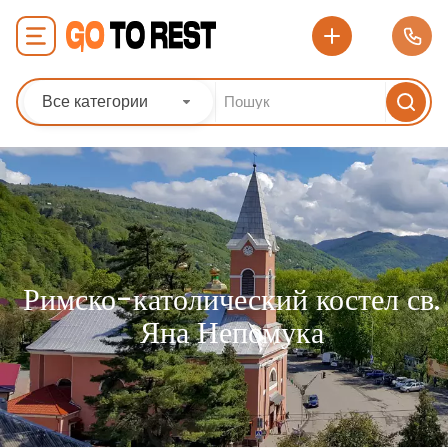
Все категории
Римско-католический костел св.
Яна Непомука