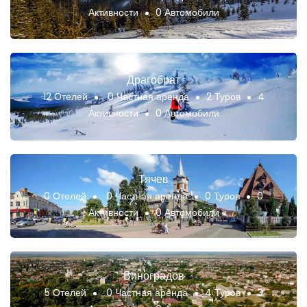
Активности
0 Автомобили
Драгобрат
12 Отелей
0 Частная аренда
2 Туров
4
Активности
0 Автомобили
Тячев
0 Отелей
0 Частная аренда
0 Туров
0
Активности
0 Автомобили
Виноградов
5 Отелей
0 Частная аренда
4 Туров
3