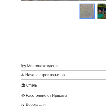
🗺 Местонахождение
⛪ Начало строительства
🏛 Стиль
🧭 Расстояние от Иршавы
🚙 Дорога для