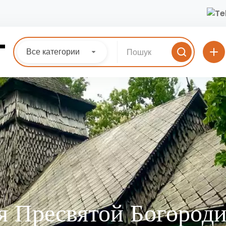
Все категории
я Пресвятой Богород