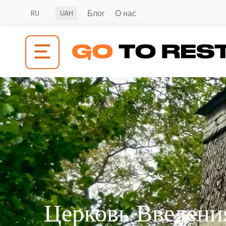
Блог
О нас
RU
UAH
Церковь Введени