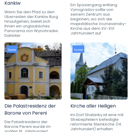
Kankiw
Ein Spaziergang entlang
Vynogradov sollte von
Wenn Sie den Pfad zu den
seinem Zentrum aus
Überresten der Kankiw Burg
beginnen, wo sich die
hinaufgehen, bietet sich
majestätische Voznesensky-
Ihnen ein unglaubliches
Kirche aus dem XV-XVI
Panorama von Wynohradiw.
Jahrhundert auf
Dahinter
Замки
Храми
Die Palastresidenz der
Kirche aller Heiligen
Barone von Pereni
Im Dorf Shalanky ist eine mit
Strebepfeilern befestigte
Die Palastresidenz der
reformierte Steinkirche (14.
Barone Pereni wurde im
Jahrhundert) erhalten
späten 16. Jahrhundert