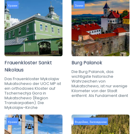
Храми
Замки
Frauenkloster Sankt
Burg Palanok
Nikolaus
Die Burg Palanok, das
wichtigste historische
Das Frauenkloster Mykolajiw
Wahrzeichen von
Mukatschewo der UOC MP ist
Mukatschewo, ist nur wenige
ein orthodoxes Kloster auf
Kilometer von der Stadt
Tschernechja Gora in
entfernt. Als Fundament dient
Mukatschewo (Region
Transkarpatien). Die
Mykolajiw-Kirche
Храми
Водойми
,
Заповідники