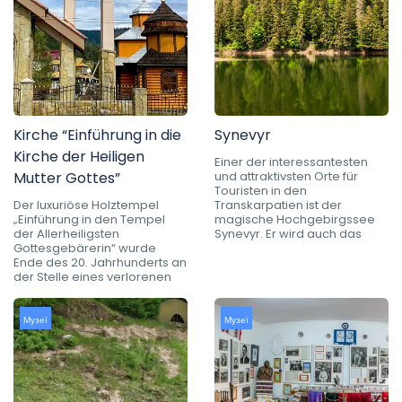
Kirche “Einführung in die
Synevyr
Kirche der Heiligen
Einer der interessantesten
Mutter Gottes”
und attraktivsten Orte für
Touristen in den
Der luxuriöse Holztempel
Transkarpatien ist der
„Einführung in den Tempel
magische Hochgebirgssee
der Allerheiligsten
Synevyr. Er wird auch das
Gottesgebärerin“ wurde
Ende des 20. Jahrhunderts an
der Stelle eines verlorenen
Музеї
Музеї