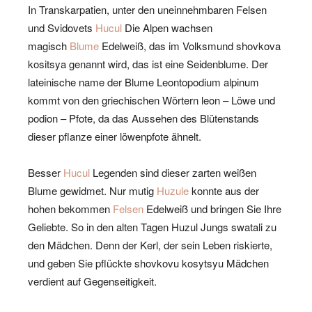
In Transkarpatien, unter den uneinnehmbaren Felsen
und Svidovets
Hucul
Die Alpen wachsen
magisch
Blume
Edelweiß, das im Volksmund shovkova
kositsya genannt wird, das ist eine Seidenblume. Der
lateinische name der Blume Leontopodium alpinum
kommt von den griechischen Wörtern leon – Löwe und
podion – Pfote, da das Aussehen des Blütenstands
dieser pflanze einer löwenpfote ähnelt.
Besser
Hucul
Legenden sind dieser zarten weißen
Blume gewidmet. Nur mutig
Huzule
konnte aus der
hohen bekommen
Felsen
Edelweiß und bringen Sie Ihre
Geliebte. So in den alten Tagen Huzul Jungs swatali zu
den Mädchen. Denn der Kerl, der sein Leben riskierte,
und geben Sie pflückte shovkovu kosytsyu Mädchen
verdient auf Gegenseitigkeit.