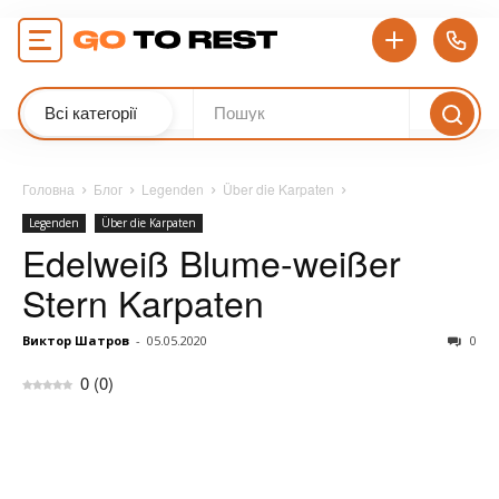
Всі категорії
Головна
Блог
Legenden
Über die Karpaten
Legenden
Über die Karpaten
Edelweiß Blume-weißer
Stern Karpaten
Виктор Шатров
-
05.05.2020
0
0
(
0
)