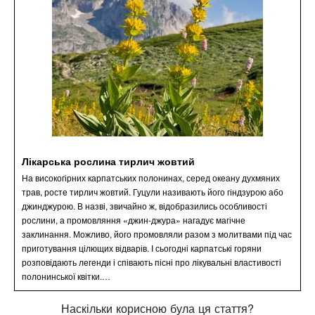
Лікарська рослина тирлич жовтий
На високогірних карпатських полонинах, серед океану духмяних
трав, росте тирлич жовтий. Гуцули називають його гіндзурою або
джинджурою. В назві, звичайно ж, відобразились особливості
рослини, а промовляння «джин-джура» нагадує магічне
заклинання. Можливо, його промовляли разом з молитвами під час
приготування цілющих відварів. І сьогодні карпатські горяни
розповідають легенди і співають пісні про лікувальні властивості
полонинської квітки.…
Наскільки корисною була ця стаття?