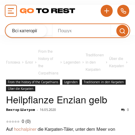
Всі категорії
From the
Traditionen
history of
Über die
Головна
Блог
Legenden
in den
the
Karpaten
Karpaten
Carpathians
From the history of the Carpathians
Legenden
Traditionen in den Karpaten
Über die Karpaten
Heilpflanze Enzian gelb
Виктор Шатров
-
16.05.2020
0
0
(
0
)
Auf
hochalpiner
die Karpaten-Täler, unter dem Meer von