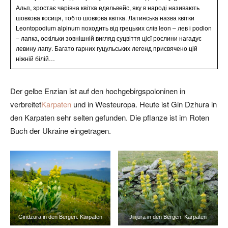
Альп, зростає чарівна квітка едельвейс, яку в народі називають
шовкова косиця, тобто шовкова квітка. Латинська назва квітки
Leontopodium alpinum походить від грецьких слів leon – лев і podion
– лапка, оскільки зовнішній вигляд суцвіття цієї рослини нагадує
левину лапу. Багато гарних гуцульських легенд присвячено цій
ніжній білій…
Der gelbe Enzian ist auf den hochgebirgspoloninen in
verbreitet
Karpaten
und in Westeuropa. Heute ist Gin Dzhura in
den Karpaten sehr selten gefunden. Die pflanze ist im Roten
Buch der Ukraine eingetragen.
Gindzura in den Bergen. Karpaten
Jinjura in den Bergen. Karpaten