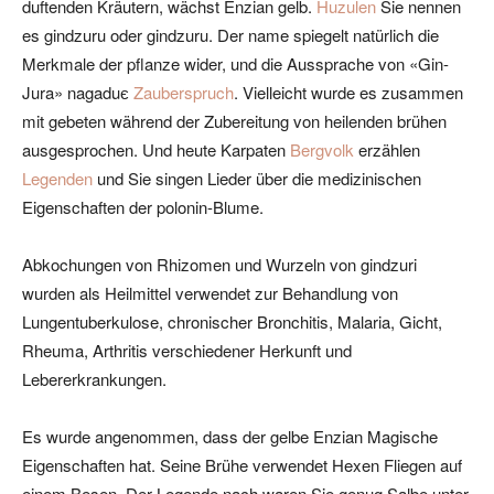
duftenden Kräutern, wächst Enzian gelb.
Huzulen
Sie nennen
es gindzuru oder gindzuru. Der name spiegelt natürlich die
Merkmale der pflanze wider, und die Aussprache von «Gin-
Jura» nagaduє
Zauberspruch
. Vielleicht wurde es zusammen
mit gebeten während der Zubereitung von heilenden brühen
ausgesprochen. Und heute Karpaten
Bergvolk
erzählen
Legenden
und Sie singen Lieder über die medizinischen
Eigenschaften der polonin-Blume.
Abkochungen von Rhizomen und Wurzeln von gindzuri
wurden als Heilmittel verwendet zur Behandlung von
Lungentuberkulose, chronischer Bronchitis, Malaria, Gicht,
Rheuma, Arthritis verschiedener Herkunft und
Lebererkrankungen.
Es wurde angenommen, dass der gelbe Enzian Magische
Eigenschaften hat. Seine Brühe verwendet Hexen Fliegen auf
einem Besen. Der Legende nach waren Sie genug Salbe unter