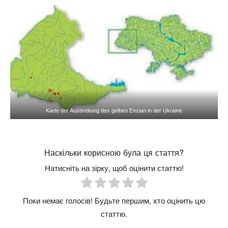
Karte der Ausbreitung des gelben Enzian in der Ukraine
Наскільки корисною була ця стаття?
Натисніть на зірку, щоб оцінити статтю!
Поки немає голосів! Будьте першим, хто оцінить цю
статтю.