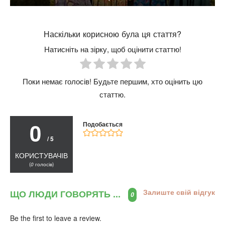
Наскільки корисною була ця стаття?
Натисніть на зірку, щоб оцінити статтю!
Поки немає голосів! Будьте першим, хто оцінить цю
статтю.
0
Подобається
/ 5
КОРИСТУВАЧІВ
(
0
голосів)
Залиште свій відгук
ЩО ЛЮДИ ГОВОРЯТЬ ...
0
Be the first to leave a review.