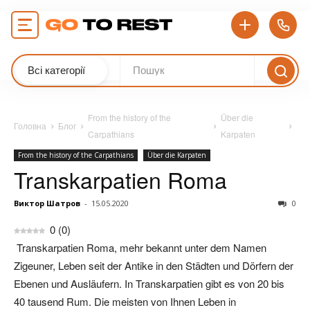
Всі категорії
From the history of the
Über die
Головна
Блог
Carpathians
Karpaten
From the history of the Carpathians
Über die Karpaten
Transkarpatien Roma
Виктор Шатров
-
15.05.2020
0
0
(
0
)
Transkarpatien Roma, mehr bekannt unter dem Namen
Zigeuner, Leben seit der Antike in den Städten und Dörfern der
Ebenen und Ausläufern. In Transkarpatien gibt es von 20 bis
40 tausend Rum. Die meisten von Ihnen Leben in