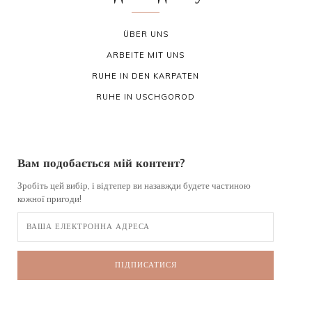
ÜBER UNS
ARBEITE MIT UNS
RUHE IN DEN KARPATEN
RUHE IN USCHGOROD
Вам подобається мій контент?
Зробіть цей вибір, і відтепер ви назавжди будете частиною
кожної пригоди!
ПІДПИСАТИСЯ