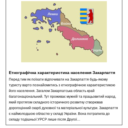
Етнографічна характеристика населення Закарпаття
Перед тим як поїхати відпочивати на Закарпаття будь-якому
туристу варто познайомитись з етнографічною характеристикою
його населення. Загалом Закарпатська область край
багатонаціональний. Тут проживає мужній та працьовитий народ,
який протягом складного історичного розвитку створював
дорогоцінний скарб духовної та матеріальної культури. Закарпаття
є наймолодшою областю у складі України. Вона потрапила до
складу тодішньої УРСР лише після Другої…