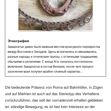
Этнография
Закарпатье давно было важным местом культурного перекрестка
между Востоком и Западом. Здесь встречались и смешивались
разные народы и этнические группы, с отличными традициями,
обычаями и религиями. С конца XI в. началось постепенное
включение Закарпатья в состав Венгрии, после чего процесс
заселения края получил крайне сложный характер…
Die bedeutende Präsenz von Roma auf Bahnhöfen, in Zügen
und auf Märkten ist auch auf das Stereotyp des Verhaltens
zurückzuführen, das seit der nomadenzeit erhalten geblieben
ist: ständige Bewegung, es ist fast kein Interesse an der