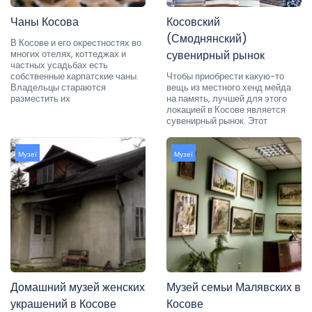
Чаны Косова
Косовский
(Смоднянский)
В Косове и его окрестностях во
многих отелях, коттеджах и
сувенирный рынок
частных усадьбах есть
собственные карпатские чаны.
Чтобы приобрести какую-то
Владельцы стараются
вещь из местного хенд мейда
разместить их
на память, лучшей для этого
локацией в Косове является
сувенирный рынок. Этот
Музеї
Музеї
Домашний музей женских
Музей семьи Малявских в
украшений в Косове
Косове