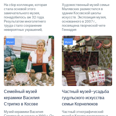
На сбор коллекции, которая
Художественный музей семьи
стала основой этого
Малявских разместился в
замечательного музея,
здании Косовской школы
понадобилось аж 32 года.
искусств. Экспозиция музея,
Результатом многолетнего
основанного в 2007 г.,
труда стало сохранение
посвящена творческой чете
невероятных украшений,
Геннадия
Музеї
Музеї
Семейный музей
Частный музей-усадьба
керамики Василия
гуцульского искусства
Стрипко в Косове
семьи Корнелюков
Музей керамики Василия
Частный этнографический
Стрипко был создан в 1990 г. Он
музей в Косове расположен в