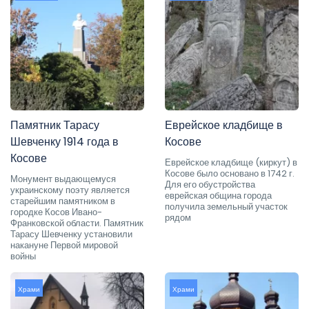
Памятник Тарасу
Еврейское кладбище в
Шевченку 1914 года в
Косове
Косове
Еврейское кладбище (киркут) в
Косове было основано в 1742 г.
Монумент выдающемуся
Для его обустройства
украинскому поэту является
еврейская община города
старейшим памятником в
получила земельный участок
городке Косов Ивано-
рядом
Франковской области. Памятник
Тарасу Шевченку установили
накануне Первой мировой
войны
Храми
Храми