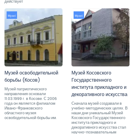
действует
Музеї
Музеї
Музей освободительной
Музей Косовского
борьбы (Косов)
Государственного
института прикладного и
Музей патриотического
направления основали
декоративного искусства
11.03.1999 г. в Косове. С 2006
года он является филиалом
Сначала музей создавали в
Ивано-Франковского
учебно-методических целях. В
областного музея
наши дни уникальный Музей
освободительной борьбы им.
Косовского Государственного
института прикладного и
декоративного искусства стал
научно-познавательным