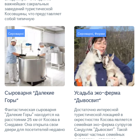
важнейших сакральных
заведений туристической
Косовщины, что представляет
собой типичную
Сироварні
Сироварні
,
Ферми
Сыроварня “Далекие
Усадьба эко-ферма
Горы”
“Дывосвит”
Фантастическая сыроварня
Достаточно интересной
"Далекие Горы" находится на
туристической локацией в
расстоянии 25 км от Косова в
окрестностях Косова является
Снидавке. Она открыла свои
семейная эко-ферма супругов
двери для посетителей недавно
Сандуляк "Дывосвит". Такой
формат частных семейных