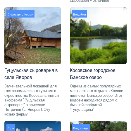
сыроварен - отличное
Сироварні
,
Ферми
Водойми
Гуцульская сыроварня в
Косовское городское
селе Яворов
Банское озеро
Замечательной локацией для
Одним из самых популярных
гастрономического туризма в
мест летнего отдыха в Косове
окрестностях Косова является
является Банское озеро. Этот
экоферма "Гуцульская
водоем находится рядом с
сыроварня" в приселке
бывшей фабрикой
Петричев (с. Яворов). Эту
"Гуцульщина".
козью ферму
Гори
Водоспади