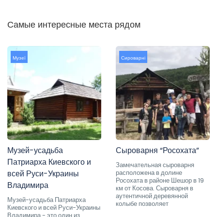
Самые интересные места рядом
Музеї
Сироварні
Музей-усадьба
Сыроварня “Росохата”
Патриарха Киевского и
Замечательная сыроварня
всей Руси-Украины
расположена в долине
Росохата в районе Шешор в 19
Владимира
км от Косова. Сыроварня в
аутентичной деревянной
Музей-усадьба Патриарха
колыбе позволяет
Киевского и всей Руси-Украины
Владимира - это один из