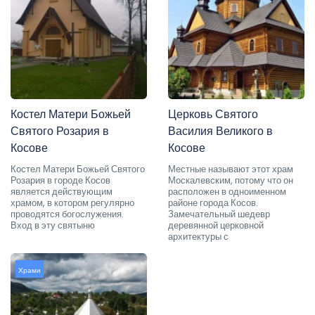
Костел Матери Божьей
Церковь Святого
Святого Розария в
Василия Великого в
Косове
Косове
Костел Матери Божьей Святого
Местные называют этот храм
Розария в городе Косов
Москалевским, потому что он
является действующим
расположен в одноименном
храмом, в котором регулярно
районе города Косов.
проводятся богослужения.
Замечательный шедевр
Вход в эту святыню
деревянной церковной
архитектуры с
Храми