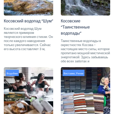
Косовский водопад “Шум”
Косовские
“Таинственные
Косовский водопад Шум
является примером
водопады”
творческого влияния стихии. Он
после каждого наводнения
Таинственные водопады в
только увеличивается. Сейчас
окрестностях Косова -
его высота составляет 3 м,
настоящее место силы, которое
пропитано мощной мистической
энергетикой. Здесь забываешь
обо всех заботах и
Водойми
Виставки
,
Ринки