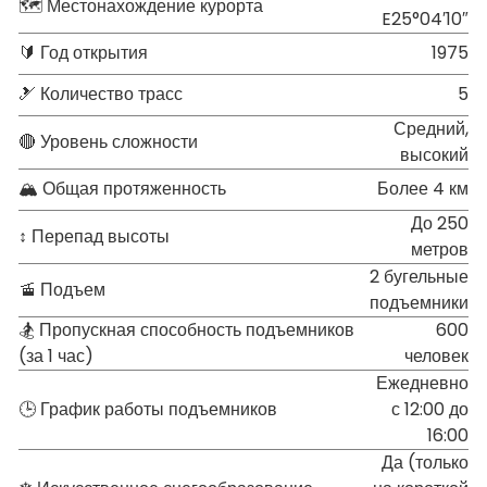
🗺 Местонахождение курорта
E25°04′10″
🔰 Год открытия
1975
🎿 Количество трасс
5
Средний,
🔴 Уровень сложности
высокий
🏔 Общая протяженность
Более 4 км
До 250
↕ Перепад высоты
метров
2 бугельные
🚡 Подъем
подъемники
🏂 Пропускная способность подъемников
600
(за 1 час)
человек
Ежедневно
🕒 График работы подъемников
с 12:00 до
16:00
Да (только