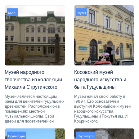
Музеї
Музеї
Музей народного
Косовский музей
творчества из коллекции
народного искусства и
Михаила Струтинского
быта Гуцульщины
Музей является настоящим
Музей начал свою работу в
раем для ценителей гуцульских
1969 г. Его основателем
древностей. Расположен он в
выступил Коломыйский музей
помещениях местной
народного искусства
музыкальной школы. Свои
Гуцульщины и Покутья им. И.
двери для посетителей он
Кобринского,
Скульптури
Скульптури