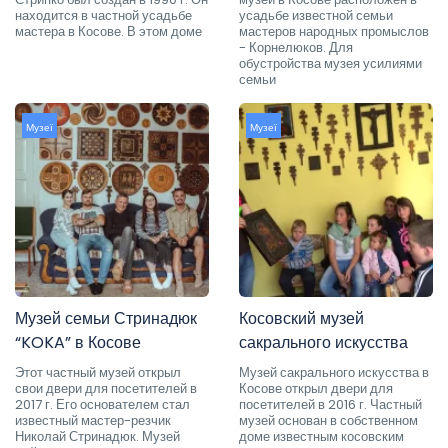
находится в частной усадьбе
усадьбе известной семьи
мастера в Косове. В этом доме
мастеров народных промыслов
- Корнелюков. Для
обустройства музея усилиями
семьи
Музеї
Музеї
Музей семьи Стринадюк
Косовский музей
“KOKA” в Косове
сакрального искусства
Этот частный музей открыл
Музей сакрального искусства в
свои двери для посетителей в
Косове открыл двери для
2017 г. Его основателем стал
посетителей в 2016 г. Частный
известный мастер-резчик
музей основан в собственном
Николай Стринадюк. Музей
доме известным косовским