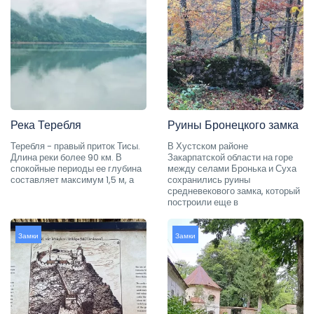
Река Теребля
Руины Бронецкого замка
Теребля - правый приток Тисы.
В Хустском районе
Длина реки более 90 км. В
Закарпатской области на горе
спокойные периоды ее глубина
между селами Бронька и Суха
составляет максимум 1,5 м, а
сохранились руины
средневекового замка, который
построили еще в
Замки
Замки