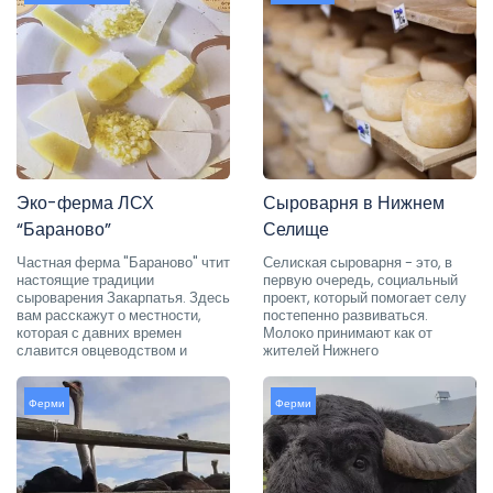
Эко-ферма ЛСХ
Сыроварня в Нижнем
“Бараново”
Селище
Частная ферма "Бараново" чтит
Селиская сыроварня - это, в
настоящие традиции
первую очередь, социальный
сыроварения Закарпатья. Здесь
проект, который помогает селу
вам расскажут о местности,
постепенно развиваться.
которая с давних времен
Молоко принимают как от
славится овцеводством и
жителей Нижнего
Ферми
Ферми