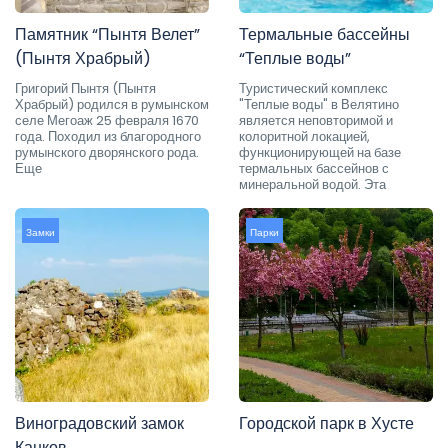
Памятник “Пынтя Велет”
Термальные бассейны
(Пынтя Храбрый)
“Теплые воды”
Григорий Пынтя (Пынтя
Туристический комплекс
Храбрый) родился в румынском
"Теплые воды" в Велятино
селе Мегоаж 25 февраля 1670
является неповторимой и
года. Походил из благородного
колоритной локацией,
румынского дворянского рода.
функционирующей на базе
Еще
термальных бассейнов с
минеральной водой. Эта
Замки
Парки
Виноградовский замок
Городской парк в Хусте
Канков