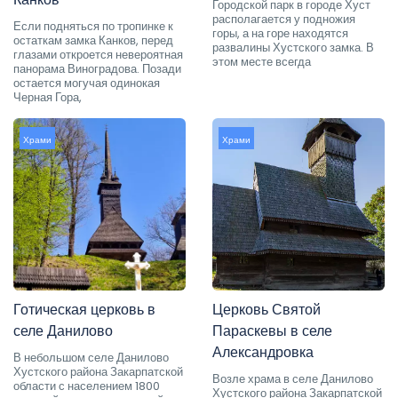
Городской парк в городе Хуст
располагается у подножия
Если подняться по тропинке к
горы, а на горе находятся
остаткам замка Канков, перед
развалины Хустского замка. В
глазами откроется невероятная
этом месте всегда
панорама Виноградова. Позади
остается могучая одинокая
Черная Гора,
Храми
Храми
Готическая церковь в
Церковь Святой
селе Данилово
Параскевы в селе
Александровка
В небольшом селе Данилово
Хустского района Закарпатской
Возле храма в селе Данилово
области с населением 1800
Хустского района Закарпатской