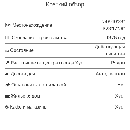
Краткий обзор
N48°10′28″
🗺 Местонахождение
E23°17′29″
👷‍♂️ Окончание строительства
1878 год
Действующая
⛪ Состояние
синагога
🧭 Расстояние от центра города Хуст
Рядом
🚙 Дорога для
Авто, пешком
🏕 Остановиться с палаткой
Нет
🏡 Жилье рядом
Хуст
☕ Кафе и магазины
Хуст