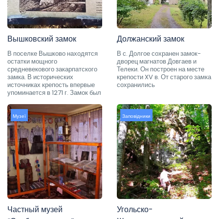
Вышковский замок
Должанский замок
В поселке Вышково находятся
В с. Долгое сохранен замок-
остатки мощного
дворец магнатов Довгаев и
средневекового закарпатского
Телеки. Он построен на месте
замка. В исторических
крепости XV в. От старого замка
источниках крепость впервые
сохранились
упоминается в 1271 г. Замок был
Музеї
Заповідники
Частный музей
Угольско-