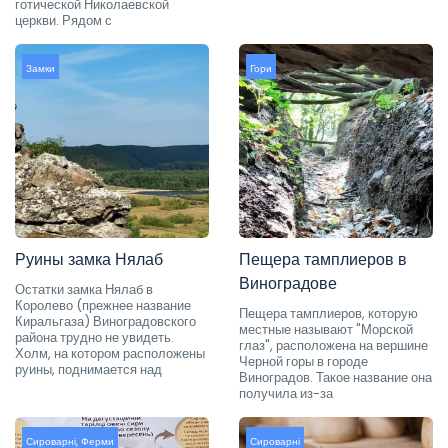
готической Николаевской
церкви. Рядом с
Замки
Гори
Руины замка Нялаб
Пещера тамплиеров в
Виноградове
Остатки замка Нялаб в
Королево (прежнее название
Пещера тамплиеров, которую
Киральгаза) Виноградовского
местные называют "Морской
района трудно не увидеть.
глаз", расположена на вершине
Холм, на котором расположены
Черной горы в городе
руины, поднимается над
Виноградов. Такое название она
получила из-за
Сироварні
,
Ферми
Сироварні