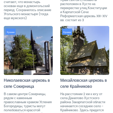
считают, что монастырь
расположен в Хусте на
основан еще в домонгольский
перекрестке улиц Конституции
период. Сохранилось описание
и Карпатской Сечи.
Угольского монастыря (тогда
Реформатская церковь XIII-XIV
еще мужского)
вв. состоит из 3
Храми
Храми
Николаевская церковь в
Михайловская церковь в
селе Сокирница
селе Крайниково
В самом центре Сокирницы,
На расстоянии 2 км к югу от
рядом с каменным
села Данилово Хустского
православным храмом Успения
района Закарпатской области
Богородицы, туристы могут
начинается соседнее село -
полюбоваться красотой
Крайниково. Здесь придется