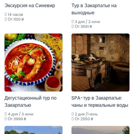
Экскурсия на Синевир
Тур в Закарпатье на
выходные
14 часов
От 1100 ₴
3 дня / 2 ночи
От 3691 ₴
Дегустационный тур по
SPA-тур в Закарпатье:
Закарпатью
чаны и термальные воды
4 дня / 3 ночи
2 дня /1 ночь
От 3999 ₴
От 2550 ₴