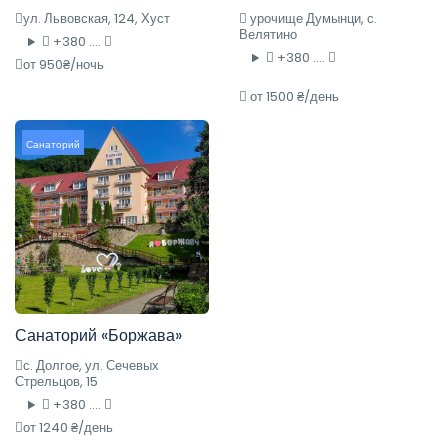
ул. Львовская, 124, Хуст
урочище Думынци, с.
Велятино
+380 ....
+380 ....
от 950₴/ночь
от 1500 ₴/день
Санаторий
Санаторий «Боржава»
с. Долгое, ул. Сечевых
Стрельцов, 15
+380 ....
от 1240 ₴/день