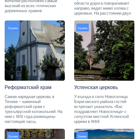
жителей расположен самый
области дорога поворачивает
высокий из всех готических
направо, ведет мимо холма с
деревянных храмов
церковью. На расстоянии двух
Храми
Храми
Реформатский храм
Успенская церковь
Самая нарядная церковь в
У въезда в село Новоселица
Тячеве – каменный
Береговского района гостей
реформатский храм с
встречает указатель «Вас
трехъярусной колокольней. На
поздравляет Новоселица» с
нем с 1810 года размещены
силуэтом местной Успенской
настоящие часы,
церкви в 1669
Храми
Замки