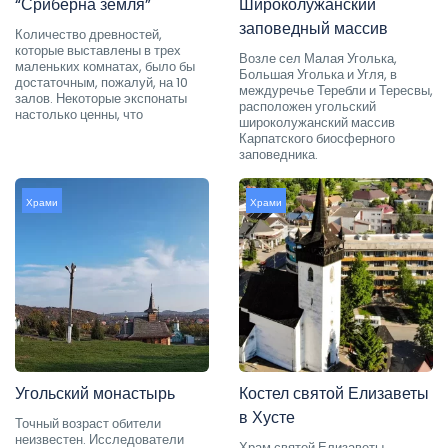
“Сриберна земля”
Широколужанский
заповедный массив
Количество древностей,
которые выставлены в трех
Возле сел Малая Уголька,
маленьких комнатах, было бы
Большая Уголька и Угля, в
достаточным, пожалуй, на 10
междуречье Теребли и Тересвы,
залов. Некоторые экспонаты
расположен угольский
настолько ценны, что
широколужанский массив
Карпатского биосферного
заповедника.
Храми
Храми
Угольский монастырь
Костел святой Елизаветы
в Хусте
Точный возраст обители
неизвестен. Исследователи
Храм святой Елизаветы