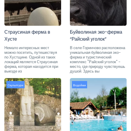
Страусиная ферма в
Буйволиная эко-ферма
Хусте
“Райский уголок”
Немало интересных мест
В селе Горинчово расположена
можно посетить, путешествуя
уникальная буйволиная эко-
по Хустщине. Одной из таких
ферма и туристический
локаций является Страусиная
комплекс "Райский уголок" -
ферма, которая находится при
место, где природу чувствуешь
выезде из
душой. Здесь вы
Скульптури
Водойми