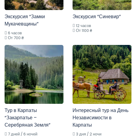
Экскурсия “Замки
Экскурсия “Синевир”
Мукачевщины”
12 часов
От 1100 ₴
6 часов
От 700 ₴
Тур в Карпаты
Интересный тур на День
“Закарпатье –
Независимости в
Серебряная Земля”
Карпаты
7 дней / 6 ночей
3 дня / 2 ночи