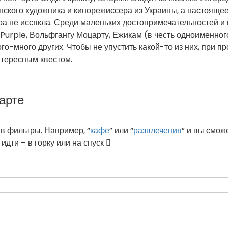
анского художника и кинорежиссера из Украины, а настояще
ра не иссякла. Среди маленьких достопримечательностей и 
urple, Вольфгангу Моцарту, Ежикам (в честь одноименного 
го-много других. Чтобы не упустить какой-то из них, при 
нтересным квестом.
арте
в фильтры. Например, “
кафе
” или “
развлечения
” и вы смож
идти – в горку или на спуск