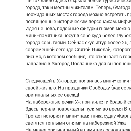
Не так давно здесь открыли новый туристическ
города, так и местным жителям. Теперь, благод
неожиданных местах города можно встретить пр
посвященные историческим персонажам, мифиче
Идея не нова, подобные фигурки гномов можно 
мини-памятники несут в себе куда более глубок
города событиями. Сейчас скульптур более 25, 
современной легенде Святой Николай, которого
письмо, в котором сообщил, что открывает в го
направил в Ужгород Посланника для выполнени
Следующей в Ужгороде появилась мини-копия С
своей жизнью. На праздники Свободку (как ее
оригинальных ее одежд!
На набережные речки Уж притаился и бравый со
Здесь перила повреждены пулями во время Вто
Трогает история и мини-памятника судну «Карпа
светятся теплыми огнями на набережной Ужа.
Не менее оригинальный и памятник основателю 