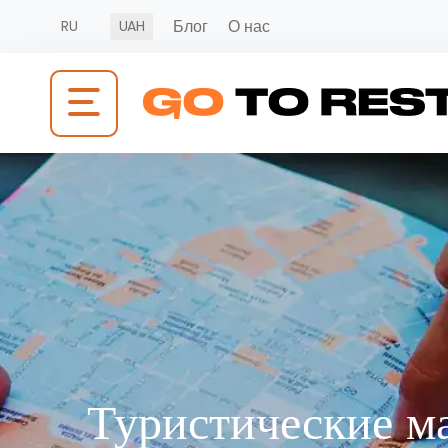
Блог
О нас
RU
UAH
Туристические м