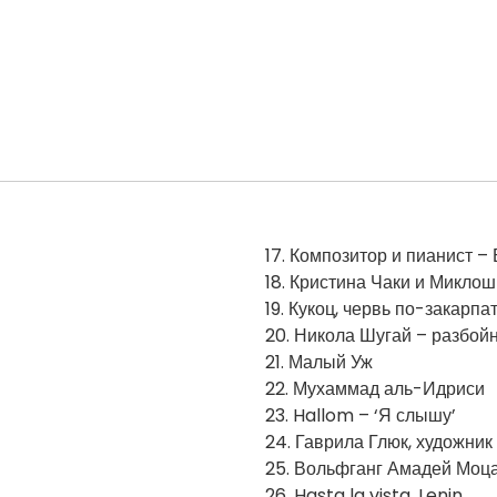
17. Композитор и пианист –
18. Кристина Чаки и Микло
19. Кукоц, червь по-закарпа
20. Никола Шугай – разбой
21. Малый Уж
22. Мухаммад аль-Идриси
23. Hallom – ‘Я слышу’
24. Гаврила Глюк, художник
25. Вольфганг Амадей Моц
26. Hasta la vista, Lenin