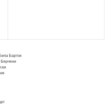
 Бела Барток
ш Берчени
тски
ник
арт