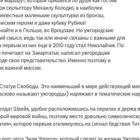
ий маршрут, который пришелся по душе как гостям
аря скульптору Михаилу Колодко, в наиболее
елестные маленькие скульптурки из бронзы,
ским героям и даже кубику Рубика!
найти и в Польше, во Вроцлаве. Но ужгородские
ий смысл, ведь так или иначе связаны с важными для
а первым из них еще в 2010 году стал Николайчик. По
 почитают на Закарпатье, написал ужгородцам
роде свое представительство. Именно поэтому и
я важной миссии.
татуи Свободы. Это наименьший в мире действующий маяк
 ласково называют ужгородцы) наряжают в тематические на
лдат Швейк, удобно расположившись на перилах и держа в
рой мировой войны, поэтому место довольно символическо
тия», которое первым откликнулось на сигнал бедствия Тит
поп-арта Энди Уорхолу, который следит за жизнью Ужгоро