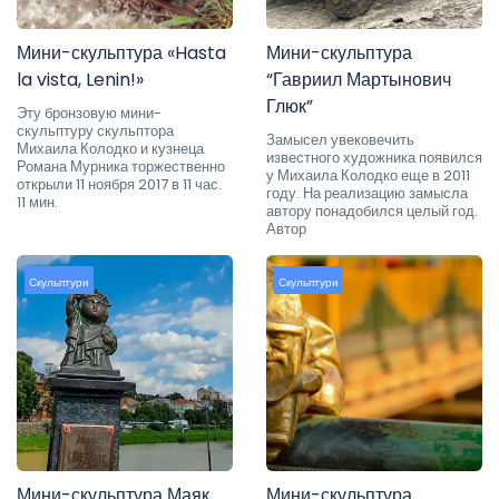
Мини-скульптура «Hasta
Мини-скульптура
la vista, Lenin!»
“Гавриил Мартынович
Глюк”
Эту бронзовую мини-
скульптуру скульптора
Замысел увековечить
Михаила Колодко и кузнеца
известного художника появился
Романа Мурника торжественно
у Михаила Колодко еще в 2011
открыли 11 ноября 2017 в 11 час.
году. На реализацию замысла
11 мин.
автору понадобился целый год.
Автор
Скульптури
Скульптури
Мини-скульптура Маяк
Мини-скульптура