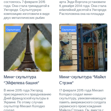
состоялось 7 февраля 2015
арта Энди Воргола установили
года. Она стала тринадцатой в
6 декабря 2014 года. Она стала
Ужгороде. Скульптурную
юбилейной десятой в Ужгороде.
композицию изготовили в виде
Расположена она на площади
двух металлических рыбин
Скульптури
Скульптури
Мини-скульптура
Мини-скульптура “Майкл
“Эйфелева башня”
Стрэнк”
В июне 2015 года Ужгород
17 февраля 2015 года Михаил
присоединился к празднованию
Колодко создал мини-
Дней французской культуры в
скульптуру, увековечивающую
Украине. По этому случаю
память американского солдата
скульптор Михаил Колодко
украинского происхождения
создал
Майкла Стрэнка. Он, вместе с