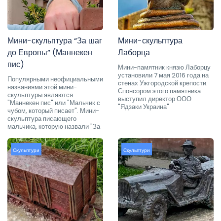
Мини-скульптура “За шаг
Мини-скульптура
до Европы” (Маннекен
Лаборца
пис)
Мини-памятник князю Лаборцу
установили 7 мая 2016 года на
Популярными неофициальными
стенах Ужгородской крепости.
названиями этой мини-
Спонсором этого памятника
скульптуры являются
выступил директор ООО
"Маннекен пис" или "Мальчик с
"Ядзаки Украина"
чубом, который писает". Мини-
скульптура писающего
мальчика, которую назвали "За
Скульптури
Скульптури