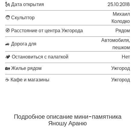
🗽 Дата открытия
25.10.2018
Михаил
🧑 Скульптор
Колодко
🧭 Расстояние от центра Ужгорода
Рядом
Автомобиля,
🚙 Дорога для
пешком
🏕 Остановиться с палаткой
Нет
🏡 Жилье рядом
Ужгород
☕ Кафе и магазины
Ужгород
Подробное описание мини-памятника
Яношу Араню