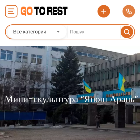
Все категории
Мини-скульптура “Янош Арань”