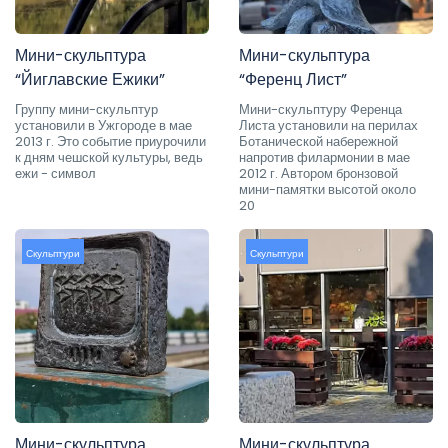
Мини-скульптура
Мини-скульптура
“Йиглавские Ежики”
“Ференц Лист”
Группу мини-скульптур
Мини-скульптуру Ференца
установили в Ужгороде в мае
Листа установили на перилах
2013 г. Это событие приурочили
Ботанической набережной
к дням чешской культуры, ведь
напротив филармонии в мае
ежи - символ
2012 г. Автором бронзовой
мини-памятки высотой около
20
Скульптури
Скульптури
Мини-скульптура
Мини-скульптура