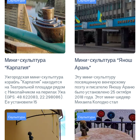
Скульптури
Скульптури
Мини-скульптура
Мини-скульптура “Янош
“Карпатия”
Арань”
Ужгородская мини-скульптура
Эту мини-скульптуру
корабль "Карпатия" находится
посвященную венгерскому
на Театральной площади рядом
поэту и писателю Яношу Араню
с Николайчиком на перилах Ужа
было установлено 25 октября
(GPS: 48.622083, 22.298086).
2018 года. Этот мини-шедевр
Ее установили 15
Михаила Колодко стал
Скульптури
Скульптури