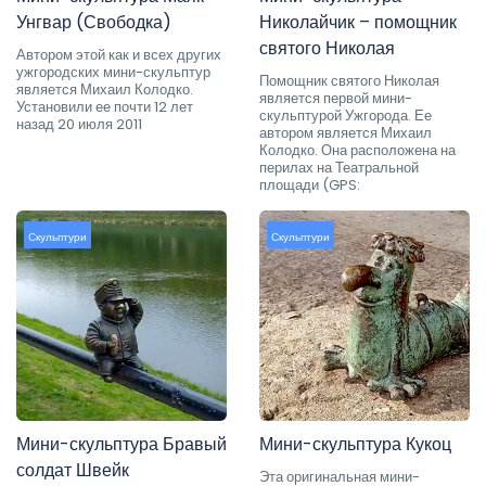
Унгвар (Свободка)
Николайчик – помощник
святого Николая
Автором этой как и всех других
ужгородских мини-скульптур
Помощник святого Николая
является Михаил Колодко.
является первой мини-
Установили ее почти 12 лет
скульптурой Ужгорода. Ее
назад 20 июля 2011
автором является Михаил
Колодко. Она расположена на
перилах на Театральной
площади (GPS:
Скульптури
Скульптури
Мини-скульптура Бравый
Мини-скульптура Кукоц
солдат Швейк
Эта оригинальная мини-