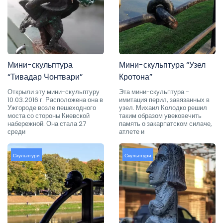
Мини-скульптура
Мини-скульптура “Узел
“Тивадар Чонтвари”
Кротона”
Открыли эту мини-скульптуру
Эта мини-скульптура -
10.03.2016 г. Расположена она в
имитация перил, завязанных в
Ужгороде возле пешеходного
узел. Михаил Колодко решил
моста со стороны Киевской
таким образом увековечить
набережной. Она стала 27
память о закарпатском силаче,
среди
атлете и
Скульптури
Скульптури