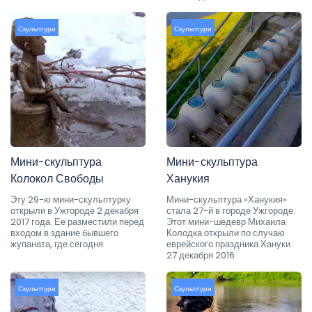
Скульптури
Скульптури
Мини-скульптура
Мини-скульптура
Колокол Свободы
Ханукия
Эту 29-ю мини-скульптурку
Мини-скульптура «Ханукия»
открыли в Ужгороде 2 декабря
стала 27-й в городе Ужгороде.
2017 года. Ее разместили перед
Этот мини-шедевр Михаила
входом в здание бывшего
Колодка открыли по случаю
жупаната, где сегодня
еврейского праздника Хануки
27 декабря 2016
Скульптури
Скульптури