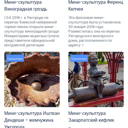
Мини-скульптура
Мини-скульптура Ференц
Виноградная гроздь
Келчеи
1.04.2016 г. в Ужгороде на
Эта бронзовая мини-
перилах Киевской набережной
скульптура была установлена
торжественно открыли мини-
30 января 2019 года.
скульптуру виноградной грозди.
Разместилась она на перилах
Инициаторами акции выступили
Ужгородского венгерского
представители официальной
дома, расположенного по
молдавской делегации.
адресу: г.
Скульптури
Скульптури
Мини-скульптура Иштван
Мини-скульптура
Дендеши – жемчужина
Закарпатский кифлик
Ужгорода