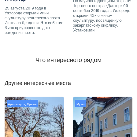
По случаю годовщины открытия
Торгового центра «Дастор» 09
25 августа 2019 года в
сентября 2019 года в Ужгороде
Ужгороде открыли мини-
открыли 42-ю мини-
скульптуру венгерского поэта
скульптуру, посвященную
Иштвана Дендеши. Это событие
закарпатскому кифлику.
было приурочено ко дню
Установили
рождения поэта,
Что интересного рядом
Другие интересные места
Архітектура
,
Храми
Музеї