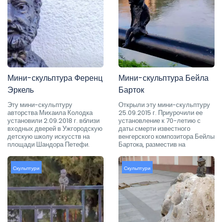
Мини-скульптура Ференц
Мини-скульптура Бейла
Эркель
Барток
Эту мини-скульптуру
Открыли эту мини-скульптуру
авторства Михаила Колодка
25.09.2015 г. Приурочили ее
установили 2.09.2018 г. вблизи
установление к 70-летию с
входных дверей в Ужгородскую
даты смерти известного
детскую школу искусств на
венгерского композитора Бейлы
площади Шандора Петефи.
Бартока, разместив на
Скульптури
Скульптури