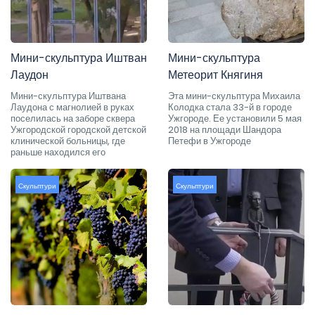
Мини-скульптура Иштван
Мини-скульптура
Лаудон
Метеорит Княгиня
Мини-скульптура Иштвана
Эта мини-скульптура Михаила
Лаудона с магнолией в руках
Колодка стала 33-й в городе
поселилась на заборе сквера
Ужгороде. Ее установили 5 мая
Ужгородской городской детской
2018 на площади Шандора
клинической больницы, где
Петефи в Ужгороде
раньше находился его
Скульптури
Скульптури