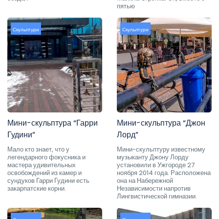
пятью
Скульптури
Скульптури
Мини-скульптура “Гарри
Мини-скульптура “Джон
Гудини”
Лорд”
Мало кто знает, что у
Мини-скульптуру известному
легендарного фокусника и
музыканту Джону Лорду
мастера удивительных
установили в Ужгороде 27
освобождений из камер и
ноября 2014 года. Расположена
сундуков Гарри Гудини есть
она на Набережной
закарпатские корни.
Независимости напротив
Лингвистической гимназии.