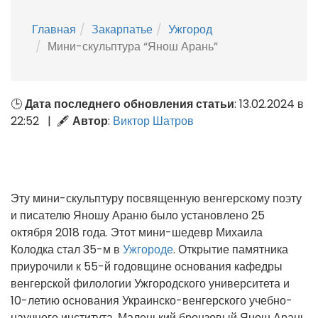
Главная
Закарпатье
Ужгород
Мини-скульптура “Янош Арань”
🕒
Дата последнего обновления статьи
: 13.02.2024 в
22:52 | 🖋
Автор
:
Виктор Шатров
Эту мини-скульптуру посвященную венгерскому поэту
и писателю Яношу Араню было установлено 25
октября 2018 года. Этот мини-шедевр Михаила
Колодка стал 35-м в
Ужгороде
. Открытие памятника
приурочили к 55-й годовщине основания кафедры
венгерской филологии Ужгородского университета и
10-летию основания Украинско-венгерского учебно-
научного института. Маленький бронзовый Янош Арань