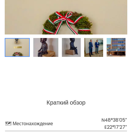
Краткий обзор
N48°38′05″
🗺 Местонахождение
E22°17′27″