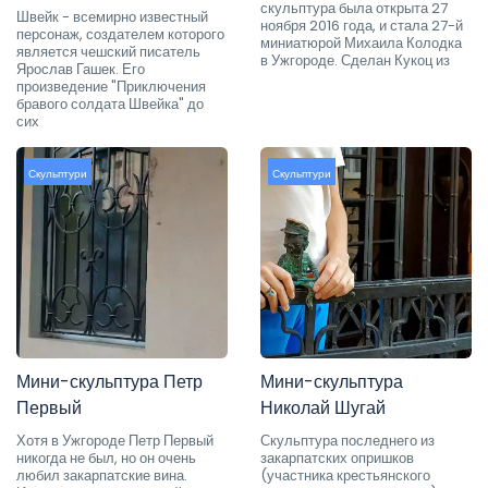
скульптура была открыта 27
Швейк - всемирно известный
ноября 2016 года, и стала 27-й
персонаж, создателем которого
миниатюрой Михаила Колодка
является чешский писатель
в Ужгороде. Сделан Кукоц из
Ярослав Гашек. Его
произведение "Приключения
бравого солдата Швейка" до
сих
Скульптури
Скульптури
Мини-скульптура Петр
Мини-скульптура
Первый
Николай Шугай
Хотя в Ужгороде Петр Первый
Скульптура последнего из
никогда не был, но он очень
закарпатских опришков
любил закарпатские вина.
(участника крестьянского