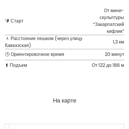
От мини-
скульптуры
🔰 Старт
“Закарпатский
кифлик”
🚶 Расстояние пешком (через улицу
1,3 км
Кавказская)
🕒 Ориентировочное время
20 минут
⬆ Подъем
От 122 до 186 м
На карте