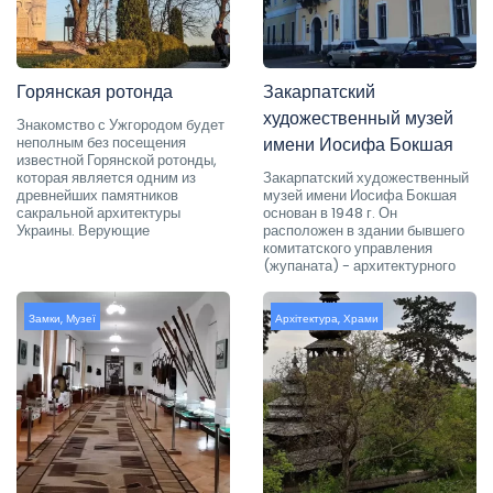
Горянская ротонда
Закарпатский
художественный музей
Знакомство с Ужгородом будет
неполным без посещения
имени Иосифа Бокшая
известной Горянской ротонды,
которая является одним из
Закарпатский художественный
древнейших памятников
музей имени Иосифа Бокшая
сакральной архитектуры
основан в 1948 г. Он
Украины. Верующие
расположен в здании бывшего
комитатского управления
(жупаната) - архитектурного
Замки
,
Музеї
Архітектура
,
Храми