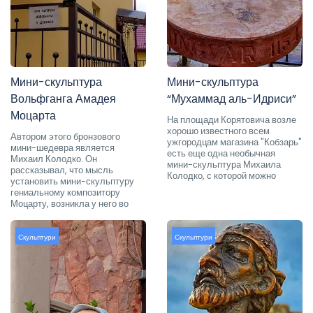
Мини-скульптура
Мини-скульптура
Вольфганга Амадея
“Мухаммад аль-Идриси”
Моцарта
На площади Корятовича возле
хорошо известного всем
Автором этого бронзового
ужгородцам магазина "Кобзарь"
мини-шедевра является
есть еще одна необычная
Михаил Колодко. Он
мини-скульптура Михаила
рассказывал, что мысль
Колодко, с которой можно
установить мини-скульптуру
гениальному композитору
Моцарту, возникла у него во
Скульптури
Скульптури