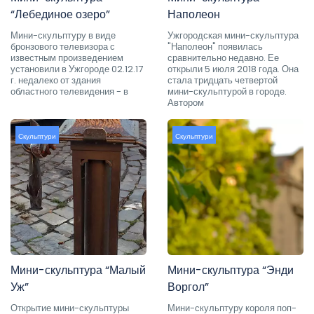
“Лебединое озеро”
Наполеон
Мини-скульптуру в виде
Ужгородская мини-скульптура
бронзового телевизора с
"Наполеон" появилась
известным произведением
сравнительно недавно. Ее
установили в Ужгороде 02.12.17
открыли 5 июля 2018 года. Она
г. недалеко от здания
стала тридцать четвертой
областного телевидения - в
мини-скульптурой в городе.
Автором
Скульптури
Скульптури
Мини-скульптура “Малый
Мини-скульптура “Энди
Уж”
Воргол”
Открытие мини-скульптуры
Мини-скульптуру короля поп-