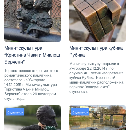
Мини-скульптура
Мини-скульптура кубика
“Кристина Чаки и Миклош
Рубика
Берчени”
Мини-скульптуру открыли в
Ужгороде 22.12.2014 г. по
Торжественное открытие этого
случаю 40-летия изобретения
романтического памятника
кубика Рубика. Бронзовый
состоялось в Ужгороде
мини-памятник расположен на
14.12.2015 г. Мини-скульптура
перилах "консульских"
"Кристина Чаки и Миклош
ступенек к
Берчени" стала 26 шедевром
скульптора
Скульптури
Скульптури