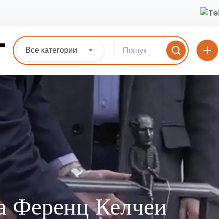
Все категории
а Ференц Келчеи