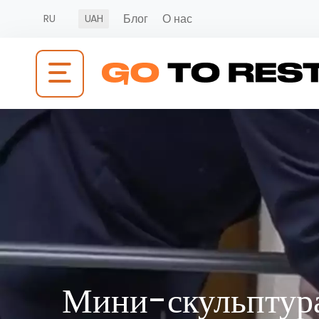
Блог
О нас
RU
UAH
Мини-скульптур