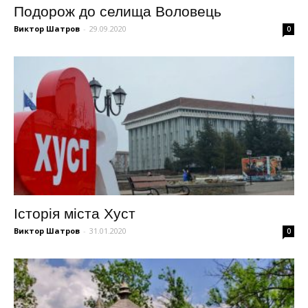
Подорож до селища Воловець
Виктор Шатров
-
29.09.2020
0
Історія міста Хуст
Виктор Шатров
-
31.01.2020
0