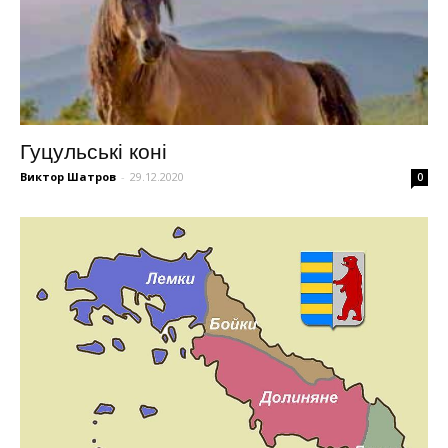
Гуцульські коні
Виктор Шатров
-
29.12.2020
0