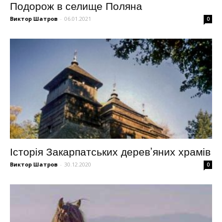
Подорож в селище Поляна
Виктор Шатров
-
06.01.2021
0
Історія Закарпатських дерев’яних храмів
Виктор Шатров
-
30.12.2020
0