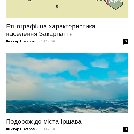
Етнографічна характеристика
населення Закарпаття
Виктор Шатров
-
21.12.2020
0
Подорож до міста Іршава
Виктор Шатров
-
05.10.2020
0