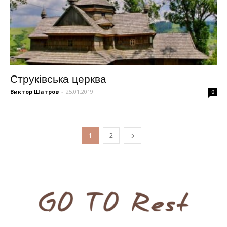
Струківська церква
Виктор Шатров
-
25.01.2019
0
1
2