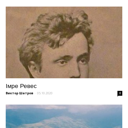
Імре Ревес
Виктор Шатров
-
05.10.2020
0