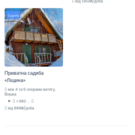
від 1350₴/доба
Садиба
Приватна садиба
«Ліщина»
між 4 та 5 опорами витягу,
Вишка
+380 ....
від 889₴/доба