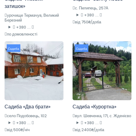
затишок»
с. Пилипець, 257А
+380 ....
урочище Термачув, Великий
Березний
від 750₴/доба
+380 ....
по домовленості
Садиба
Садиба
Садиба «Два брати»
Садиба «Курортна»
село Подобовець, 102
вул. Шевченка, 171, с. Жденієво
+380 ....
+380 ....
від 500₴/ніч
від 2400₴/доба