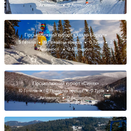
Активності
0 Автомобілі
Гірськолижний курорт «Захар Беркут»
5 Готелів
0 Приватна оренда
0 Турів
2
Активності
0 Автомобілі
Гірськолижний курорт «Синяк»
10 Готелів
0 Приватна оренда
0 Турів
1
Активності
0 Автомобілі