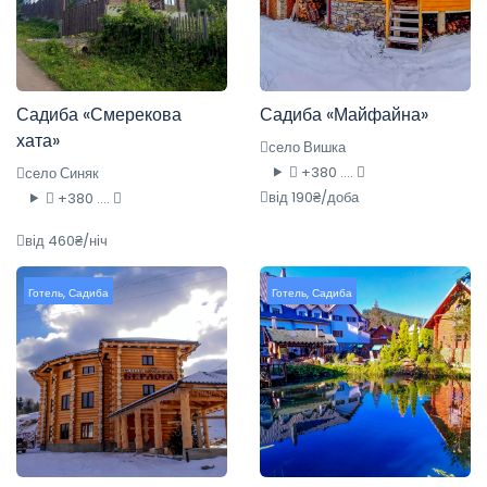
Садиба «Смерекова
Садиба «Майфайна»
хата»
село Вишка
+380 ....
село Синяк
від 190₴/доба
+380 ....
від 460₴/ніч
Готель
,
Садиба
Готель
,
Садиба