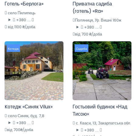
Готель «Берлога»
Приватна садиба
(готель) «Ra»
село Пилипець
+380 ....
Поляниця, Ур. Вишні 160ж
від 1100 ₴/доба
+380 ....
від 700 ₴/доба
Котедж
Садиба
Kотедж «Синяк Vilux»
Гостьовий будинок «Над
Тисою»
село Синяк, буд. 7,8
+380 ....
с. Кваси, 13, Закарпатська обл.
від 700₴/доба
+380 ....