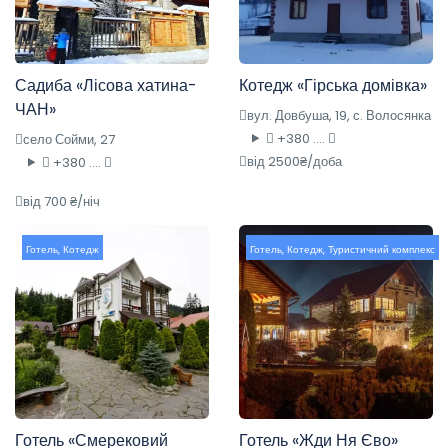
Садиба «Лісова хатина-
Котедж «Гірська домівка»
ЧАН»
вул. Довбуша, 19, с. Волосянка
+380 ....
село Сойми, 27
від 2500₴/доба
+380 ....
від 700 ₴/ніч
Готель
,
Котедж
Готель
,
Котедж
,
Туристичний комплекс
Готель «Смерековий
Готель «Жди Ня Єво»