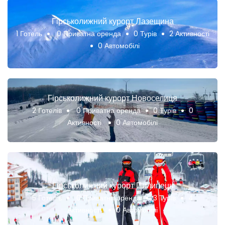
Гірськолижний курорт Лазещина
1 Готель
0 Приватна оренда
0 Турів
2 Активності
0 Автомобілі
Гірськолижний курорт Новоселиця
2 Готелів
0 Приватна оренда
0 Турів
0
Активності
0 Автомобілі
Гірськолижний курорт Пилипець
5 Готелів
0 Приватна оренда
3 Турів
4
Активності
0 Автомобілі