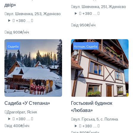
двір»
вул. Шевченка, 251, Жденієво
+380 ....
вул. Шевченка, 253, Жденієво
+380 ....
від 950₴/ніч
від 900₴/ніч
Садиба
Котедж
,
Садиба
Садиба «У Степана»
Гостьовий будинок
«Любава»
Драгобрат, Ясіня
+380 ....
вул. Гірська, 5, с. Поляна
від 400₴/ніч
+380 ....
від 800₴/доба