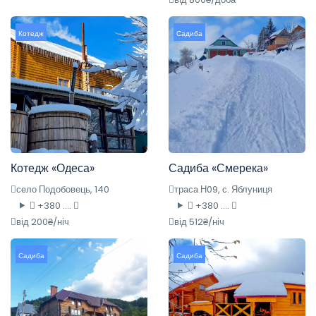
Котедж
Садиба
Котедж «Одеса»
Садиба «Смерека»
село Подобовець, 140
траса Н09, с. Яблуниця
+380 ....
+380 ....
від 200₴/ніч
від 512₴/ніч
Садиба
Садиба