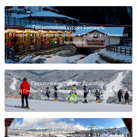
Гірськолижний курорт Буковель
5 Готелів
0 Приватна оренда
2 Турів
1 Активності
0 Автомобілі
Гірськолижний курорт Драгобрат
9 Готелів
0 Приватна оренда
0 Турів
8
Активності
0 Автомобілі
Гірськолижний курорт «Красія»
5 Готелів
0 Приватна оренда
0 Турів
0