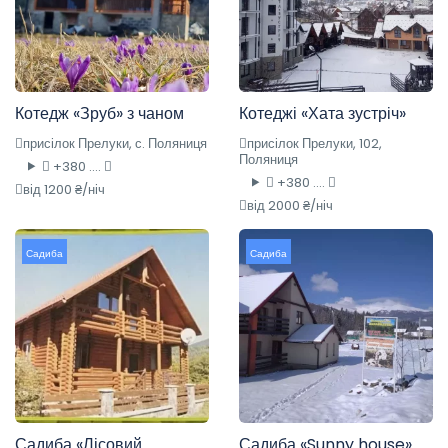
Котедж «Зруб» з чаном
Котеджі «Хата зустріч»
присілок Прелуки, с. Поляниця
присілок Прелуки, 102,
Поляниця
+380 ....
+380 ....
від 1200 ₴/ніч
від 2000 ₴/ніч
Садиба
Садиба
Садиба «Лісовий
Садиба «Sunny house»