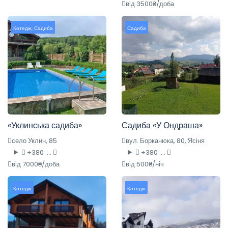
від 3500₴/доба
Котедж
,
Садиба
Садиба
«Уклинська садиба»
Садиба «У Ондраша»
село Уклин, 85
вул. Борканюка, 80, Ясіня
+380 ....
+380 ....
від 7000₴/доба
від 500₴/ніч
Котедж
Котедж