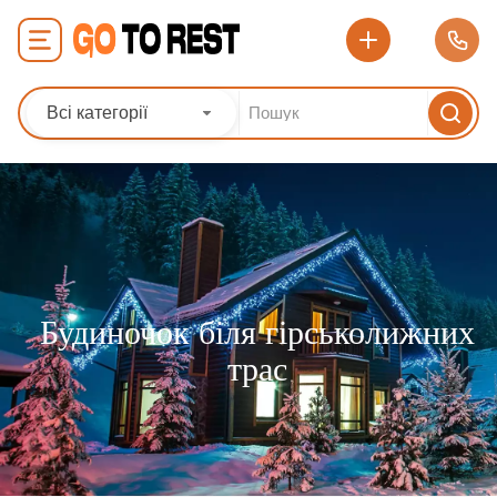
Всі категорії
Будиночок біля гірськолижних
трас