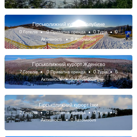
Гірськолижний курорт Голубине
0 Готелів
0 Приватна оренда
0 Турів
0
Активності
0 Автомобілі
Гірськолижний курорт Жденієво
7 Готелів
0 Приватна оренда
0 Турів
6
Активності
0 Автомобілі
Гірськолижний курорт Ізки
2 Готелів
0 Приватна оренда
0 Турів
2
Активності
0 Автомобілі