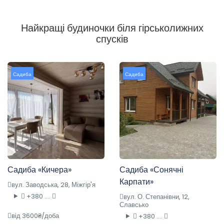
Найкращі будиночки біля гірськолижних
спусків
Садиба
Садиба
Садиба «Кичера»
Садиба «Сонячні
Карпати»
вул. Заводська, 28, Міжгір'я
+380 ....
вул. О. Степанівни, 12,
Славсько
від 3600₴/доба
+380 ....