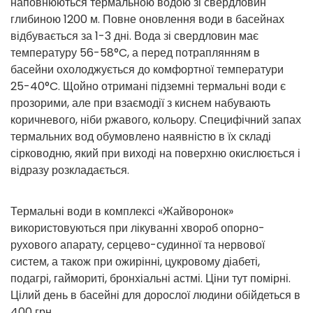
наповнюються термальною водою зі свердловин
глибиною 1200 м. Повне оновлення води в басейнах
відбувається за 1-3 дні. Вода зі свердловин має
температуру 56-58°C, а перед потраплянням в
басейни охолоджується до комфортної температури
25-40°C. Щойно отримані підземні термальні води є
прозорими, але при взаємодії з киснем набувають
коричневого, ніби ржавого, кольору. Специфічний запах
термальних вод обумовлено наявністю в їх складі
сірководню, який при виході на поверхню окислюється і
відразу розкладається.
Термальні води в комплексі «Жайворонок»
використовуються при лікуванні хвороб опорно-
рухового апарату, серцево-судинної та нервової
систем, а також при ожирінні, цукровому діабеті,
подагрі, гаймориті, бронхіальні астмі. Ціни тут помірні.
Цілий день в басейні для дорослої людини обійдеться в
400 грн.