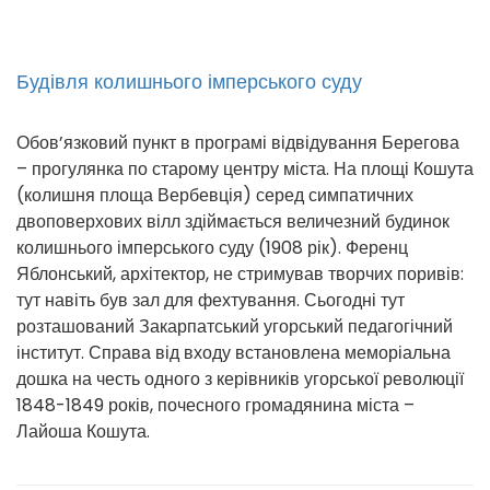
Будівля колишнього імперського суду
Обов’язковий пункт в програмі відвідування Берегова
– прогулянка по старому центру міста. На площі Кошута
(колишня площа Вербевція) серед симпатичних
двоповерхових вілл здіймається величезний будинок
колишнього імперського суду (1908 рік). Ференц
Яблонський, архітектор, не стримував творчих поривів:
тут навіть був зал для фехтування. Сьогодні тут
розташований Закарпатський угорський педагогічний
інститут. Справа від входу встановлена меморіальна
дошка на честь одного з керівників угорської революції
1848-1849 років, почесного громадянина міста –
Лайоша Кошута.