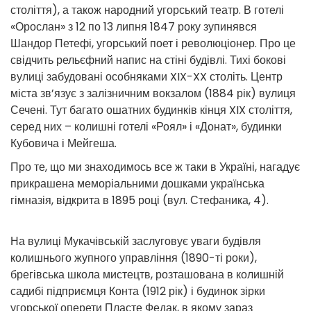
століття), а також народний угорський театр. В готелі
«Орослан» з 12 по 13 липня 1847 року зупинявся
Шандор Петефі, угорський поет і революціонер. Про це
свідчить рельєфний напис на стіні будівлі. Тихі бокові
вулиці забудовані особняками XIX-XX століть. Центр
міста зв’язує з залізничним вокзалом (1884 рік) вулиця
Сечені. Тут багато ошатних будинків кінця XIX століття,
серед них – колишні готелі «Роял» і «Донат», будинки
Кубовича і Мейгеша.
Про те, що ми знаходимось все ж таки в Україні, нагадує
прикрашена меморіальними дошками українська
гімназія, відкрита в 1895 році (вул. Стефаника, 4).
На вулиці Мукачівській заслуговує уваги будівля
колишнього жупного управління (1890-ті роки),
брегівська школа мистецтв, розташована в колишній
садибі підприємця Конта (1912 рік) і будинок зірки
угорської оперети Пласте Федак, в якому зараз