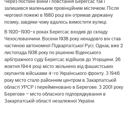
Через постійні війни і повстання Берегсас так і
залишився маленьким провінційним містечком. Після
чергової пожежі в 1880 році він отримав державну
позику, завдяки чому вдалось вимостити вулиці.
В 1920-1930-х роках Берегсас входив до складу
Чехословаччини. Восени 1938 року ненадовго він став
частиною автономної Підкарпатської Русі. Однак, вже 2
листопада 1938 року по рішенню Віденського
арбітражного суду Берегсас відійшов до Угорщини. 26
жовтня 1944 році місто звільнено від фашистських
окупантів військами 4-го Українського фронту. З 1946
року місто стало районним центром в Закарпатській
області УРСР і перейменовано в Берегове. З 2001 року
Берегове – місто обласного підпорядкування в
Закарпатській області незалежної України.