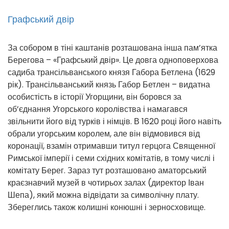
Графський двір
За собором в тіні каштанів розташована інша пам’ятка
Берегова – «Графський двір». Це довга одноповерхова
садиба трансільванського князя Габора Бетлена (1629
рік). Трансільванський князь Габор Бетлен – видатна
особистість в історії Угорщини, він боровся за
об’єднання Угорського королівства і намагався
звільнити його від турків і німців. В 1620 році його навіть
обрали угорським королем, але він відмовився від
коронації, взамін отримавши титул герцога Священної
Римської імперії і семи східних комітатів, в тому числі і
комітату Берег. Зараз тут розташовано аматорський
краєзнавчий музей в чотирьох залах (директор Іван
Шепа), який можна відвідати за символічну плату.
Збереглись також колишні конюшні і зерносховище.