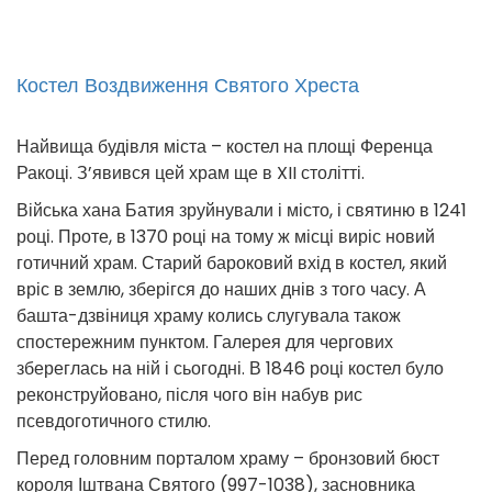
Костел Воздвиження Святого Хреста
Найвища будівля міста – костел на площі Ференца
Ракоці. З’явився цей храм ще в XII столітті.
Війська хана Батия зруйнували і місто, і святиню в 1241
році. Проте, в 1370 році на тому ж місці виріс новий
готичний храм. Старий бароковий вхід в костел, який
вріс в землю, зберігся до наших днів з того часу. А
башта-дзвіниця храму колись слугувала також
спостережним пунктом. Галерея для чергових
збереглась на ній і сьогодні. В 1846 році костел було
реконструйовано, після чого він набув рис
псевдоготичного стилю.
Перед головним порталом храму – бронзовий бюст
короля Іштвана Святого (997-1038), засновника