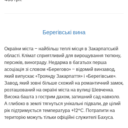
Берегівські вина
Окраїни міста – найбільш теплі місця в Закарпатській
області. Клімат сприятливий для вирощування тютюну,
персиків, винограду. Недарма в багатьох перша
асоціація зі словом «Берегово» – відомий винзавод,
який випускає «Троянду Закарпаття» і «Берегівське».
Завод, який зовні більше схожий на романтичний замок,
розташований на окраїні міста на вулиці Шевченка.
Висока башта з гострим дахом, затишний сад навколо.
А глибоко в землі тягнуться унікальні підвали, де цілий
рік підтримується температура +12ºС. Потрапити на
територію можуть тільки офіційні служителі Бахуса.