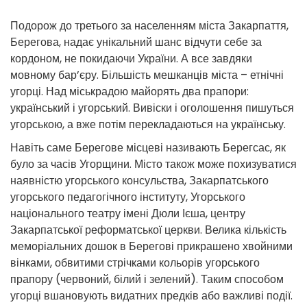
Подорож до третього за населенням міста Закарпаття,
Берегова, надає унікальний шанс відчути себе за
кордоном, не покидаючи України. А все завдяки
мовному бар’єру. Більшість мешканців міста – етнічні
угорці. Над міськрадою майорять два прапори:
український і угорський. Вивіски і оголошення пишуться
угорською, а вже потім перекладаються на українську.
Навіть саме Берегове місцеві називають Берегсас, як
було за часів Угорщини. Місто також може похизуватися
наявністю угорського консульства, Закарпатського
угорського педагогічного інституту, Угорського
національного театру імені Дюли Ієша, центру
Закарпатської реформатської церкви. Велика кількість
меморіальних дошок в Берегові прикрашено хвойними
вінками, обвитими стрічками кольорів угорського
прапору (червоний, білий і зелений). Таким способом
угорці вшановують видатних предків або важливі події.