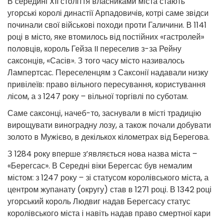
В середині XII століття власниками міста стають
угорські королі династії Арпадовичів, котрі саме звідси
починали свої військові походи проти Галичини. В 1141
році в місто, яке втомилось від постійних «гастролей»
половців, король Гейза II переселив з-за Рейну
саксонців, «Сасів». З того часу місто називалось
Лампертсас. Переселенцям з Саксонії надавали низку
привілеїв: право вільного пересування, користування
лісом, а з 1247 року – вільної торгівлі по суботам.
Саме саксонці, начеб-то, заснували в місті традицію
вирощувати виноградну лозу, а також почали добувати
золото в Мужієво, в декількох кілометрах від Берегова.
З 1284 року вперше з’являється нова назва міста –
«Берегсас». В Середні віки Берегсас був немалим
містом: з 1247 року – зі статусом королівського міста, а
центром жупанату (округу) став в 1271 році. В 1342 році
угорський король Людвиг надав Берегсасу статус
королівського міста і навіть надав право смертної кари