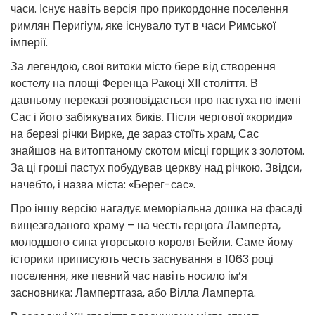
часи. Існує навіть версія про прикордонне поселення
римлян Перигіум, яке існувало тут в часи Римської
імперії.
За легендою, свої витоки місто бере від створення
костелу на площі Ференца Ракоці XII століття. В
давньому переказі розповідається про пастуха по імені
Сас і його забіякуватих биків. Після чергової «кориди»
на березі річки Вирке, де зараз стоїть храм, Сас
знайшов на витоптаному скотом місці горщик з золотом.
За ці гроші пастух побудував церкву над річкою. Звідси,
начебто, і назва міста: «Берег-сас».
Про іншу версію нагадує меморіальна дошка на фасаді
вищезгаданого храму – на честь герцога Ламперта,
молодшого сина угорського короля Бейли. Саме йому
історики приписують честь заснування в 1063 році
поселення, яке певний час навіть носило ім’я
засновника: Лампертгаза, або Вілла Ламперта.