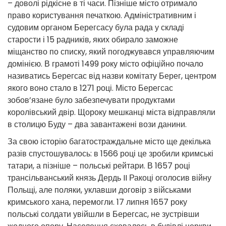
– доволі рідкісне в ті часи. Пізніше місто отримало
право користування печаткою. Адміністративним і
судовим органом Берегсасу була рада у складі
старости і 15 радників, яких обирало заможне
міщанство по списку, який погоджувався управляючим
домінією. В грамоті 1499 року місто офіційно почало
називатись Берегсас від назви комітату Берег, центром
якого воно стало в 1271 році. Місто Берегсас
зобов’язане було забезпечувати продуктами
королівський двір. Щороку мешканці міста відправляли
в столицю Буду – два завантажені вози данини.
За свою історію багатостраждальне місто ще декілька
разів спустошувалось: в 1566 році це зробили кримські
татари, а пізніше – польські рейтари. В 1657 році
трансільванський князь Дердь II Ракоці оголосив війну
Польщі, але поляки, уклавши договір з військами
кримського хана, перемогли. 17 липня 1657 року
польські солдати увійшли в Берегсас, не зустрівши