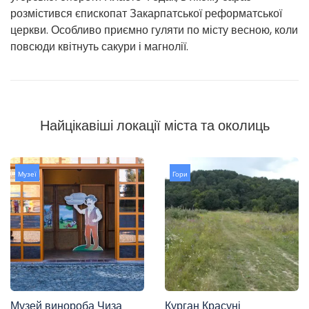
розмістився єпископат Закарпатської реформатської
церкви. Особливо приємно гуляти по місту весною, коли
повсюди квітнуть сакури і магнолії.
Найцікавіші локації міста та околиць
Музеї
Гори
Музей винороба Чиза
Курган Красуні