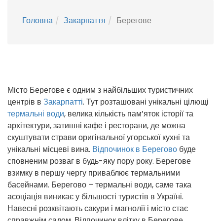
Головна
Закарпаття
Берегове
Місто Берегове є одним з найбільших туристичних
центрів в
Закарпатті
. Тут розташовані унікальні цілющі
термальні води
, велика кількість пам’яток історії та
архітектури, затишні кафе і ресторани, де можна
скуштувати страви оригінальної угорської кухні та
унікальні місцеві вина.
Відпочинок в Берегово
буде
сповненим розваг в будь-яку пору року. Берегове
взимку в першу чергу приваблює термальними
басейнами. Берегово – термальні води, саме така
асоціація виникає у більшості туристів в Україні.
Навесні розквітають сакури і магнолії і місто стає
справжнім садом. Відпочинок влітку в Берегове