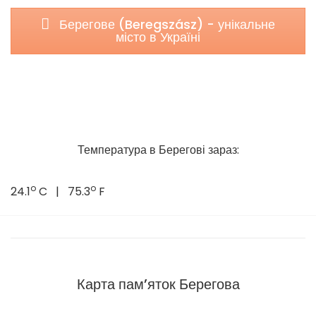
Берегове (Beregszász) - унікальне
місто в Україні
Температура в Берегові зараз:
o
o
24.1
C | 75.3
F
Карта пам’яток Берегова