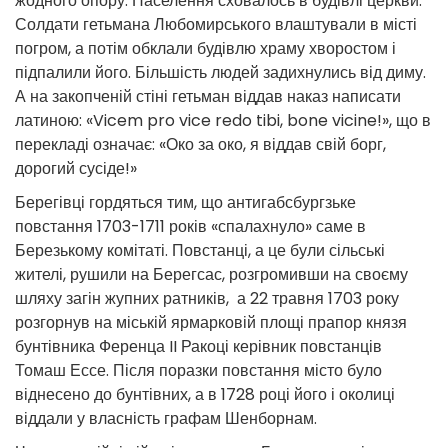
жодного опору. Населення сховалось в будівлі церкви.
Солдати гетьмана Любомирського влаштували в місті
погром, а потім обклали будівлю храму хворостом і
підпалили його. Більшість людей задихнулись від диму.
А на закопченій стіні гетьман віддав наказ написати
латиною: «Vicem pro vice redo tibi, bone vicine!», що в
перекладі означає: «Око за око, я віддав свій борг,
дорогий сусіде!»
Берегівці гордяться тим, що антигабсбургзьке
повстання 1703-1711 років «спалахнуло» саме в
Березькому комітаті. Повстанці, а це були сільські
жителі, рушили на Берегсас, розгромивши на своєму
шляху загін жупних ратників, а 22 травня 1703 року
розгорнув на міській ярмарковій площі прапор князя
бунтівника Ференца II Ракоці керівник повстанців
Томаш Ессе. Після поразки повстання місто було
віднесено до бунтівних, а в 1728 році його і околиці
віддали у власність графам Шенборнам.