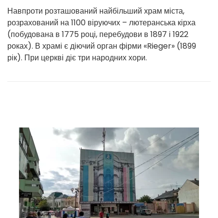
Навпроти розташований найбільший храм міста,
розрахований на 1100 віруючих – лютеранська кірха
(побудована в 1775 році, перебудови в 1897 і 1922
роках). В храмі є діючий орган фірми «Rieger» (1899
рік). При церкві діє три народних хори.