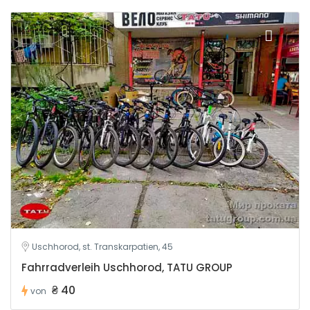
Uschhorod, st. Transkarpatien, 45
Fahrradverleih Uschhorod, TATU GROUP
₴ 40
von