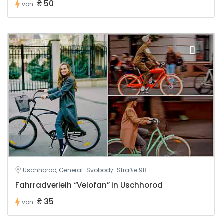
₴ 50
von
Uschhorod, General-Svobody-Straße 9B
Fahrradverleih “Velofan” in Uschhorod
₴ 35
von