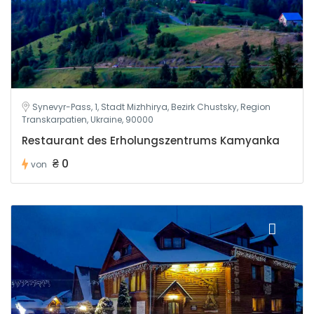
Synevyr-Pass, 1, Stadt Mizhhirya, Bezirk Chustsky, Region
Transkarpatien, Ukraine, 90000
Restaurant des Erholungszentrums Kamyanka
₴ 0
von