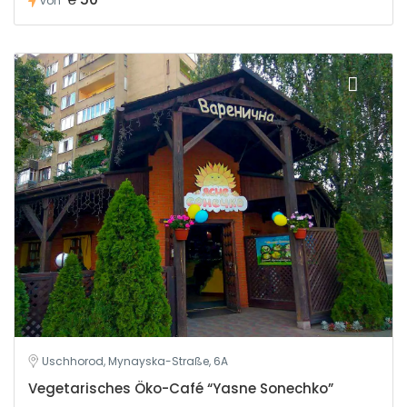
von
Uschhorod, Mynayska-Straße, 6A
Vegetarisches Öko-Café “Yasne Sonechko”