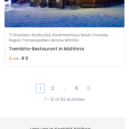
Khustska-Straße 62A, Stadt Mizhhirya, Bezirk Chustsky,
Region Transkarpatien, Ukraine, 90000A
Trembita-Restaurant in Mizhhiria
₴ 0
von
2
…
6
1
1 - 12 of 62 Activities