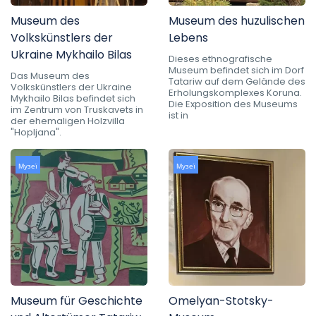
Museum des
Museum des huzulischen
Volkskünstlers der
Lebens
Ukraine Mykhailo Bilas
Dieses ethnografische
Museum befindet sich im Dorf
Das Museum des
Tatariw auf dem Gelände des
Volkskünstlers der Ukraine
Erholungskomplexes Koruna.
Mykhailo Bilas befindet sich
Die Exposition des Museums
im Zentrum von Truskavets in
ist in
der ehemaligen Holzvilla
"Hopljana".
Музеї
Музеї
Museum für Geschichte
Omelyan-Stotsky-