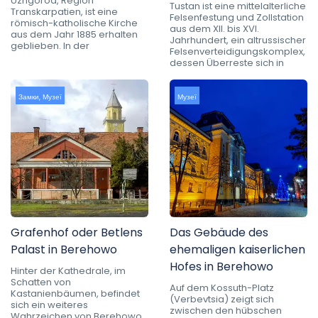
Uzhgorod, Region
Tustan ist eine mittelalterliche
Transkarpatien, ist eine
Felsenfestung und Zollstation
römisch-katholische Kirche
aus dem XII. bis XVI.
aus dem Jahr 1885 erhalten
Jahrhundert, ein altrussischer
geblieben. In der
Felsenverteidigungskomplex,
dessen Überreste sich in
Замки
,
Музеї
Музеї
Grafenhof oder Betlens
Das Gebäude des
Palast in Berehowo
ehemaligen kaiserlichen
Hofes in Berehowo
Hinter der Kathedrale, im
Schatten von
Auf dem Kossuth-Platz
Kastanienbäumen, befindet
(Verbevtsia) zeigt sich
sich ein weiteres
zwischen den hübschen
Wahrzeichen von Berehowo