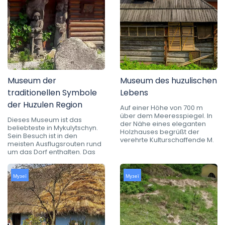
Museum der
Museum des huzulischen
traditionellen Symbole
Lebens
der Huzulen Region
Auf einer Höhe von 700 m
über dem Meeresspiegel. In
Dieses Museum ist das
der Nähe eines eleganten
beliebteste in Mykulytschyn.
Holzhauses begrüßt der
Sein Besuch ist in den
verehrte Kulturschaffende M.
meisten Ausflugsrouten rund
um das Dorf enthalten. Das
Музеї
Музеї