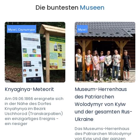
Die buntesten
Museen
Музеї
,
Скульптури
Музеї
Knyaginya-Meteorit
Museum-Herrenhaus
des Patriarchen
Am 09.06.1866 ereignete sich
in der Nähe des Dorfes
Wolodymyr von Kyiw
Knyahynya im Bezirk
und der gesamten Rus-
Uschhorod (Transkarpatien)
ein einzigartiges Ereignis -
Ukraine
ein riesiger
Das Museums-Herrenhaus
des Patriarchen Wolodymyr
von Kyiw und der ganzen