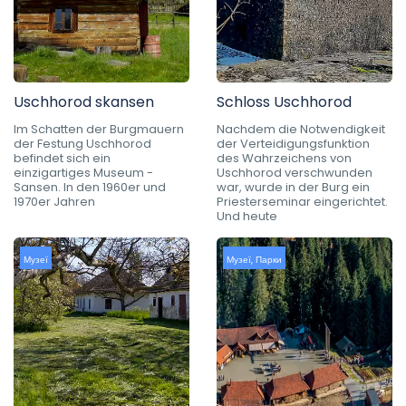
Uschhorod skansen
Schloss Uschhorod
Im Schatten der Burgmauern
Nachdem die Notwendigkeit
der Festung Uschhorod
der Verteidigungsfunktion
befindet sich ein
des Wahrzeichens von
einzigartiges Museum -
Uschhorod verschwunden
Sansen. In den 1960er und
war, wurde in der Burg ein
1970er Jahren
Priesterseminar eingerichtet.
Und heute
Музеї
Музеї
,
Парки