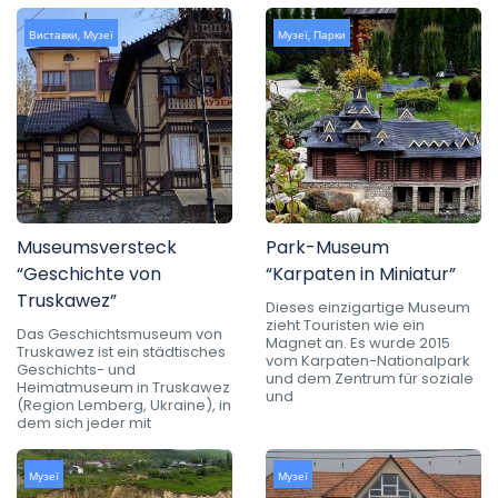
Виставки
,
Музеї
Музеї
,
Парки
Museumsversteck
Park-Museum
“Geschichte von
“Karpaten in Miniatur”
Truskawez”
Dieses einzigartige Museum
zieht Touristen wie ein
Das Geschichtsmuseum von
Magnet an. Es wurde 2015
Truskawez ist ein städtisches
vom Karpaten-Nationalpark
Geschichts- und
und dem Zentrum für soziale
Heimatmuseum in Truskawez
und
(Region Lemberg, Ukraine), in
dem sich jeder mit
Музеї
Музеї