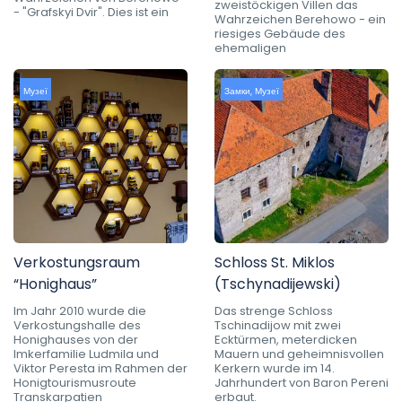
zweistöckigen Villen das
- "Grafskyi Dvir". Dies ist ein
Wahrzeichen Berehowo - ein
riesiges Gebäude des
ehemaligen
Музеї
Замки
,
Музеї
Verkostungsraum
Schloss St. Miklos
“Honighaus”
(Tschynadijewski)
Im Jahr 2010 wurde die
Das strenge Schloss
Verkostungshalle des
Tschinadijow mit zwei
Honighauses von der
Ecktürmen, meterdicken
Imkerfamilie Ludmila und
Mauern und geheimnisvollen
Viktor Peresta im Rahmen der
Kerkern wurde im 14.
Honigtourismusroute
Jahrhundert von Baron Pereni
Transkarpatien
erbaut.