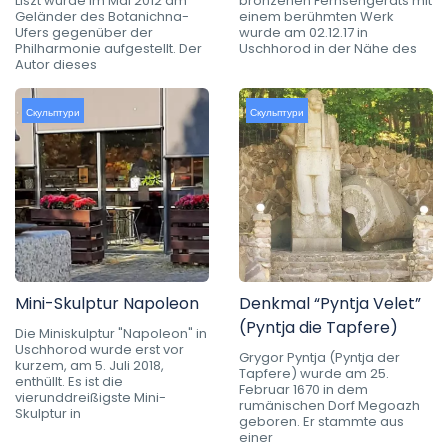
Liszt wurde im Mai 2012 am
bronzenen Fernsehgeräts mit
Geländer des Botanichna-
einem berühmten Werk
Ufers gegenüber der
wurde am 02.12.17 in
Philharmonie aufgestellt. Der
Uschhorod in der Nähe des
Autor dieses
Скульптури
Скульптури
Mini-Skulptur Napoleon
Denkmal “Pyntja Velet”
(Pyntja die Tapfere)
Die Miniskulptur "Napoleon" in
Uschhorod wurde erst vor
Grygor Pyntja (Pyntja der
kurzem, am 5. Juli 2018,
Tapfere) wurde am 25.
enthüllt. Es ist die
Februar 1670 in dem
vierunddreißigste Mini-
rumänischen Dorf Megoazh
Skulptur in
geboren. Er stammte aus
einer