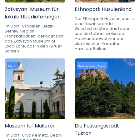
Zatysyan-Museum für
Ethnopark Huzulenland
lokale Überlieferungen
Der Ethnopark Huzulenland ist
eine faszinierende
Im Dorf Tysobiken, Bezirk
Geschichte über das Leben
Berhiw, Region
und die Lebensweise der
Transkarpatien, befindet sich
Hochlandbewohner der
das Zatysyan Museum of
ukrainischen Karpaten:
Local Lore, das in den 1970er
Huzulen, Boikos
Jahren
Музеї
Заповідники
,
Музеї
Museum für Müllerei
Die Festungsstadt
Tustan
Im Dorf Turya Remeta, Bezirk