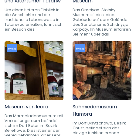
und Altertümer Tatariw
Museum
Um einen tieferen Einblick in
Das Omelyan-Stotsky-
die Geschichte und die
Museum ist ein kleines
traditionelle Lebensweise in
Gebäude auf dem Gelände
Tatariw zu erhalten, lohnt sich
des Sanatoriums Schidnyzja
ein Besuch des
Karpaty. Im Museum erfahren
Sie mehr über das
Музеї
Музеї
Museum von lecra
Schmiedemuseum
Hamora
Das Marmeladenmuseum mit
Verkostungsraum befindet
Im Dorf Lysytschowo, Bezirk
sich im Dorf Botar im Bezirk
Chust, befindet sich das
Berehowe. Dies ist einer der
einzige funktionierende
wenig bekannten, aber sehr