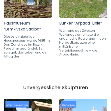
Hausmuseum
Bunker “Arpada-Linie”
“Lemkivska Sadiba”
Während des Zweiten
Weltkriegs errichtete die
Dieses einzigartige
ungarische Regierung in den
Hausmuseum wurde 1985 im
Nordostkarpaten eine
Dorf Zarichevo im Bezirk
militärische
Perechyn gegründet. Es
Verteidigungslinie – die
spiegelt das Leben und den
Arpad-Linie.
Alltag der
Unvergessliche Skulpturen
Музеї
,
Скульптури
Скульптури