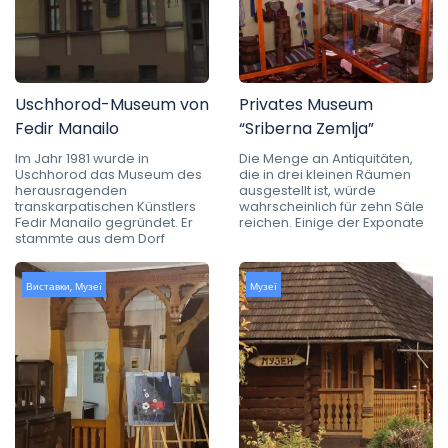
Uschhorod-Museum von
Privates Museum
Fedir Manailo
“Sriberna Zemlja”
Im Jahr 1981 wurde in
Die Menge an Antiquitäten,
Uschhorod das Museum des
die in drei kleinen Räumen
herausragenden
ausgestellt ist, würde
transkarpatischen Künstlers
wahrscheinlich für zehn Säle
Fedir Manailo gegründet. Er
reichen. Einige der Exponate
stammte aus dem Dorf
Виставки
,
Музеї
Музеї