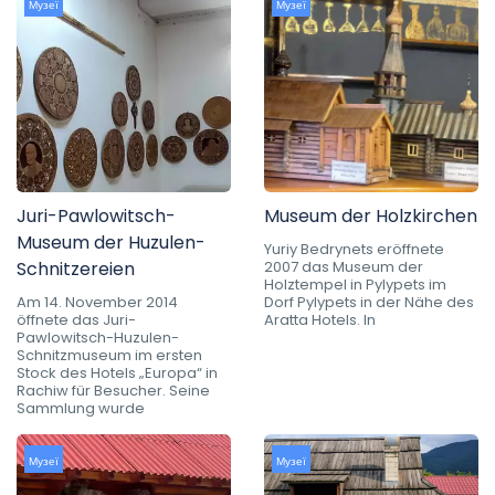
Музеї
Музеї
Juri-Pawlowitsch-
Museum der Holzkirchen
Museum der Huzulen-
Yuriy Bedrynets eröffnete
Schnitzereien
2007 das Museum der
Holztempel in Pylypets im
Am 14. November 2014
Dorf Pylypets in der Nähe des
öffnete das Juri-
Aratta Hotels. In
Pawlowitsch-Huzulen-
Schnitzmuseum im ersten
Stock des Hotels „Europa“ in
Rachiw für Besucher. Seine
Sammlung wurde
Музеї
Музеї