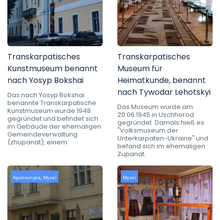
Transkarpatisches
Transkarpatisches
Kunstmuseum benannt
Museum für
nach Yosyp Bokshai
Heimatkunde, benannt
nach Tywodar Lehotskyi
Das nach Yosyp Bokshai
benannte Transkarpatische
Das Museum wurde am
Kunstmuseum wurde 1948
20.06.1945 in Uschhorod
gegründet und befindet sich
gegründet. Damals hieß es
im Gebäude der ehemaligen
"Volksmuseum der
Gemeindeverwaltung
Unterkarpaten-Ukraine" und
(zhupanat), einem
befand sich im ehemaligen
Zupanat.
Архітектура
,
Музеї
Музеї