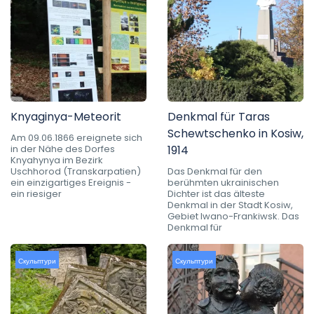
Knyaginya-Meteorit
Denkmal für Taras
Schewtschenko in Kosiw,
Am 09.06.1866 ereignete sich
in der Nähe des Dorfes
1914
Knyahynya im Bezirk
Uschhorod (Transkarpatien)
Das Denkmal für den
ein einzigartiges Ereignis -
berühmten ukrainischen
ein riesiger
Dichter ist das älteste
Denkmal in der Stadt Kosiw,
Gebiet Iwano-Frankiwsk. Das
Denkmal für
Скульптури
Скульптури