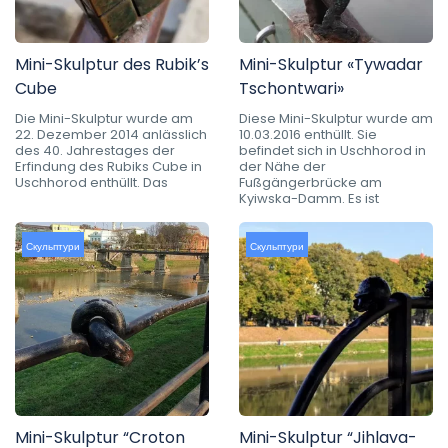
Mini-Skulptur des Rubik’s
Mini-Skulptur «Tywadar
Cube
Tschontwari»
Die Mini-Skulptur wurde am
Diese Mini-Skulptur wurde am
22. Dezember 2014 anlässlich
10.03.2016 enthüllt. Sie
des 40. Jahrestages der
befindet sich in Uschhorod in
Erfindung des Rubiks Cube in
der Nähe der
Uschhorod enthüllt. Das
Fußgängerbrücke am
Kyiwska-Damm. Es ist
Скульптури
Скульптури
Mini-Skulptur “Croton
Mini-Skulptur “Jihlava-