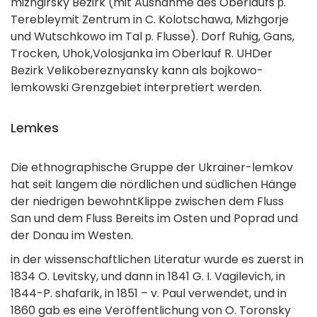
mizhgirsky Bezirk (mit Ausnahme des Oberlaufs р.
Terebleymit Zentrum in C. Kolotschawa, Mizhgorje
und Wutschkowo im Tal р. Flusse). Dorf Ruhig, Gans,
Trocken, Uhok,Volosjanka im Oberlauf R. UHDer
Bezirk Velikobereznyansky kann als bojkowo-
lemkowski Grenzgebiet interpretiert werden.
Lemkes
Die ethnographische Gruppe der Ukrainer-lemkov
hat seit langem die nördlichen und südlichen Hänge
der niedrigen bewohntKlippe zwischen dem Fluss
San und dem Fluss Bereits im Osten und Poprad und
der Donau im Westen.
in der wissenschaftlichen Literatur wurde es zuerst in
1834 O. Levitsky, und dann in 1841 G. I. Vagilevich, in
1844-P. shafarik, in 1851 – v. Paul verwendet, und in
1860 gab es eine Veröffentlichung von O. Toronsky