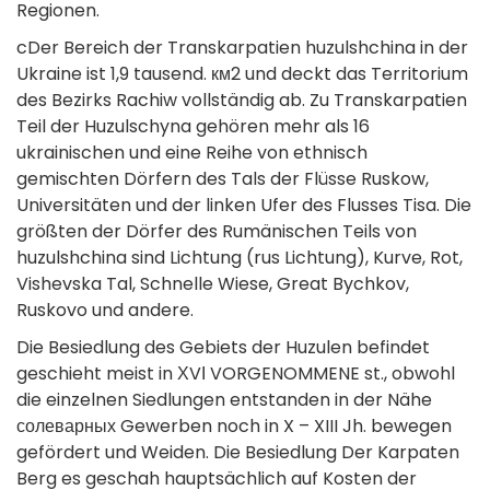
Regionen.
cDer Bereich der Transkarpatien huzulshchina in der
Ukraine ist 1,9 tausend. км2 und deckt das Territorium
des Bezirks Rachiw vollständig ab. Zu Transkarpatien
Teil der Huzulschyna gehören mehr als 16
ukrainischen und eine Reihe von ethnisch
gemischten Dörfern des Tals der Flüsse Ruskow,
Universitäten und der linken Ufer des Flusses Tisa. Die
größten der Dörfer des Rumänischen Teils von
huzulshchina sind Lichtung (rus Lichtung), Kurve, Rot,
Vishevska Tal, Schnelle Wiese, Great Bychkov,
Ruskovo und andere.
Die Besiedlung des Gebiets der Huzulen befindet
geschieht meist in ХVІ VORGENOMMENE st., obwohl
die einzelnen Siedlungen entstanden in der Nähe
солеварных Gewerben noch in X – XIII Jh. bewegen
gefördert und Weiden. Die Besiedlung Der Karpaten
Berg es geschah hauptsächlich auf Kosten der