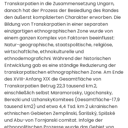
Transkarpatien in die Zusammensetzung Ungarn,
danach hat der Prozess der Besiedlung des Randes
den äußerst komplizierten Charakter erworben. Die
Bildung von Transkarpatien in einer separaten
einzigartigen ethnographischen Zone wurde von
einem ganzen Komplex von Faktoren beeinflusst:
Natur-geographische, staatspolitische, religiöse,
wirtschaftliche, ethnokulturelle und
ethnodemografichni. Während der historischen
Entwicklung gab es eine ständige Reduzierung der
transkarpatischen ethnographischen Zone. Am Ende
des XVIII-Anfang ХІХ die Gesamtfläche von
Transkarpatien Betrug 22,3 tausend km.2,
einschließlich selbst Maramorosky, Ugochansky,
Berezki und UzhanskyKomitees (Gesamtfläche-17,9
tausend km2) und etwa 4,4 Tsd. km 2 ukrainischen
ethnischen Gebieten Zemplinski, Šarišský, Spišské
und Abu-von Tornjanski comitat. Infolge der
ethnopolitischen Prozesse wurde das Gebiet von