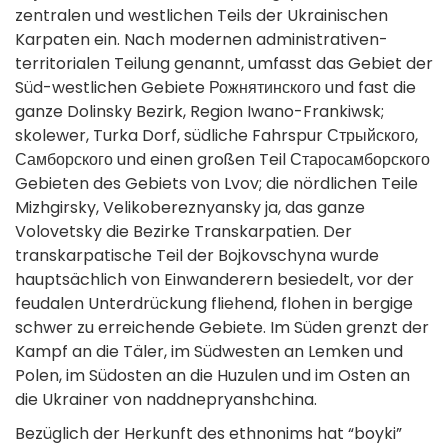
zentralen und westlichen Teils der Ukrainischen
Karpaten ein. Nach modernen administrativen-
territorialen Teilung genannt, umfasst das Gebiet der
Süd-westlichen Gebiete Рожнятинского und fast die
ganze Dolinsky Bezirk, Region Iwano-Frankiwsk;
skolewer, Turka Dorf, südliche Fahrspur Стрыйского,
Самборского und einen großen Teil Старосамборского
Gebieten des Gebiets von Lvov; die nördlichen Teile
Mizhgirsky, Velikobereznyansky ja, das ganze
Volovetsky die Bezirke Transkarpatien. Der
transkarpatische Teil der Bojkovschyna wurde
hauptsächlich von Einwanderern besiedelt, vor der
feudalen Unterdrückung fliehend, flohen in bergige
schwer zu erreichende Gebiete. Im Süden grenzt der
Kampf an die Täler, im Südwesten an Lemken und
Polen, im Südosten an die Huzulen und im Osten an
die Ukrainer von naddnepryanshchina.
Bezüglich der Herkunft des ethnonims hat “boyki”