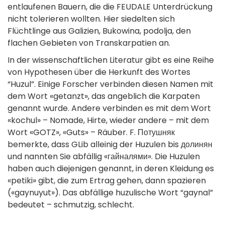
entlaufenen Bauern, die die FEUDALE Unterdrückung
nicht tolerieren wollten. Hier siedelten sich
Flüchtlinge aus Galizien, Bukowina, podolja, den
flachen Gebieten von Transkarpatien an.
In der wissenschaftlichen Literatur gibt es eine Reihe
von Hypothesen über die Herkunft des Wortes
“Huzul”. Einige Forscher verbinden diesen Namen mit
dem Wort «getanzt», das angeblich die Karpaten
genannt wurde. Andere verbinden es mit dem Wort
«kochul» – Nomade, Hirte, wieder andere – mit dem
Wort «GOTZ», «Guts» – Räuber. F. Потушняк
bemerkte, dass GLib alleinig der Huzulen bis долинян
und nannten Sie abfällig «гайналями». Die Huzulen
haben auch diejenigen genannt, in deren Kleidung es
«petiki» gibt, die zum Ertrag gehen, dann spazieren
(«gaynuyut»). Das abfällige huzulische Wort “gaynal”
bedeutet – schmutzig, schlecht.