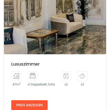
Luxuszimmer
2
47m
x1 Doppelbett, Sofa
x2
x2
PREIS ANZEIGEN