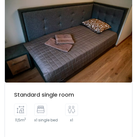
Standard single room
2
11,5m
x1 single bed
x1