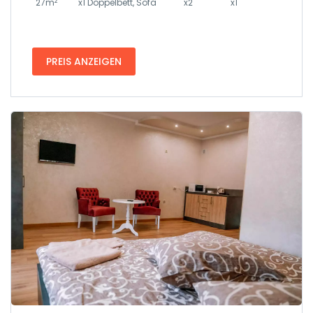
2
27m
x1 Doppelbett, Sofa
x2
x1
PREIS ANZEIGEN