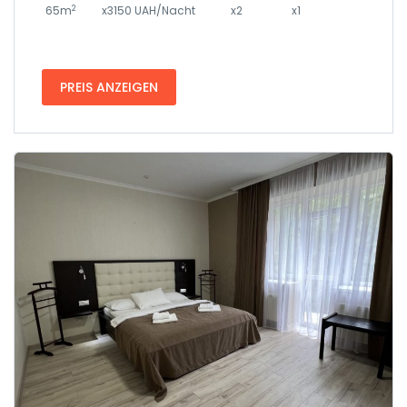
2
65m
x3150 UAH/Nacht
x2
x1
PREIS ANZEIGEN