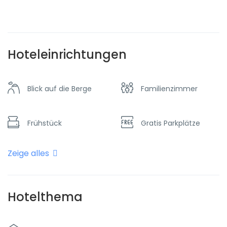
Hoteleinrichtungen
Blick auf die Berge
Familienzimmer
Frühstück
Gratis Parkplätze
Zeige alles
Heizung
Restaurant
Transfer zum
Hotelthema
Taxi und Transfer
Flughafen