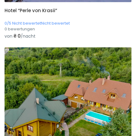
Hotel “Perle von Krasii”
0/5 Nicht bewertetNicht bewertet
0 bewertungen
₴ 0
von
/nacht