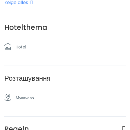
Zeige alles
Klimaanlage
Parken
Raucherraum
Restaurant
Hotelthema
Hotel
Розташування
Мукачево
Regeln