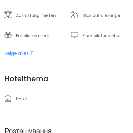
Ausrüstung mieten
Blick auf die Berge
Familienzimmer
Flachbildfernseher
Zeige alles
Frühstück
Gratis Parkplätze
In der Nähe der
Hotelthema
Heizung
Skipisten
Hotel
Internet - Wifi
Parken
Restaurant
Taxi und Transfer
Розташування