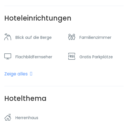
Hoteleinrichtungen
Blick auf die Berge
Familienzimmer
Flachbildfernseher
Gratis Parkplätze
Zeige alles
Heizung
Internet - Wifi
Rauchen verboten
Raucherraum
Hotelthema
Schwimmbad
Taxi und Transfer
Herrenhaus