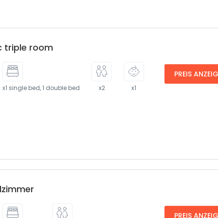
c triple room
PREIS ANZEI
x1 single bed, 1 double bed
x2
x1
lzimmer
PREIS ANZEI