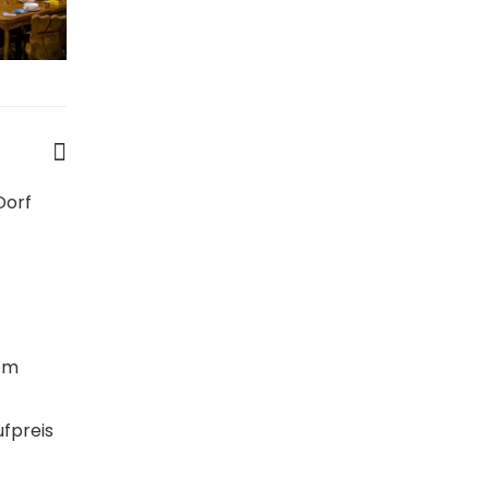
Dorf
em
ufpreis