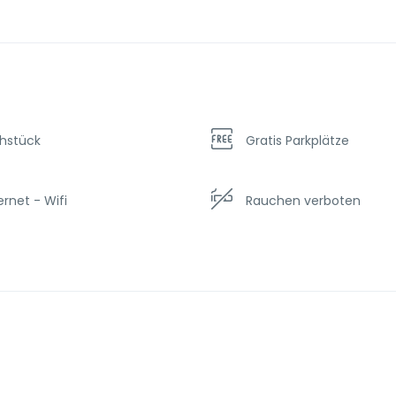
ühstück
Gratis Parkplätze
ernet - Wifi
Rauchen verboten
i und Transfer