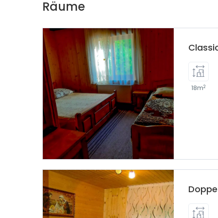
Räume
Classi
2
18m
Doppe