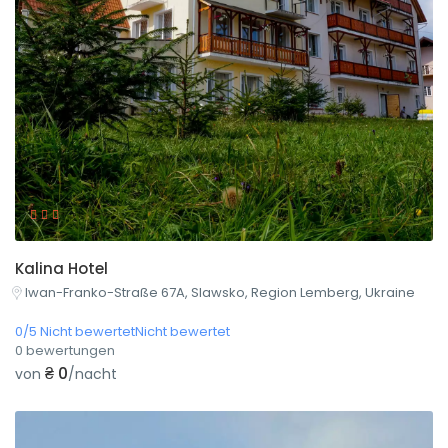
Kalina Hotel
Iwan-Franko-Straße 67A, Slawsko, Region Lemberg, Ukraine
0/5 Nicht bewertetNicht bewertet
0 bewertungen
₴ 0
von
/nacht