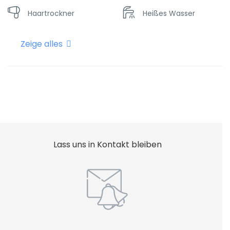
Haartrockner
Heißes Wasser
Zeige alles
Heizung
Internet - Wifi
Shampoo
Lass uns in Kontakt bleiben