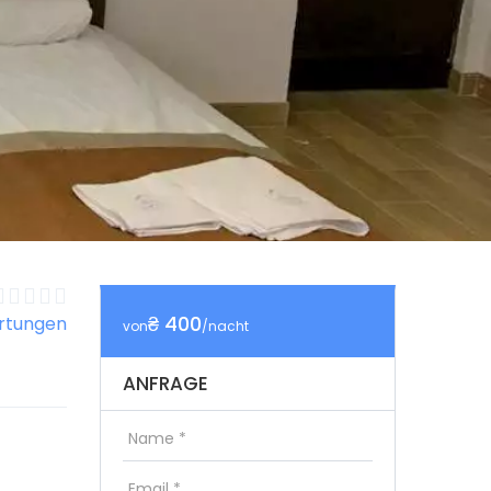
₴ 400
rtungen
von
/nacht
ANFRAGE