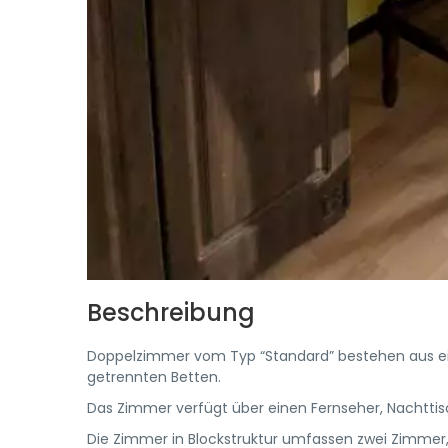
Beschreibung
Doppelzimmer vom Typ “Standard” bestehen aus e
getrennten Betten.
Das Zimmer verfügt über einen Fernseher, Nachttis
Die Zimmer in Blockstruktur umfassen zwei Zimmer