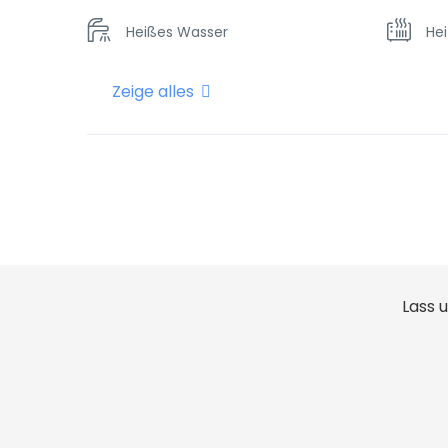
Heißes Wasser
He
Zeige alles
Küche
Sh
Lass 