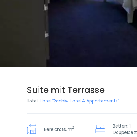
Suite mit Terrasse
Hotel:
Hotel “Rachiw Hotel & Appartements”
Betten: 1
2
Bereich: 80m
Doppelbett,