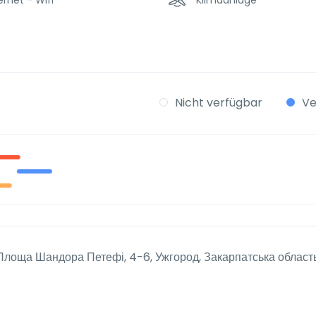
Nicht verfügbar
Ve
Площа Шандора Петефі, 4-6, Ужгород, Закарпатська област