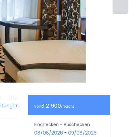
₴ 2 900
rtungen
von
/nacht
Einchecken - Auschecken
08/08/2026
-
09/08/2026