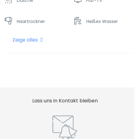
Dusche
Flat-TV
Haartrockner
Heißes Wasser
Zeige alles
Heizung
Internet - Wifi
Shampoo
Lass uns in Kontakt bleiben