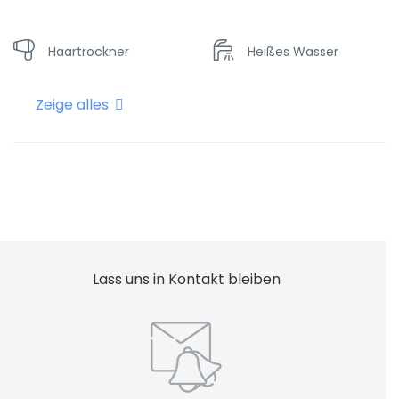
Haartrockner
Heißes Wasser
Zeige alles
Heizung
Internet - Wifi
Klimaanlage
Shampoo
Sicher
Lass uns in Kontakt bleiben