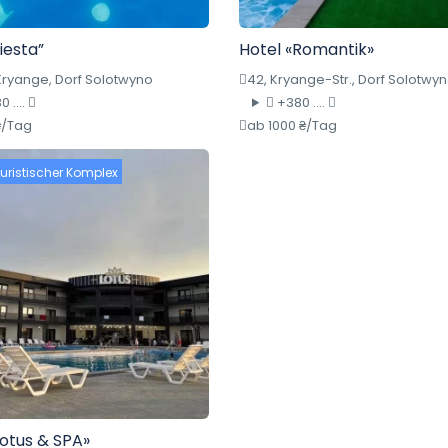
iesta”
Hotel «Romantik»
Kryange, Dorf Solotwyno
42, Kryange-Str., Dorf Solotwy
 ....
+380 ....
₴/Tag
ab 1000 ₴/Tag
uristischer Komplex
Lotus & SPA»