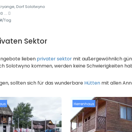
Kryange, Dorf Solotwyno
 ....
 ₴/Tag
vaten Sektor
 Angebote lieben
privater sektor
mit außergewöhnlich güns
nach Solotwyno kommen, werden keine Schwierigkeiten hab
ugen, sollten sich für das wunderbare
Hütten
mit allen Ann
aus
Herrenhaus