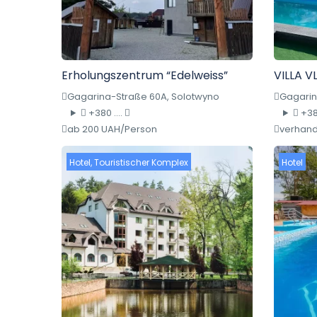
Erholungszentrum “Edelweiss”
VILLA V
Gagarina-Straße 60A, Solotwyno
Gagarin
+380 ....
+380
ab 200 UAH/Person
verhand
Hotel
,
Touristischer Komplex
Hotel