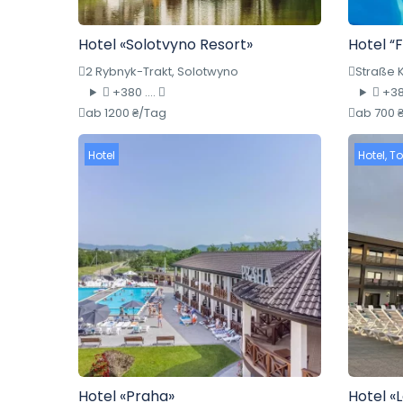
Hotel «Solotvyno Resort»
Hotel “F
2 Rybnyk-Trakt, Solotwyno
Straße 
+380 ....
+380
ab 1200 ₴/Tag
ab 700 
Hotel
Hotel
,
To
Hotel «Praha»
Hotel «