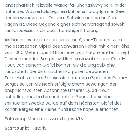
landschaftlich reizvolle Wasserfall Shchaslyvyy sein. In der
Nähe des Wasserfalls liegt ein kühler smaragdgrüner See,
der ein wunderbarer Ort zum Schwimmen an heißen
Tagen ist. Diese Gegend eignet sich hervorragend sowohl
für Fotosessions als auch für ruhige Erholung.
Als Nächstes führt unsere extreme Quad-Tour uns zum
majestätischen Gipfel des Schwarzen Pohar mit einer Höhe
von 1.300 Metern, der 18 Kilometer von Tatariv entfernt liegt.
Dieser mächtige Berg ist wirklich ein Juwel unserer Quad-
Tour. Von seinem Gipfel können Sie die unglaubliche
Landschaft der Ukrainischen Karpaten bewundern.
Zusätzlich zu einer Fotosession auf dem Gipfel des Pohar-
Berges sollten Sie nach erfolgreichem Bewältigen der
anspruchsvollsten Abschnitte unserer Quad-Tour
unbedingt innehalten und beten. Genau für solche
spirituellen Zwecke wurde auf dem höchsten Gipfel des
Pohar-Berges eine kleine hutsulische Kapelle errichtet.
Fahrzeug:
Modernes zweisitziges ATV
Startpunkt:
Tatariv.