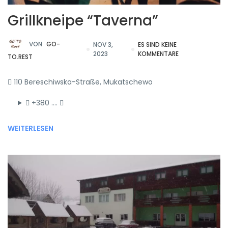
Grillkneipe “Taverna”
VON
GO-
NOV 3,
ES SIND KEINE
2023
KOMMENTARE
TO.REST
110 Bereschiwska-Straße, Mukatschewo
+380 ….
WEITERLESEN