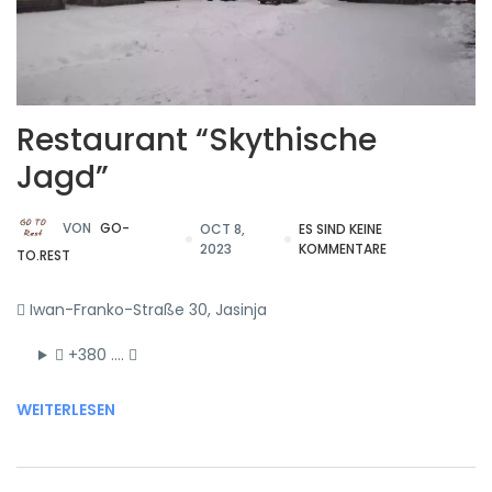
Restaurant “Skythische
Jagd”
VON
GO-
OCT 8,
ES SIND KEINE
2023
KOMMENTARE
TO.REST
Iwan-Franko-Straße 30, Jasinja
+380 ….
WEITERLESEN