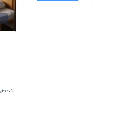
givska“,