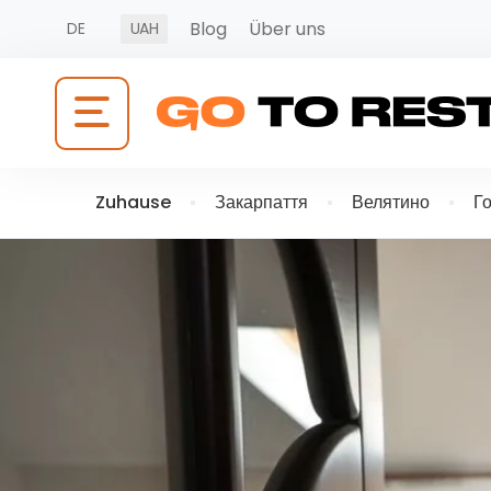
Blog
Über uns
DE
UAH
Zuhause
Закарпаття
Велятино
Го