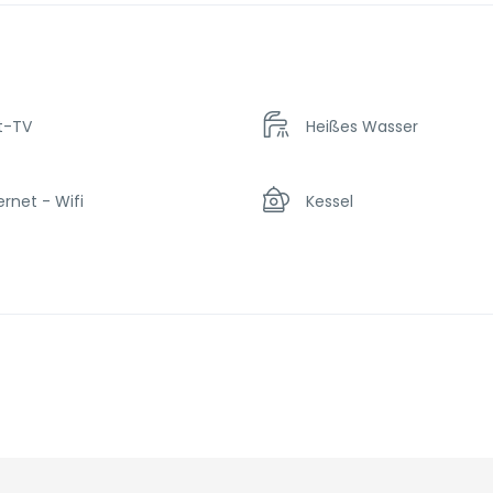
t-TV
Heißes Wasser
ernet - Wifi
Kessel
hlschrank
Shampoo