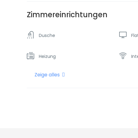
Zimmereinrichtungen
Dusche
Fla
Heizung
Int
Zeige alles
Klimaanlage
Kü
Tafelgeschirr