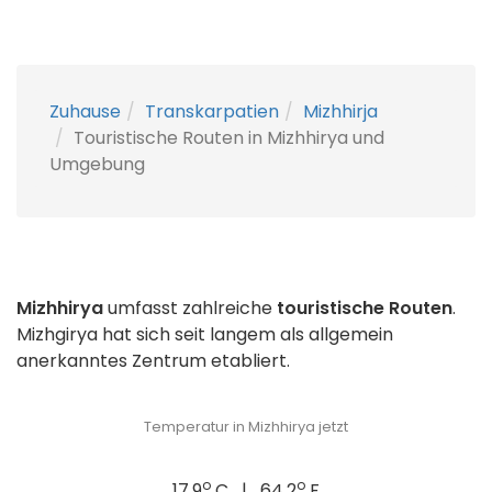
Zuhause
Transkarpatien
Mizhhirja
Touristische Routen in Mizhhirya und
Umgebung
Mizhhirya
umfasst zahlreiche
touristische Routen
.
Mizhgirya hat sich seit langem als allgemein
anerkanntes Zentrum etabliert.
Temperatur in Mizhhirya jetzt
o
o
17.9
C | 64.2
F