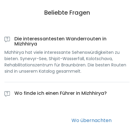
Beliebte Fragen
Die interessantesten Wanderrouten in
Mizhhirya
Mizhhirya hat viele interessante Sehenswürdigkeiten zu
bieten. Synevyr-See, Shipit-Wasserfall, Kolotschava,
Rehabilitationszentrum für Braunbären. Die besten Routen
sind in unserem Katalog gesammelt.
Wo finde ich einen Führer in Mizhhirya?
Unsere Ressource bietet eine große Anzahl verschiedener
Führer und Reiseleiter in Mizhhirya und in ganz
Transkarpatien. Rufen Sie uns an und wir helfen Ihnen, das
Wo übernachten
zu finden, was Sie brauchen.