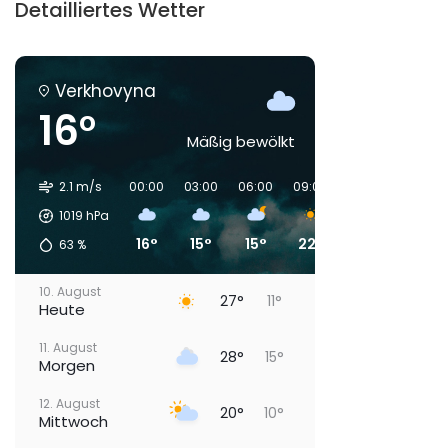
Detailliertes Wetter
Verkhovyna
16°
Mäßig bewölkt
2.1 m/s
00:00
03:00
06:00
09:00
12:00
15:00
1019
hPa
16°
15°
15°
22°
26°
28°
63
%
10. August
27°
11°
Heute
11. August
28°
15°
Morgen
12. August
20°
10°
Mittwoch