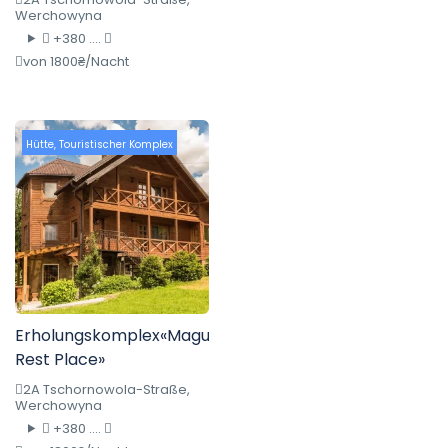
Werchowyna
+380 ....
von 1800₴/Nacht
Hütte
,
Touristischer Komplex
Erholungskomplex«Magurka
Rest Place»
2A Tschornowola-Straße,
Werchowyna
+380 ....