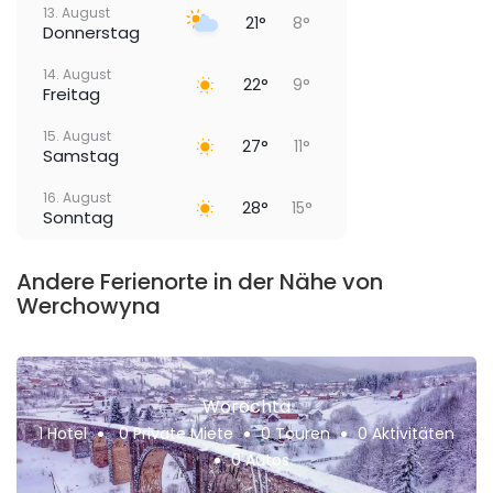
13. August
21°
8°
Donnerstag
14. August
22°
9°
Freitag
15. August
27°
11°
Samstag
16. August
28°
15°
Sonntag
Andere Ferienorte in der Nähe von
Werchowyna
Worochta
1 Hotel
0 Private Miete
0 Touren
0 Aktivitäten
0 Autos