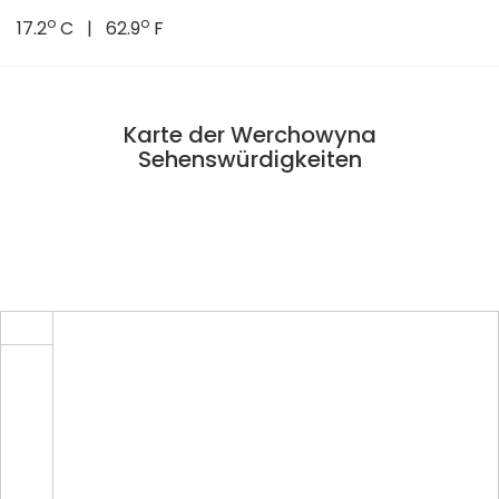
o
o
17.2
C | 62.9
F
Karte der Werchowyna
Sehenswürdigkeiten